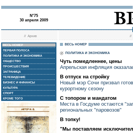
N°75
30 апреля 2009
//
Архив
/
ВЕСЬ НОМЕР
ВЕСЬ НОМЕР
ПЕРВАЯ ПОЛОСА
ПОЛИТИКА И ЭКОНОМИКА
ПОЛИТИКА И ЭКОНОМИКА
Чуть помедленнее, цены
ОБЩЕСТВО
Апрельская инфляция оказалас
ПРОИСШЕСТВИЯ
ЗАГРАНИЦА
В отпуск на стройку
ТЕЛЕВИДЕНИЕ
Новый мэр Сочи призвал готов
БИЗНЕС И ФИНАНСЫ
курортному сезону
КУЛЬТУРА
СПОРТ
С топором и мандатом
КРОМЕ ТОГО
Места в Госдуме остаются "за
региональных "паровозов"
В топку!
"Мы поставляем исключител