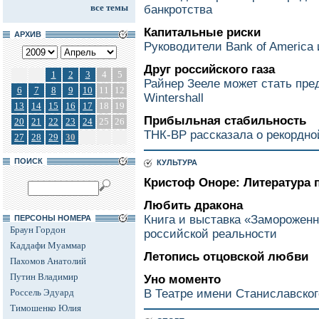
все темы
банкротства
Капитальные риски
АРХИВ
Руководители Bank of America и
Друг российского газа
1
2
3
4
5
Райнер Зееле может стать пр
6
7
8
9
10
11
12
Wintershall
13
14
15
16
17
18
19
Прибыльная стабильность
20
21
22
23
24
25
26
ТНК-ВР рассказала о рекордно
27
28
29
30
ПОИСК
КУЛЬТУРА
Кристоф Оноре: Литература 
Любить дракона
Книга и выставка «Заморожен
ПЕРСОНЫ НОМЕРА
Браун Гордон
российской реальности
Каддафи Муаммар
Летопись отцовской любви
Пахомов Анатолий
Путин Владимир
Уно моменто
Россель Эдуард
В Театре имени Станиславског
Тимошенко Юлия