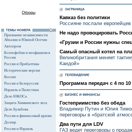
ЗАГРАНИЦА
Обзоры
Кавказ без политики
Россияне послали европейцев
ТЕМЫ НОМЕРА
Не надо провоцировать Рос
Признание независимости
Абхазии и Южной Осетии
«Грузии и России нужны спе
Автопром
Самый опасный котел на пл
Ксенофобия и неофашизм в
Великобритания меняет тактик
России
Каидой»
Россия и Прибалтика
Исторические версии
ТЕЛЕВИДЕНИЕ
Косово
Программа передач с 4 по 10 
Россия и Белоруссия
Израиль и Палестина
БИЗНЕС И ФИНАНСЫ
Дело ЮКОСа
Гостеприимство без обеда
Защита Химкинского леса
Владимир Путин и Юлия Тимо
Дело Бульбова
переговоры в «братской атмо
Россия и финансовый кризис
Доллар
Два пути для LDV
Россия и Израиль
ГАЗ ведет переговоры о прода