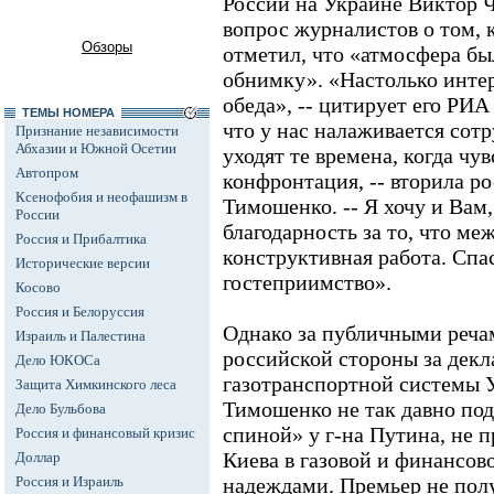
России на Украине Виктор 
вопрос журналистов о том, 
Обзоры
отметил, что «атмосфера был
обнимку». «Настолько интер
обеда», -- цитирует его РИ
ТЕМЫ НОМЕРА
что у нас налаживается сот
Признание независимости
Абхазии и Южной Осетии
уходят те времена, когда чу
Автопром
конфронтация, -- вторила 
Ксенофобия и неофашизм в
Тимошенко. -- Я хочу и Вам,
России
благодарность за то, что ме
Россия и Прибалтика
конструктивная работа. Спа
Исторические версии
гостеприимство».
Косово
Россия и Белоруссия
Однако за публичными реча
Израиль и Палестина
российской стороны за дек
Дело ЮКОСа
газотранспортной системы 
Защита Химкинского леса
Тимошенко не так давно под
Дело Бульбова
спиной» у г-на Путина, не
Россия и финансовый кризис
Киева в газовой и финансов
Доллар
Россия и Израиль
надеждами. Премьер не пол