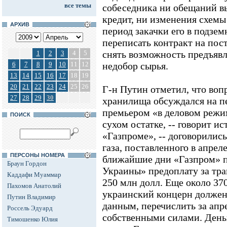
все темы
собеседника ни обещаний в
кредит, ни изменения схемы
АРХИВ
период закачки его в подзе
переписать контракт на пос
снять возможность предъяв
1
2
3
4
5
6
7
8
9
10
11
12
недобор сырья.
13
14
15
16
17
18
19
20
21
22
23
24
25
26
Г-н Путин отметил, что вопр
27
28
29
30
хранилища обсуждался на п
премьером «в деловом режим
ПОИСК
сухом остатке, -- говорит и
«Газпроме», -- договорились
газа, поставленного в апреле
ПЕРСОНЫ НОМЕРА
ближайшие дни «Газпром» п
Браун Гордон
Украины» предоплату за тран
Каддафи Муаммар
250 млн долл. Еще около 370
Пахомов Анатолий
украинский концерн должен
Путин Владимир
данным, перечислить за апр
Россель Эдуард
собственными силами. День
Тимошенко Юлия