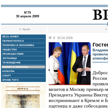
N°75
30 апреля 2009
//
Архив
/
ВЕСЬ НОМЕР
//
30.04.2009
ПЕРВАЯ ПОЛОСА
Госте
ПОЛИТИКА И ЭКОНОМИКА
Владими
ОБЩЕСТВО
провели
ПРОИСШЕСТВИЯ
атмосфе
ЗАГРАНИЦА
ТЕЛЕВИДЕНИЕ
БИЗНЕС И ФИНАНСЫ
КУЛЬТУРА
Доброс
СПОРТ
России
КРОМЕ ТОГО
проявл
визитов в Москву премьер
Президента Украины Викто
воспринимают в Кремле и Б
партнера и даже собеседник