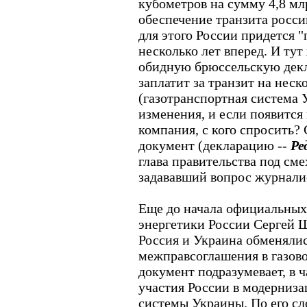
кубометров на сумму 4,8 млр
обеспечение транзита россий
для этого России придется "
несколько лет вперед. И тут
обидную брюссельскую дек
заплатит за транзит на неск
(газотранспортная система 
изменения, и если появится
компания, с кого спросить? 
документ (декларацию --
Ре
глава правительства под смех
задававший вопрос журналис
Еще до начала официальных
энергетики России Сергей Ш
Россия и Украина обменяли
межправсоглашения в газово
документ подразумевает, в 
участия России в модерниза
системы Украины. По его сло