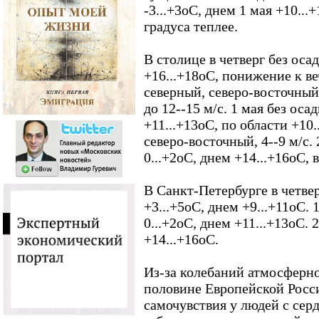
-3...+3оС, днем 1 мая +10...
градуса теплее.
В столице в четверг без оса
+16...+18оС, понижение к ве
северный, северо-восточный
до 12--15 м/с. 1 мая без оса
+11...+13оС, по области +10.
северо-восточный, 4--9 м/с. 
0...+2оС, днем +14...+16оС, 
В Санкт-Петербурге в четвер
+3...+5оС, днем +9...+11оС. 
0...+2оС, днем +11...+13оС. 
+14...+16оС.
Из-за колебаний атмосферно
половине Европейской Росс
самочувствия у людей с се