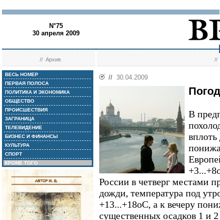
N°75
30 апреля 2009
//
Архив
/
ВЕСЬ НОМЕР
//
30.04.2009
ПЕРВАЯ ПОЛОСА
Погод
ПОЛИТИКА И ЭКОНОМИКА
ОБЩЕСТВО
ПРОИСШЕСТВИЯ
В пред
ЗАГРАНИЦА
похолод
ТЕЛЕВИДЕНИЕ
вплоть
БИЗНЕС И ФИНАНСЫ
КУЛЬТУРА
понижа
СПОРТ
Европе
КРОМЕ ТОГО
+3...+8
России в четверг местами п
дожди, температура под утро
+13...+18оС, а к вечеру пони
существенных осадков 1 и 2