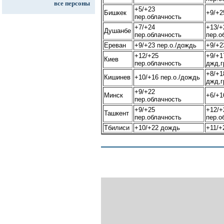
все персоны
+5/+23
Бишкек
+9/+2
пер.облачность
+7/+24
+13/+
Душанбе
пер.облачность
пер.о
Ереван
+9/+23 пер.о./дождь
+9/+2
+12/+25
+9/+1
Киев
пер.облачность
джд,г
+8/+1
Кишинев
+10/+16 пер.о./дождь
джд,г
+9/+22
Минск
+6/+1
пер.облачность
+9/+25
+12/+
Ташкент
пер.облачность
пер.о
Тбилиси
+10/+22 дождь
+11/+