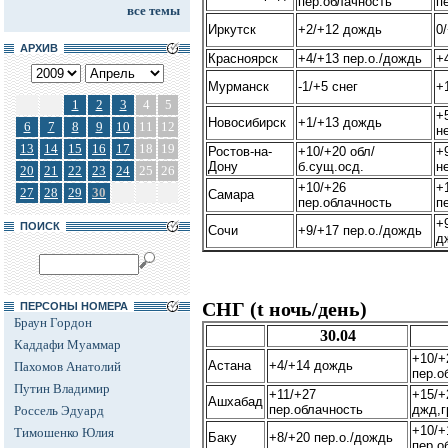
пер.облачность
п
все темы
Иркутск
+2/+12 дождь
0
АРХИВ
Красноярск
+4/+13 пер.о./дождь
+
Мурманск
-1/+5 снег
+
1
2
3
4
5
+
Новосибирск
+1/+13 дождь
6
7
8
9
10
11
12
н
13
14
15
16
17
18
19
Ростов-на-
+10/+20 обл/
+
Дону
б.сущ.осд.
н
20
21
22
23
24
25
26
+10/+26
+
27
28
29
30
Самара
пер.облачность
п
+
ПОИСК
Сочи
+9/+17 пер.о./дождь
д
СНГ (t ночь/день)
ПЕРСОНЫ НОМЕРА
Браун Гордон
30.04
Каддафи Муаммар
+10/+
Астана
+4/+14 дождь
Пахомов Анатолий
пер.о
Путин Владимир
+11/+27
+15/+
Ашхабад
пер.облачность
джд,г
Россель Эдуард
+10/+
Тимошенко Юлия
Баку
+8/+20 пер.о./дождь
пер.о