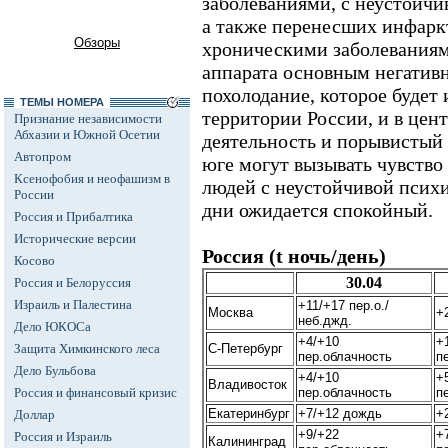
заболеваниями, с неустойч
а также перенесших инфаркт
Обзоры
хроническими заболеваниям
аппарата основным негатив
похолодание, которое будет 
ТЕМЫ НОМЕРА
территории России, и в цент
Признание независимости
Абхазии и Южной Осетии
деятельность и порывистый 
Автопром
юге могут вызывать чувство 
Ксенофобия и неофашизм в
людей с неустойчивой психи
России
дни ожидается спокойный.
Россия и Прибалтика
Исторические версии
Россия (t ночь/день)
Косово
30.04
Россия и Белоруссия
Израиль и Палестина
+11/+17 пер.о./
Москва
+
неб.джд.
Дело ЮКОСа
+4/+10
+
Защита Химкинского леса
С-Петербург
пер.облачность
п
Дело Бульбова
+4/+10
+
Владивосток
Россия и финансовый кризис
пер.облачность
п
Екатеринбург
+7/+12 дождь
+
Доллар
+9/+22
+
Россия и Израиль
Калининград