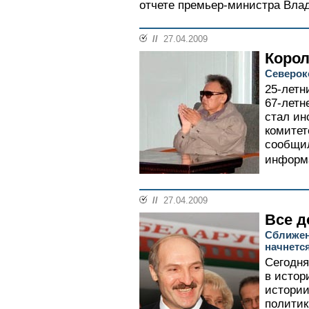
отчете премьер-министра Влад
//
27.04.2009
Корол
Северок
25-летн
67-летн
стал ин
комитет
сообщил
информа
//
27.04.2009
Все д
Сближен
начнется
Сегодня
в истор
истории
политик