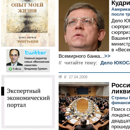
Кудри
Америка
после т
Дело Ю
сюрприз
сюрприз
Вашингт
министр
в «Весе
>>
Всемирного банка...
// читайте тему:
Дело ЮКОС
//
27.04.2009
Росси
ликв
Страны 
финанс
Поиск с
лондонс
двадцат
прошед