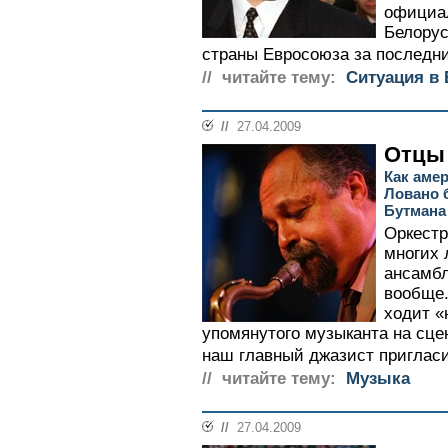
официа
Белорус
страны Евросоюза за последние
// читайте тему:
Ситуация в
//
27.04.2009
Отцы
Как аме
Ловано 
Бутмана
Оркестр
многих 
ансамбл
вообще.
ходит «
упомянутого музыканта на сцене
наш главный джазист пригласи
// читайте тему:
Музыка
//
27.04.2009