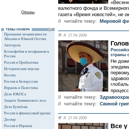
«Весенн
валютного фонда и Всемирного
Обзоры
газета «Время новостей», не о
// читайте тему:
Мировой фи
ТЕМЫ НОМЕРА
Признание независимости
//
27.04.2009
Абхазии и Южной Осетии
Голов
Автопром
Российс
Ксенофобия и неофашизм в
страны о
России
Не дожи
Россия и Прибалтика
эпидеми
Исторические версии
первому
Косово
здравоо
Россия и Белоруссия
глобаль
Израиль и Палестина
процесс.
Дело ЮКОСа
// читайте тему:
Здравоохра
Защита Химкинского леса
// читайте тему:
Свиной гри
Дело Бульбова
Россия и финансовый кризис
//
27.04.2009
Доллар
Все у
Россия и Израиль