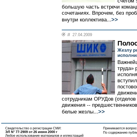
счетом 5
большую часть встречи коман
сочетаниях. Впрочем, без про
>>
внутри коллектива...
//
27.04.2009
Поло
Жезлу р
исполни
Важней
труда» 
исполня
вступил
постово
движени
сотрудникам ОРУДов (отделов
движения -- предшественнико
>>
белые жезлы...
Свидетельство о регистрации СМИ:
Принимаются вопросы
ЭЛ N° 77-2909 от 26 июня 2000 г
По содержанию публ
Любое использование материалов и иллюстраций