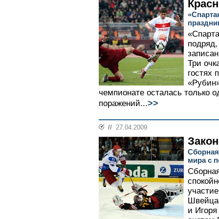
Красн
«Спарта
праздни
«Спарта
подряд,
записан
Три очк
гостях 
«Рубин»
чемпионате осталась только о
>>
поражений...
//
27.04.2009
Закон
Сборная
мира с 
Сборная
спокойн
участие
Швейца
и Игоря