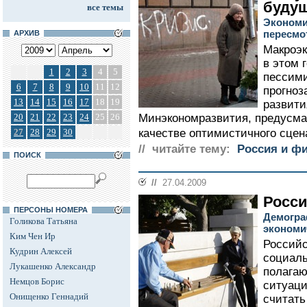
будущ
все темы
Экономи
пересмо
АРХИВ
Макроэк
в этом 
1
2
3
4
5
пессими
6
7
8
9
10
11
12
прогноз
13
14
15
16
17
18
19
развити
20
21
22
23
24
25
26
Минэкономразвития, предусма
27
28
29
30
качестве оптимистичного сцена
// читайте тему:
Россия и ф
ПОИСК
//
27.04.2009
Росси
ПЕРСОНЫ НОМЕРА
Демогра
Голикова Татьяна
экономи
Ким Чен Ир
Российс
Кудрин Алексей
социаль
Лукашенко Александр
полагаю
Немцов Борис
ситуаци
Онищенко Геннадий
считать