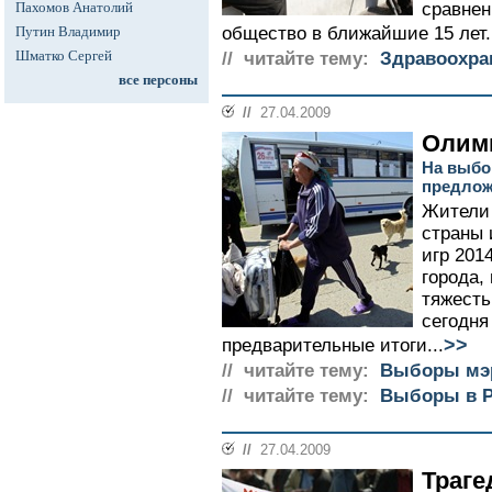
Пахомов Анатолий
сравнен
Путин Владимир
общество в ближайшие 15 лет.
Шматко Сергей
// читайте тему:
Здравоохра
все персоны
//
27.04.2009
Олимп
На выбо
предлож
Жители 
страны
игр 201
города,
тяжесть
сегодня
>>
предварительные итоги...
// читайте тему:
Выборы мэ
// читайте тему:
Выборы в Р
//
27.04.2009
Траге