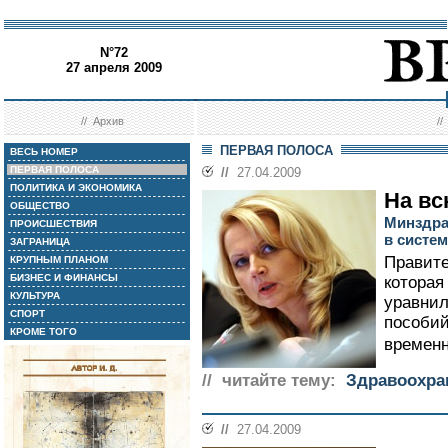
N°72
27 апреля 2009
//
Архив
/
ПЕРВАЯ ПОЛОСА
ВЕСЬ НОМЕР
ПЕРВАЯ ПОЛОСА
//
27.04.2009
ПОЛИТИКА И ЭКОНОМИКА
На вс
ОБЩЕСТВО
Минздра
ПРОИСШЕСТВИЯ
в систем
ЗАГРАНИЦА
Правите
КРУПНЫМ ПЛАНОМ
БИЗНЕС И ФИНАНСЫ
которая
КУЛЬТУРА
уравнил
СПОРТ
пособий
КРОМЕ ТОГО
временн
// читайте тему:
Здравоохра
//
27.04.2009