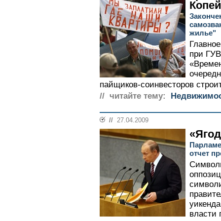
Копей
Законче
самозва
жилье"
Главное
при ГУВ
«Времен
очередн
пайщиков-соинвесторов строит
// читайте тему:
Недвижимо
//
27.04.2009
«Ягод
Парламе
отчет п
Символи
оппозиц
символи
правите
уикенда
власти 