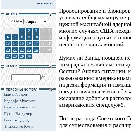
все темы
Провоцирование и блокиров
АРХИВ
угрозу всеобщему миру и чр
нужной масштабной ядерной
многих случаях США исходи
1
2
3
4
5
информации, глупых и наив
6
7
8
9
10
11
12
несостоятельных мнений.
13
14
15
16
17
18
19
20
21
22
23
24
25
26
27
28
29
30
Думал ли Запад, поощряя не
лихорадка независимости д
ПОИСК
Осетии? Анализ ситуации, 
развязыванию американцами
на дезинформации и измыш
ПЕРСОНЫ НОМЕРА
предоставляли агенты, сбеж
Браун Гордон
желавшие добиться располож
Каддафи Муаммар
американских спецслужб.
Пахомов Анатолий
Путин Владимир
После распада Советского 
Россель Эдуард
для существования и расши
Тимошенко Юлия