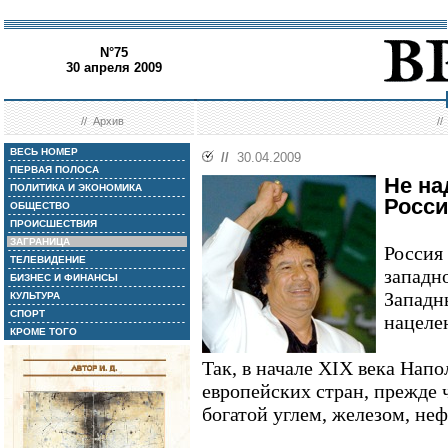
N°75
30 апреля 2009
//
Архив
/
ВЕСЬ НОМЕР
//
30.04.2009
ПЕРВАЯ ПОЛОСА
Не на
ПОЛИТИКА И ЭКОНОМИКА
Росс
ОБЩЕСТВО
ПРОИСШЕСТВИЯ
ЗАГРАНИЦА
Россия
ТЕЛЕВИДЕНИЕ
западн
БИЗНЕС И ФИНАНСЫ
Западн
КУЛЬТУРА
СПОРТ
нацеле
КРОМЕ ТОГО
Так, в начале XIX века Напо
европейских стран, прежде 
богатой углем, железом, не