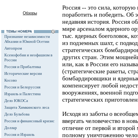
Россия -- это сила, которую
Обзоры
поработить и победить. Об э
недавняя история. Россия о
мире арсеналом ядерного о
ТЕМЫ НОМЕРА
тыс. ядерных боеголовок, к
Признание независимости
Абхазии и Южной Осетии
из подземных шахт, с подвод
Автопром
стратегических бомбардиров
Ксенофобия и неофашизм в
других стран. Этим мощне
России
или, как в России его назыв
Россия и Прибалтика
(стратегические ракеты, стр
Исторические версии
бомбардировщики и ядерные
Косово
компенсирует любой недост
Россия и Белоруссия
вооружениях, военной подго
Израиль и Палестина
стратегических приготовлен
Дело ЮКОСа
Защита Химкинского леса
Исходя из заботы о всеобще
Дело Бульбова
ввергать человечество в нов
Россия и финансовый кризис
отличие от первой и второй
Доллар
полному уничтожению челов
Россия и Израиль