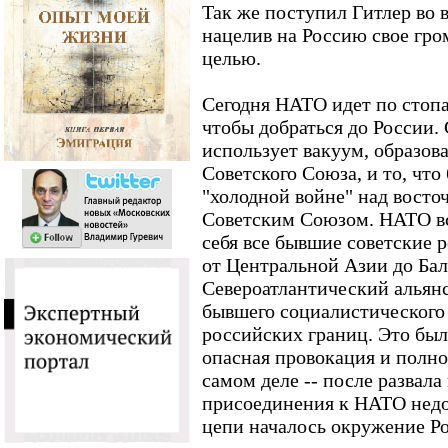
Так же поступил Гитлер во 
нацелив на Россию свое гро
целью.
Сегодня НАТО идет по стопа
чтобы добраться до России.
использует вакуум, образов
Советского Союза, и то, что
"холодной войне" над восточ
Советским Союзом. НАТО вс
себя все бывшие советские 
от Центральной Азии до Бал
Североатлантический альян
бывшего социалистического 
российских границ. Это был
опасная провокация и полно
самом деле -- после развал
присоединения к НАТО недо
цепи началось окружение Р