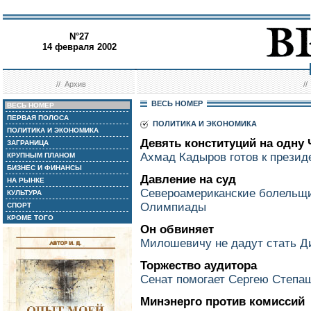
N°27
14 февраля 2002
//
Архив
/
ВЕСЬ НОМЕР
ВЕСЬ НОМЕР
ПЕРВАЯ ПОЛОСА
ПОЛИТИКА И ЭКОНОМИКА
ПОЛИТИКА И ЭКОНОМИКА
Девять конституций на одну
ЗАГРАНИЦА
Ахмад Кадыров готов к прези
КРУПНЫМ ПЛАНОМ
БИЗНЕС И ФИНАНСЫ
Давление на суд
НА РЫНКЕ
Североамериканские болельщи
КУЛЬТУРА
Олимпиады
СПОРТ
КРОМЕ ТОГО
Он обвиняет
Милошевичу не дадут стать 
Торжество аудитора
Сенат помогает Сергею Степа
Минэнерго против комиссий