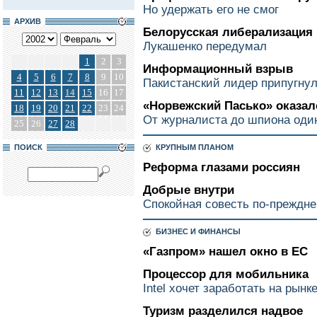
Но удержать его не смог
АРХИВ
Белорусская либерализация
Лукашенко передумал
1
2
3
Информационный взрыв
4
5
6
7
8
9
10
Пакистанский лидер припугну
11
12
13
14
15
16
17
«Норвежский Пасько» оказал
18
19
20
21
22
23
24
От журналиста до шпиона оди
25
26
27
28
ПОИСК
КРУПНЫМ ПЛАНОМ
Реформа глазами россиян
Добрые внутри
Спокойная совесть по-преждн
БИЗНЕС И ФИНАНСЫ
«Газпром» нашел окно в ЕС
Процессор для мобильника
Intel хочет заработать на рынк
Туризм разделился надвое