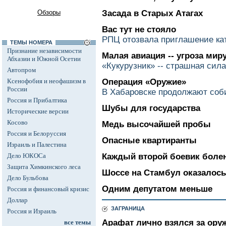
Обзоры
Засада в Старых Атагах
Вас тут не стояло
РПЦ отозвала приглашение ка
ТЕМЫ НОМЕРА
Признание независимости
Малая авиация -- угроза мир
Абхазии и Южной Осетии
«Кукурузник» -- страшная сила
Автопром
Ксенофобия и неофашизм в
Операция «Оружие»
России
В Хабаровске продолжают соб
Россия и Прибалтика
Шубы для государства
Исторические версии
Косово
Медь высочайшей пробы
Россия и Белоруссия
Опасные квартиранты
Израиль и Палестина
Дело ЮКОСа
Каждый второй боевик боле
Защита Химкинского леса
Шоссе на Стамбул оказалос
Дело Бульбова
Одним депутатом меньше
Россия и финансовый кризис
Доллар
ЗАГРАНИЦА
Россия и Израиль
Арафат лично взялся за ору
все темы