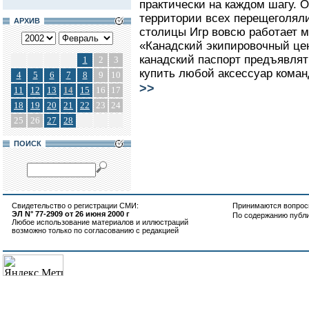
практически на каждом шагу. 
территории всех перещеголяли
АРХИВ
столицы Игр вовсю работает м
«Канадский экипировочный це
канадский паспорт предъявлять
1
2
3
купить любой аксессуар коман
4
5
6
7
8
9
10
>>
11
12
13
14
15
16
17
18
19
20
21
22
23
24
25
26
27
28
ПОИСК
Свидетельство о регистрации СМИ:
Принимаются вопросы
ЭЛ N° 77-2909 от 26 июня 2000 г
По содержанию публ
Любое использование материалов и иллюстраций
возможно только по согласованию с редакцией