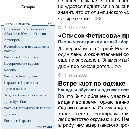
Плющенко оказался только чет
не удастся подняться на высш
Обзоры
значит, что от олимпийского «
>>
четырехлетие...
ТЕМЫ НОМЕРА
//
14.02.2002
Признание независимости
Абхазии и Южной Осетии
«Список Фетисова» п
Автопром
Первым соперником нашей сбор
Ксенофобия и неофашизм в
До первой игры сборной Росси
России
один день, а окончательный с
Россия и Прибалтика
еще не определен. Знамениты
Исторические версии
>>
днем все сокращается...
Косово
//
14.02.2002
Россия и Белоруссия
Встречают по одежке
Израиль и Палестина
Дело ЮКОСа
Канадцы обувают и одевают все
Защита Химкинского леса
Во что были облачены участни
Дело Бульбова
видели во время торжественно
Однако нынче на Олимпиадах в
Россия и финансовый кризис
только атлеты. Экипировка зр
Доллар
любопытство окружающих. Нет
Россия и Израиль
атрибутику американского про
все темы