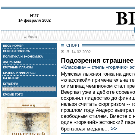
N°27
14 февраля 2002
//
Архив
/
СПОРТ
ВЕСЬ НОМЕР
ПЕРВАЯ ПОЛОСА
//
14.02.2002
ПОЛИТИКА И ЭКОНОМИКА
Подозрения страшнее
ЗАГРАНИЦА
«Классика» -- стиль «горячих» э
КРУПНЫМ ПЛАНОМ
БИЗНЕС И ФИНАНСЫ
Мужская лыжная гонка на дист
НА РЫНКЕ
«классикой» примечательна те
КУЛЬТУРА
олимпиад чемпионом стал пре
СПОРТ
Веерпал уже в дебюте соревно
КРОМЕ ТОГО
сохранил лидерство до финиша
нельзя считать сюрпризом -- 
прошлом году Андерс выиграл
свободным стилем. Вместе с 
один «горячий» эстонский паре
>>
бронзовая медаль...