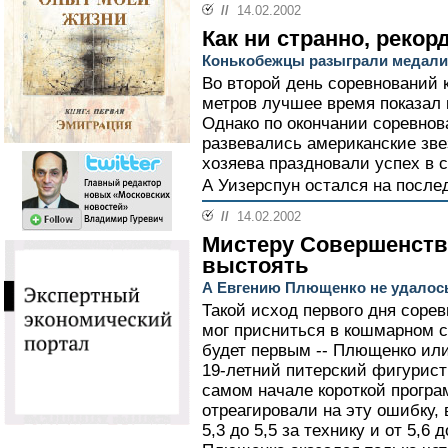
//
14.02.2002
Как ни странно, реко
Конькобежцы разыграли медали 
Во второй день соревнований 
метров лучшее время показал
Однако по окончании соревнов
развевались американские зве
хозяева праздновали успех в 
А Уизерспун остался на после
//
14.02.2002
Мистеру Совершенств
выстоять
А Евгению Плющенко не удалось
Такой исход первого дня соре
мог присниться в кошмарном с
будет первым -- Плющенко или
19-летний питерский фигурис
самом начале короткой прогр
отреагировали на эту ошибку,
5,3 до 5,5 за технику и от 5,6 