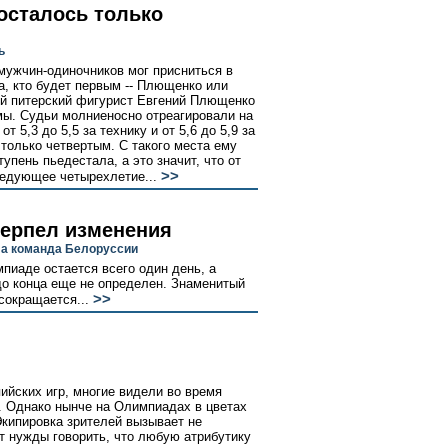
осталось только
ь
 мужчин-одиночников мог присниться в
а, кто будет первым -- Плющенко или
ий питерский фигурист Евгений Плющенко
мы. Судьи молниеносно отреагировали на
т 5,3 до 5,5 за технику и от 5,6 до 5,9 за
только четвертым. С такого места ему
упень пьедестала, а это значит, что от
>>
ледующее четырехлетие...
терпел изменения
ла команда Белоруссии
пиаде остается всего один день, а
о конца еще не определен. Знаменитый
>>
сокращается...
ийских игр, многие видели во время
. Однако нынче на Олимпиадах в цветах
Экипировка зрителей вызывает не
 нужды говорить, что любую атрибутику