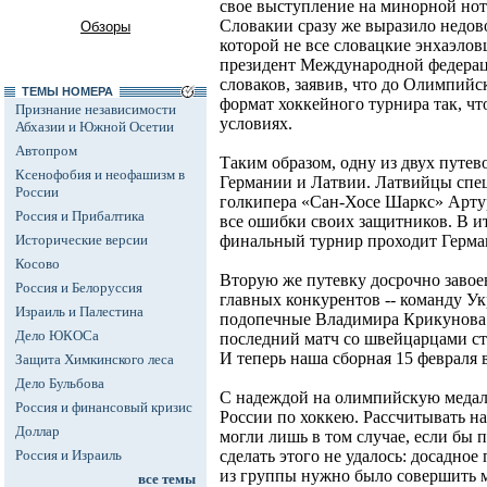
свое выступление на минорной нот
Словакии сразу же выразило недово
Обзоры
которой не все словацкие энхаэлов
президент Международной федерац
словаков, заявив, что до Олимпийс
ТЕМЫ НОМЕРА
формат хоккейного турнира так, ч
Признание независимости
условиях.
Абхазии и Южной Осетии
Автопром
Таким образом, одну из двух путев
Ксенофобия и неофашизм в
Германии и Латвии. Латвийцы спец
России
голкипера «Сан-Хосе Шаркс» Артур
Россия и Прибалтика
все ошибки своих защитников. В ит
Исторические версии
финальный турнир проходит Герма
Косово
Вторую же путевку досрочно завое
Россия и Белоруссия
главных конкурентов -- команду Ук
Израиль и Палестина
подопечные Владимира Крикунова 
Дело ЮКОСа
последний матч со швейцарцами ст
И теперь наша сборная 15 февраля 
Защита Химкинского леса
Дело Бульбова
С надеждой на олимпийскую медал
Россия и финансовый кризис
России по хоккею. Рассчитывать н
Доллар
могли лишь в том случае, если бы
Россия и Израиль
сделать этого не удалось: досадное
из группы нужно было совершить 
все темы