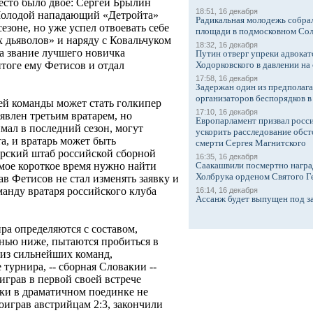
есто было двое: Сергей Брылин
18:51, 16 декабря
Молодой нападающий «Детройта»
Радикальная молодежь собрал
езоне, но уже успел отвоевать себе
площади в подмосковном Со
 дьяволов» и наряду с Ковальчуком
18:32, 16 декабря
а звание лучшего новичка
Путин отверг упреки адвокат
Ходорковского в давлении на 
тоге ему Фетисов и отдал
17:58, 16 декабря
Задержан один из предполаг
организаторов беспорядков 
ей команды может стать голкипер
17:10, 16 декабря
явлен третьим вратарем, но
Европарламент призвал росси
мал в последний сезон, могут
ускорить расследование обст
а, и вратарь может быть
смерти Сергея Магнитского
ерский штаб российской сборной
16:35, 16 декабря
Саакашвили посмертно награ
самое короткое время нужно найти
Холбрука орденом Святого Г
ав Фетисов не стал изменять заявку и
манду вратаря российского клуба
16:14, 16 декабря
Ассанж будет выпущен под з
ра определяются с составом,
енью ниже, пытаются пробиться в
из сильнейших команд,
турнира, -- сборная Словакии --
играв в первой своей встрече
аки в драматичном поединке не
роиграв австрийцам 2:3, закончили