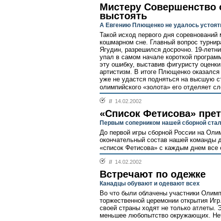
Мистеру Совершенство 
выстоять
А Евгению Плющенко не удалось устоят
Такой исход первого дня соревнований
кошмарном сне. Главный вопрос турнир
Ягудин, разрешился досрочно. 19-летн
упал в самом начале короткой програм
эту ошибку, выставив фигуристу оценки о
артистизм. В итоге Плющенко оказался 
уже не удастся подняться на высшую ст
олимпийского «золота» его отделяет с
//
14.02.2002
«Список Фетисова» пре
Первым соперником нашей сборной ста
До первой игры сборной России на Олим
окончательный состав нашей команды д
«список Фетисова» с каждым днем все 
//
14.02.2002
Встречают по одежке
Канадцы обувают и одевают всех
Во что были облачены участники Олимп
торжественной церемонии открытия Игр
своей страны ходят не только атлеты. 
меньшее любопытство окружающих. Нет