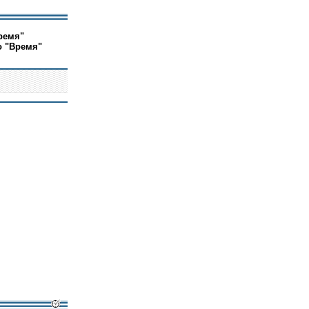
ремя"
о "Время"