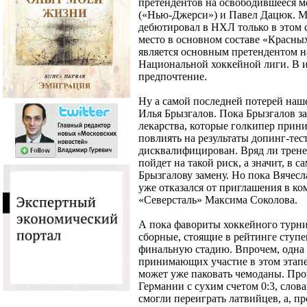
претендентов на освободившееся м
(«Нью-Джерси») и Павел Дацюк. 
дебютировал в НХЛ только в этом с
место в основном составе «Красных
является основным претендентом н
Национальной хоккейной лиги. В и
предпочтение.
Ну а самой последней потерей наш
Илья Брызгалов. Пока Брызгалов за
лекарства, которые голкипер прини
повлиять на результаты допинг-тест
дисквалифицирован. Вряд ли трен
пойдет на такой риск, а значит, в 
Брызгалову замену. Но пока Вячесл
уже отказался от приглашения в ко
«Северсталь» Максима Соколова.
А пока фавориты хоккейного турни
сборные, стоящие в рейтинге ступ
финальную стадию. Впрочем, одна 
принимающих участие в этом этапе 
может уже паковать чемоданы. Про
Германии с сухим счетом 0:3, слов
смогли переиграть латвийцев, а, п