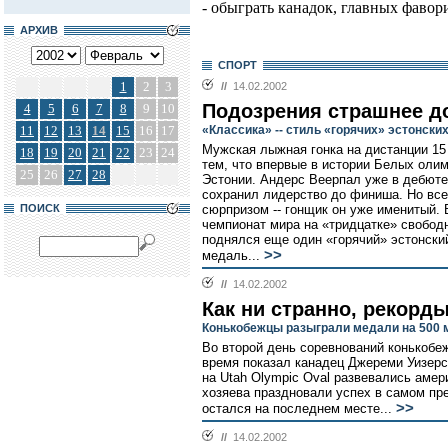
- обыграть канадок, главных фавор
АРХИВ
СПОРТ
1
2
3
//
14.02.2002
Подозрения страшнее д
4
5
6
7
8
9
10
11
12
13
14
15
16
17
«Классика» -- стиль «горячих» эстонски
Мужская лыжная гонка на дистанции 15
18
19
20
21
22
23
24
тем, что впервые в истории Белых оли
25
26
27
28
Эстонии. Андерс Веерпал уже в дебюте
сохранил лидерство до финиша. Но все
ПОИСК
сюрпризом -- гонщик он уже именитый.
чемпионат мира на «тридцатке» свобод
поднялся еще один «горячий» эстонский
>>
медаль...
//
14.02.2002
Как ни странно, рекорд
Конькобежцы разыграли медали на 500 
Во второй день соревнований конькобе
время показал канадец Джереми Уизерс
на Utah Olympic Oval развевались амер
хозяева праздновали успех в самом пр
>>
остался на последнем месте...
//
14.02.2002