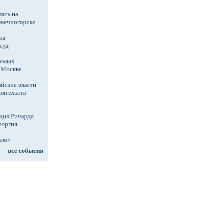
ась на
лнечногорске
ов
суд
аемых
в Москве
йские власти
оятельств
дил Ричарда
еоргия
алог
все события