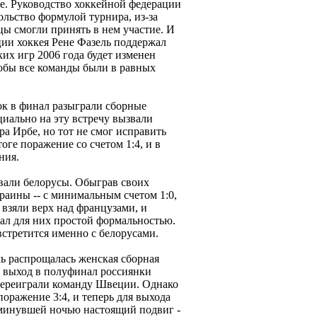
е. Руководство хоккейной федерации
льство формулой турнира, из-за
цы смогли принять в нем участие. И
ии хоккея Рене Фазель поддержал
ких игр 2006 года будет изменен
тобы все команды были в равных
ок в финал разыграли сборные
иально на эту встречу вызвали
а Ирбе, но тот не смог исправить
оге поражение со счетом 1:4, и в
ния.
вали белорусы. Обыграв своих
раины -- с минимальным счетом 1:0,
взяли верх над французами, и
ал для них простой формальностью.
встретится именно с белорусами.
ь распрощалась женская сборная
а выход в полуфинал россиянки
 переиграли команду Швеции. Однако
 поражение 3:4, и теперь для выхода
минувшей ночью настоящий подвиг -