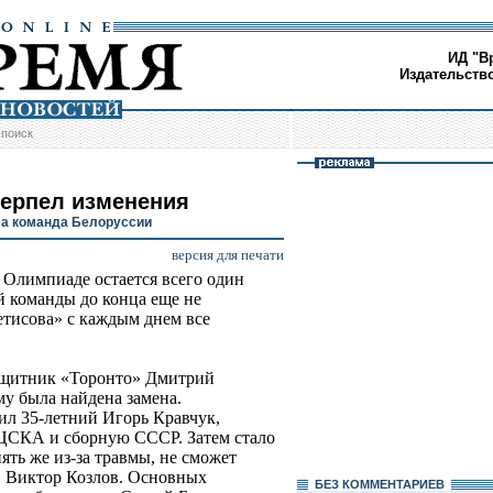
ИД "В
Издательств
/
поиск
терпел изменения
ла команда Белоруссии
версия для печати
 Олимпиаде остается всего один
й команды до конца еще не
тисова» с каждым днем все
защитник «Торонто» Дмитрий
у была найдена замена.
л 35-летний Игорь Кравчук,
ЦСКА и сборную СССР. Затем стало
ять же из-за травмы, не сможет
 Виктор Козлов. Основных
БЕЗ КОМMЕНТАРИЕВ