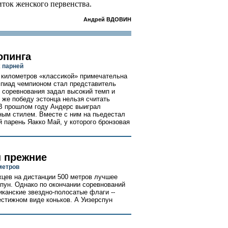
иток женского первенства.
Андрей ВДОВИН
опинга
х парней
 километров «классикой» примечательна
мпиад чемпионом стал представитель
 соревнования задал высокий темп и
 же победу эстонца нельзя считать
 В прошлом году Андерс выиграл
ным стилем. Вместе с ним на пьедестал
 парень Яакко Май, у которого бронзовая
ы прежние
метров
жцев на дистанции 500 метров лучшее
пун. Однако по окончании соревнований
иканские звездно-полосатые флаги --
естижном виде коньков. А Уизерспун