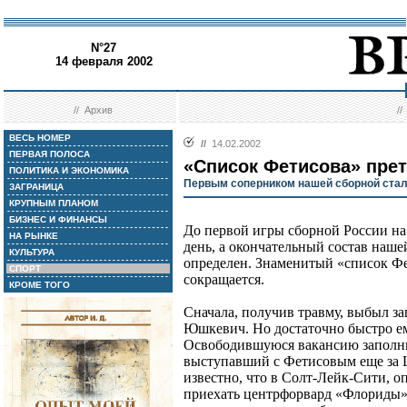
N°27
14 февраля 2002
//
Архив
/
ВЕСЬ НОМЕР
//
14.02.2002
ПЕРВАЯ ПОЛОСА
«Список Фетисова» пре
ПОЛИТИКА И ЭКОНОМИКА
Первым соперником нашей сборной ста
ЗАГРАНИЦА
КРУПНЫМ ПЛАНОМ
БИЗНЕС И ФИНАНСЫ
До первой игры сборной России на
НА РЫНКЕ
день, а окончательный состав наше
КУЛЬТУРА
определен. Знаменитый «список Фе
СПОРТ
сокращается.
КРОМЕ ТОГО
Сначала, получив травму, выбыл 
Юшкевич. Но достаточно быстро ем
Освободившуюся вакансию заполни
выступавший с Фетисовым еще за 
известно, что в Солт-Лейк-Сити, оп
приехать центрфорвард «Флориды»