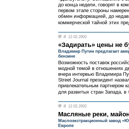
до конца недели, говорят в ком
первом этапе стороны намере
обмен информацией, до недав
коммерческой тайной этих пре
//
12.02.2002
«Задирать» цены не 
Владимир Путин предлагает аме
бензине
Возможность поставок россий
модной темой в отношениях дв
вчера интервью Владимира Пут
Street Journal президент назв
привлекательным партнером к
для развитых стран Запада, в
//
12.02.2002
Масляные реки, майо
Маслоэкстракционный завод «Юг
Европе