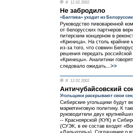
//
12.02.2002
Не забродило
«Балтика» уходит из Белоруссии
Руководство пивоваренной ко
от белорусских партнеров верн
питерским концерном в реконс
«Криница». На столь крайние
из-за того, что совмин Белору
решения передать российской 
«Криницы». Аналитики говорят
>>
следовало ожидать...
//
12.02.2002
Античубайсовский со
Угольщики раскрывают свои се
Сибирские угольщики будут в
маркетинговую политику. К та
руководители двух крупнейши
-- Красноярской (КУК) и Сибир
(СУЭК, в ее состав входят «Во
«Дальуголь»). Соглашение о 