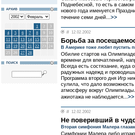
Поднебесной, то есть в самом 
АРХИВ
нового года именуется Праздн
>>
течение семи дней...
1
2
3
//
12.02.2002
4
5
6
7
8
9
10
Борьба за посещаемо
11
12
13
14
15
16
17
18
19
20
21
22
23
24
В Америке тоже любят пустить п
25
26
27
28
Обилие стартов на Олимпиаде,
времени для впечатлений, нап
ПОИСК
Всегда есть состязание, куда
радужных надежд и проводишь
Программа второго дня Игр ни
сулила, что дало возможность
атмосферу вокруг Олимпиады. 
>>
ажиотажа не наблюдается...
//
12.02.2002
Не поверивший в чуд
Вторая симфония Малера глаза
Симфонии Малера либо играют