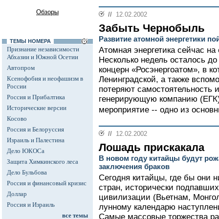
Обзоры
//
12.02.2002
Забыть Чернобыль
Развитие атомной энергетики п
ТЕМЫ НОМЕРА
Признание независимости
Атомная энергетика сейчас на
Абхазии и Южной Осетии
Несколько недель осталось до 
Автопром
концерн «Росэнергоатом», в к
Ксенофобия и неофашизм в
Ленинградской, а также вспом
России
потеряют самостоятельность 
Россия и Прибалтика
генерирующую компанию (ЕГК)
Исторические версии
мероприятие -- одно из основн
Косово
Россия и Белоруссия
//
12.02.2002
Израиль и Палестина
Лошадь прискакала
Дело ЮКОСа
В новом году китайцы будут рож
Защита Химкинского леса
заключения браков
Дело Бульбова
Сегодня китайцы, где бы они н
Россия и финансовый кризис
стран, исторически подпавших
Доллар
цивилизации (Вьетнам, Монгол
Россия и Израиль
лунному календарю наступлени
все темы
Самые массовые торжества раз