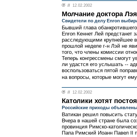
//
12.02.2002
Молчание доктора Лэя
Свидетели по делу Enron выбир
Бывший глава обанкротившегос
Enron Кеннет Лей предстанет 
расследующими крупнейшее в 
прошлой неделе г-н Лэй не яв
того, что члены комиссии отн
Теперь конгрессмены смогут ув
ли удастся его услышать -- а
воспользоваться пятой поправк
на вопросы, которые могут ему
//
12.02.2002
Католики хотят посто
Российские приходы объявлены
Ватикан решил повысить стату
Вчера в нашей стране была с
провинция Римско-католическ
Папа Римский Иоанн Павел II 