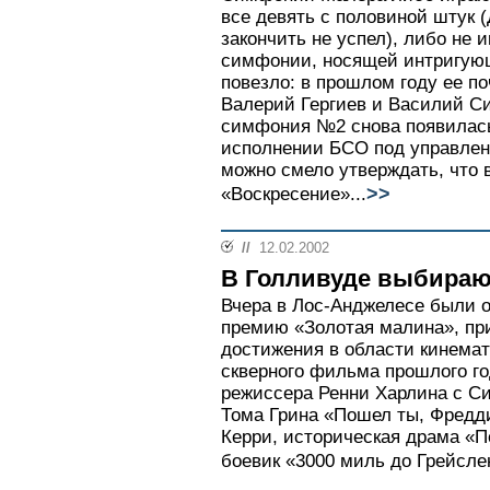
все девять с половиной штук
закончить не успел), либо не 
симфонии, носящей интригующ
повезло: в прошлом году ее п
Валерий Гергиев и Василий Си
симфония №2 снова появилась
исполнении БСО под управле
можно смело утверждать, что 
>>
«Воскресение»...
//
12.02.2002
В Голливуде выбираю
Вчера в Лос-Анджелесе были 
премию «Золотая малина», пр
достижения в области кинемат
скверного фильма прошлого г
режиссера Ренни Харлина с С
Тома Грина «Пошел ты, Фредд
Керри, историческая драма «
боевик «3000 миль до Грейсле