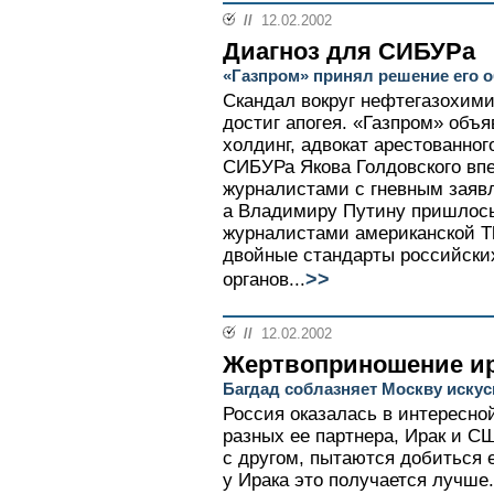
//
12.02.2002
Диагноз для СИБУРа
«Газпром» принял решение его 
Скандал вокруг нефтегазохим
достиг апогея. «Газпром» объ
холдинг, адвокат арестованног
СИБУРа Якова Голдовского вп
журналистами с гневным заявл
а Владимиру Путину пришлось
журналистами американской The
двойные стандарты российски
>>
органов...
//
12.02.2002
Жертвоприношение ир
Багдад соблазняет Москву искус
Россия оказалась в интересно
разных ее партнера, Ирак и С
с другом, пытаются добиться е
у Ирака это получается лучше.