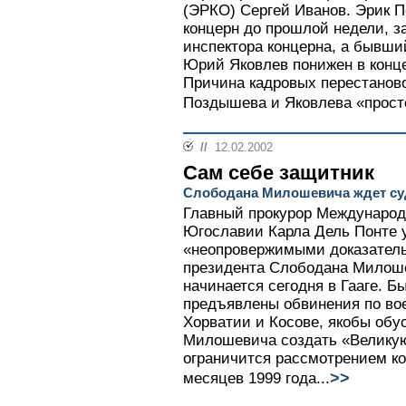
(ЭРКО) Сергей Иванов. Эрик 
концерн до прошлой недели, з
инспектора концерна, а бывш
Юрий Яковлев понижен в конце
Причина кадровых перестановок
Поздышева и Яковлева «просто
//
12.02.2002
Сам себе защитник
Слободана Милошевича ждет с
Главный прокурор Международ
Югославии Карла Дель Понте у
«неопровержимыми доказатель
президента Слободана Милоше
начинается сегодня в Гааге. 
предъявлены обвинения по во
Хорватии и Косове, якобы об
Милошевича создать «Великую
ограничится рассмотрением к
>>
месяцев 1999 года...