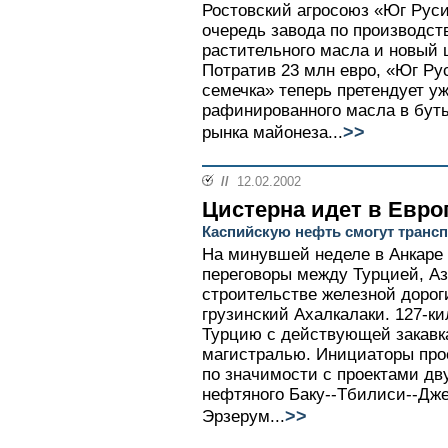
Ростовский агросоюз «Юг Руси
очередь завода по производст
растительного масла и новый 
Потратив 23 млн евро, «Юг Ру
семечка» теперь претендует у
рафинированного масла в буты
>>
рынка майонеза...
//
12.02.2002
Цистерна идет в Евро
Каспийскую нефть смогут трансп
На минувшей неделе в Анкаре
переговоры между Турцией, А
строительстве железной дороги
грузинский Ахалкалаки. 127-к
Турцию с действующей закавк
магистралью. Инициаторы про
по значимости с проектами дв
нефтяного Баку--Тбилиси--Дже
>>
Эрзерум...