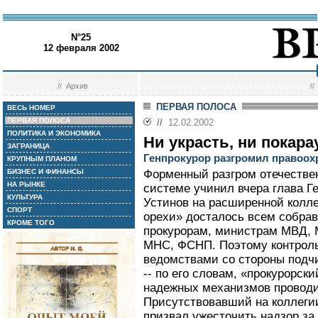
N°25
12 февраля 2002
//
Архив
/
ПЕРВАЯ ПОЛОСА
ВЕСЬ НОМЕР
ПЕРВАЯ ПОЛОСА
//
12.02.2002
ПОЛИТИКА И ЭКОНОМИКА
Ни украсть, ни покар
ЗАГРАНИЦА
Генпрокурор разгромил правоо
КРУПНЫМ ПЛАНОМ
БИЗНЕС И ФИНАНСЫ
Форменный разгром отечестве
НА РЫНКЕ
системе учинил вчера глава 
КУЛЬТУРА
Устинов на расширенной колле
СПОРТ
орехи» досталось всем собра
КРОМЕ ТОГО
прокурорам, министрам МВД, 
МНС, ФСНП. Поэтому контрол
ведомствами со стороны подчи
-- по его словам, «прокурорски
надежных механизмов проводи
Присутствовавший на коллеги
призвал ужесточить надзор з