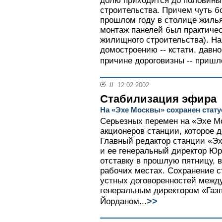
долю приходится до половины
строительства. Причем чуть б
прошлом году в столице жилья
монтаж панелей был практиче
жилищного строительства). На
домостроению -- кстати, давно
причине дороговизны -- пришл
//
12.02.2002
Стабилизация эфира
На «Эхе Москвы» сохранен стату
Серьезных перемен на «Эхе Мо
акционеров станции, которое 
Главный редактор станции «Э
и ее генеральный директор Ю
отставку в прошлую пятницу, 
рабочих местах. Сохранение с
устных договоренностей межд
генеральным директором «Газ
>>
Йорданом...