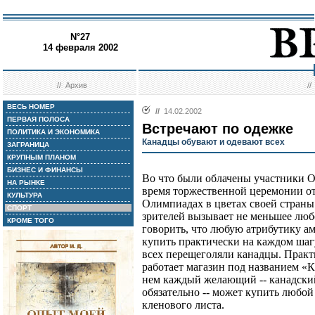
N°27
14 февраля 2002
//
Архив
/
ВЕСЬ НОМЕР
//
14.02.2002
ПЕРВАЯ ПОЛОСА
Встречают по одежке
ПОЛИТИКА И ЭКОНОМИКА
Канадцы обувают и одевают всех
ЗАГРАНИЦА
КРУПНЫМ ПЛАНОМ
БИЗНЕС И ФИНАНСЫ
Во что были облачены участники О
НА РЫНКЕ
время торжественной церемонии о
КУЛЬТУРА
Олимпиадах в цветах своей страны 
СПОРТ
зрителей вызывает не меньшее лю
КРОМЕ ТОГО
говорить, что любую атрибутику 
купить практически на каждом шаг
всех перещеголяли канадцы. Практ
работает магазин под названием «
нем каждый желающий -- канадский
обязательно -- может купить любо
кленового листа.