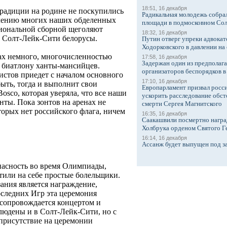
18:51, 16 декабря
радиции на родине не поскупились
Радикальная молодежь собрал
влению многих наших обделенных
площади в подмосковном Со
циональной сборной щеголяют
18:32, 16 декабря
 Солт-Лейк-Сити белорусы.
Путин отверг упреки адвокат
Ходорковского в давлении на 
ах немного, многочисленностью
17:58, 16 декабря
Задержан один из предполаг
 биатлону ханты-мансийцев.
организаторов беспорядков 
истов приедет с началом основного
17:10, 16 декабря
ыть, тогда и выполнит свои
Европарламент призвал росси
sco, которая уверяла, что все наши
ускорить расследование обст
ты. Пока зонтов на аренах не
смерти Сергея Магнитского
торых нет российского флага, ничем
16:35, 16 декабря
Саакашвили посмертно награ
Холбрука орденом Святого Г
16:14, 16 декабря
Ассанж будет выпущен под з
опасность во время Олимпиады,
тили на себе простые болельщики.
ания является награждение,
следних Игр эта церемония
 сопровождается концертом и
людены и в Солт-Лейк-Сити, но с
 присутствие на церемонии