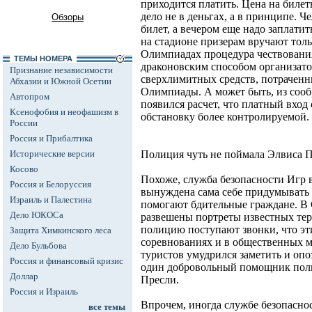
приходится платить. Цена на билет
дело не в деньгах, а в принципе. Ч
Обзоры
билет, а вечером еще надо заплати
на стадионе призерам вручают толь
Олимпиадах процедура чествовани
ТЕМЫ НОМЕРА
драконовским способом организато
Признание независимости
сверхлимитных средств, потраченн
Абхазии и Южной Осетии
Олимпиады. А может быть, из сооб
Автопром
появился расчет, что платный вход 
Ксенофобия и неофашизм в
обстановку более контролируемой.
России
Россия и Прибалтика
Исторические версии
Полиция чуть не поймала Элвиса 
Косово
Похоже, служба безопасности Игр 
Россия и Белоруссия
вынуждена сама себе придумывать з
Израиль и Палестина
помогают бдительные граждане. В
Дело ЮКОСа
развешены портреты известных тер
полицию поступают звонки, что эт
Защита Химкинского леса
соревнованиях и в общественных ме
Дело Бульбова
туристов умудрился заметить и опо
Россия и финансовый кризис
один добровольный помощник поли
Доллар
Пресли.
Россия и Израиль
Впрочем, иногда службе безопаснос
все темы