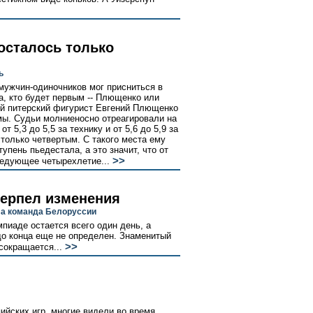
осталось только
ь
 мужчин-одиночников мог присниться в
а, кто будет первым -- Плющенко или
ий питерский фигурист Евгений Плющенко
мы. Судьи молниеносно отреагировали на
т 5,3 до 5,5 за технику и от 5,6 до 5,9 за
только четвертым. С такого места ему
упень пьедестала, а это значит, что от
>>
ледующее четырехлетие...
терпел изменения
ла команда Белоруссии
пиаде остается всего один день, а
о конца еще не определен. Знаменитый
>>
сокращается...
ийских игр, многие видели во время