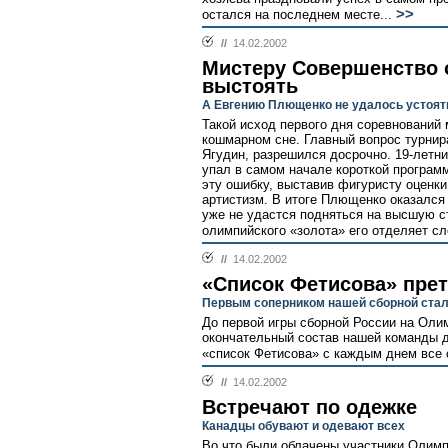
>>
остался на последнем месте...
//
14.02.2002
Мистеру Совершенство 
выстоять
А Евгению Плющенко не удалось устоят
Такой исход первого дня соревнований
кошмарном сне. Главный вопрос турнир
Ягудин, разрешился досрочно. 19-летн
упал в самом начале короткой програм
эту ошибку, выставив фигуристу оценки о
артистизм. В итоге Плющенко оказался 
уже не удастся подняться на высшую ст
олимпийского «золота» его отделяет с
//
14.02.2002
«Список Фетисова» пре
Первым соперником нашей сборной ста
До первой игры сборной России на Олим
окончательный состав нашей команды д
«список Фетисова» с каждым днем все 
//
14.02.2002
Встречают по одежке
Канадцы обувают и одевают всех
Во что были облачены участники Олимп