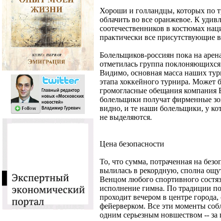
Хороши и голландцы, которых по т
облачить во все оранжевое. К уди
соотечественников в костюмах на
практически все присутствующие в
Болельщиков-россиян пока на арен
отметилась группа поклоняющихся
Видимо, основная масса наших тур
этапа хоккейного турнира. Может б
громогласные обещания компания Bo
болельщики получат фирменные зон
видно, и те наши болельщики, у ко
не выделяются.
Цена безопасности
То, что сумма, потраченная на без
вылилась в рекордную, сполна ощу
Венцом любого спортивного состяз
исполнение гимна. По традиции по
проходит вечером в центре города,
фейерверком. Все эти моменты соб
одним серьезным новшеством -- за