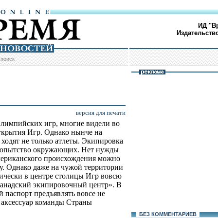
ИД "В
Издательств
/
поиск
версия для печати
лимпийских игр, многие видели во
ткрытия Игр. Однако нынче на
ходят не только атлеты. Экипировка
бопытство окружающих. Нет нужды
американского происхождения можно
у. Однако даже на чужой территории
ически в центре столицы Игр вовсю
Канадский экипировочный центр». В
 паспорт предъявлять вовсе не
й аксессуар команды Страны
БЕЗ КОМMЕНТАРИЕВ