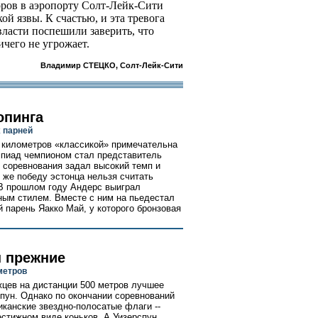
оров в аэропорту Солт-Лейк-Сити
ой язвы. К счастью, и эта тревога
власти поспешили заверить, что
чего не угрожает.
Владимир СТЕЦКО, Солт-Лейк-Сити
опинга
х парней
 километров «классикой» примечательна
мпиад чемпионом стал представитель
 соревнования задал высокий темп и
 же победу эстонца нельзя считать
 В прошлом году Андерс выиграл
ным стилем. Вместе с ним на пьедестал
 парень Яакко Май, у которого бронзовая
ы прежние
метров
жцев на дистанции 500 метров лучшее
пун. Однако по окончании соревнований
иканские звездно-полосатые флаги --
естижном виде коньков. А Уизерспун