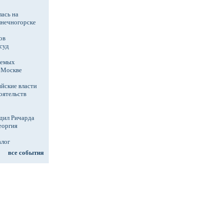
ась на
лнечногорске
ов
суд
аемых
в Москве
йские власти
оятельств
дил Ричарда
еоргия
алог
все события