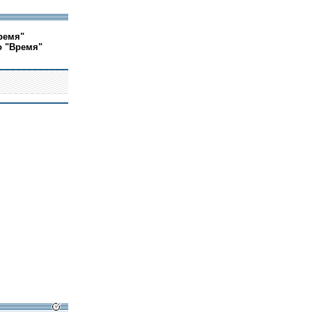
ремя"
о "Время"