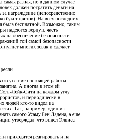
ы самая разная, но в данном случае
еловек должен потратить деньги на
ть за награждение (непосредственно
ко букет цветов). На всех последних
я была бесплатной. Возможно, таким
ры надеются вернуть часть
ых на обеспечение безопасности
ражений той самой безопасности
отпугнет многих зевак и сделает
Пресли
в отсутствие настоящей работы
анятия. А иногда в этом ей
 Солт-Лейк-Сити на каждом углу
рористов, и периодически в
их людей кто-то видел на
стах. Так, например, один из
знать самого Усаму Бен Ладена, а еще
ции утверждал, что видел Элвиса
ти приходится реагировать и на