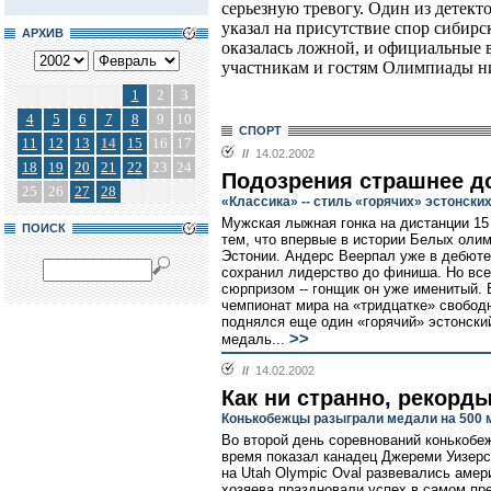
серьезную тревогу. Один из детект
указал на присутствие спор сибирск
АРХИВ
оказалась ложной, и официальные 
участникам и гостям Олимпиады ни
1
2
3
4
5
6
7
8
9
10
СПОРТ
11
12
13
14
15
16
17
//
14.02.2002
18
19
20
21
22
23
24
Подозрения страшнее д
25
26
27
28
«Классика» -- стиль «горячих» эстонски
Мужская лыжная гонка на дистанции 15
ПОИСК
тем, что впервые в истории Белых оли
Эстонии. Андерс Веерпал уже в дебюте
сохранил лидерство до финиша. Но все
сюрпризом -- гонщик он уже именитый.
чемпионат мира на «тридцатке» свобод
поднялся еще один «горячий» эстонский
>>
медаль...
//
14.02.2002
Как ни странно, рекорд
Конькобежцы разыграли медали на 500 
Во второй день соревнований конькобе
время показал канадец Джереми Уизерс
на Utah Olympic Oval развевались амер
хозяева праздновали успех в самом пр