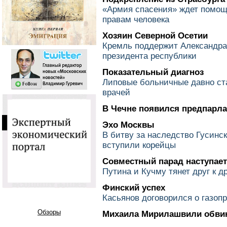
«Армия спасения» ждет помощи
правам человека
Хозяин Северной Осетии
Кремль поддержит Александра
президента республики
Показательный диагноз
Липовые больничные давно ст
врачей
В Чечне появился предпарл
Эхо Москвы
В битву за наследство Гусинс
вступили корейцы
Совместный парад наступает
Путина и Кучму тянет друг к д
Финский успех
Касьянов договорился о газоп
Обзоры
Михаила Мирилашвили обвин