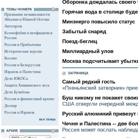
Оборонка дождалась своего 
ТЕМЫ НОМЕРА
Горячая вода в столице буде
Признание независимости
Абхазии и Южной Осетии
Минэнерго повысило статус
Автопром
Забытый снаряд
Ксенофобия и неофашизм в
России
Поезд-беглец
Россия и Прибалтика
Миллиардный улов
Исторические версии
Косово
Москва подсчитывает убытк
Россия и Белоруссия
Израиль и Палестина
ЗАГРАНИЦА
Дело ЮКОСа
Самый редкий гость
Защита Химкинского леса
«Пхеньянский затворник» прие
Дело Бульбова
Буш никому не покажет свои
Россия и финансовый кризис
США отвергли очередной меж
Доллар
Россия и Израиль
Русский алюминий привезут 
все темы
Чечня и Палестина -- две б
Россия может послать наблюд
АРХИВ