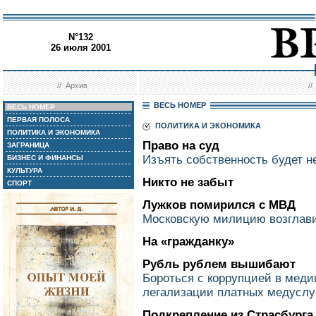
N°132
26 июля 2001
//
Архив
/
ВЕСЬ НОМЕР
ВЕСЬ НОМЕР
ПЕРВАЯ ПОЛОСА
ПОЛИТИКА И ЭКОНОМИКА
ПОЛИТИКА И ЭКОНОМИКА
Право на суд
ЗАГРАНИЦА
Изъять собственность будет н
БИЗНЕС И ФИНАНСЫ
КУЛЬТУРА
Никто не забыт
СПОРТ
Лужков помирился с МВД
Московскую милицию возглави
На «гражданку»
Рубль рублем вышибают
Бороться с коррупцией в мед
легализации платных медуслу
Подкрепление из Страсбурга