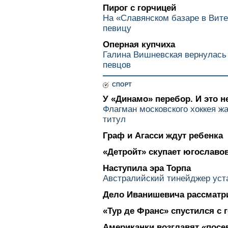
Пирог с горчицей
На «Славянском базаре в Вите
певицу
Оперная купчиха
Галина Вишневская вернулась
певцов
СПОРТ
У «Динамо» перебор. И это н
Флагман московского хоккея ж
титул
Граф и Агасси ждут ребенка
«Детройт» скупает югославо
Наступила эра Торпа
Австралийский тинейджер уст
Дело Иванишевича рассматр
«Тур де Франс» спустился с 
Американки возглавят «посе