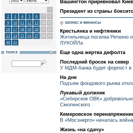
Вашингтон приревновал Киев
1
Президент из страны боксит
2
3
4
5
6
7
8
9
10
11
12
13
14
15
БИЗНЕС И ФИНАНСЫ
16
17
18
19
20
21
22
Крестьянка и нефтяники
23
24
25
26
27
28
29
Жительница поселка Реткино 
30
31
ЛУКОЙЛа
Еще одна жертва дефолта
ПОИСК
Последний бросок на север
У МДМ-банка будет форпост в
На дне
Подъем фондового рынка откл
Лукавый должник
«Сибирское ОВК» добровольно
Смоленского
Кемеровское перенапряжени
В «Мосэнерго» началась войн
Жизнь «на сдачу»