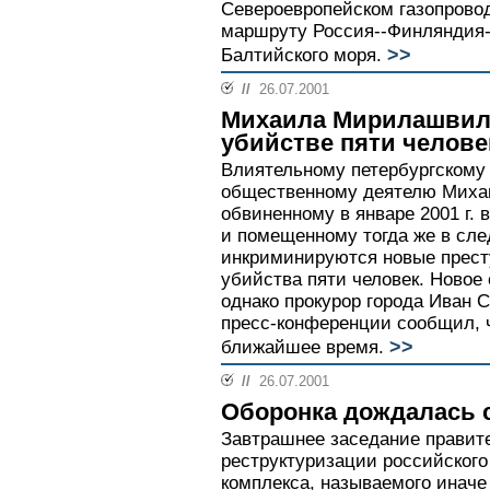
Североевропейском газопровод
маршруту Россия--Финляндия--
>>
Балтийского моря.
//
26.07.2001
Михаила Мирилашвил
убийстве пяти челове
Влиятельному петербургскому
общественному деятелю Мих
обвиненному в январе 2001 г.
и помещенному тогда же в сле
инкриминируются новые престу
убийства пяти человек. Новое
однако прокурор города Иван 
пресс-конференции сообщил, ч
>>
ближайшее время.
//
26.07.2001
Оборонка дождалась с
Завтрашнее заседание правит
реструктуризации российског
комплекса, называемого инач