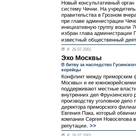
Новый консультативный орган
систему Чечни. На учредител
правительства в Грозном вчер
при главе администрации Чече
инициативную группу вошли 76
избран глава администрации Г
известный общественный дея
//
26.07.2001
Эхо Москвы
В битву за наследство Гусинско
корейцы
Конфликт между приморским 
Москвы» и ее южнокорейскими
поддерживают местные власти,
внутренних дел Фрунзенского 
производству уголовное дело 
директора приморского филиа
Евгения Пака, который обвини
компании Сергея Новоселова в
>>
репутации.
//
26.07.2001