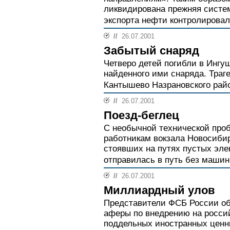
ликвидирована прежняя систем
экспорта нефти контролировал
//
26.07.2001
Забытый снаряд
Четверо детей погибли в Ингу
найденного ими снаряда. Траг
Кантышево Назрановского райо
//
26.07.2001
Поезд-беглец
С необычной технической про
работникам вокзала Новосибирс
стоявших на путях пустых эле
отправилась в путь без машин
//
26.07.2001
Миллиардный улов
Представители ФСБ России о
аферы по внедрению на росси
поддельных иностранных ценны