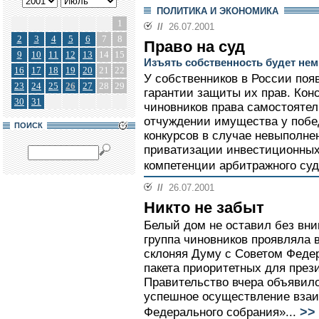
ПОЛИТИКА И ЭКОНОМИКА
1
//
26.07.2001
2
3
4
5
6
7
8
Право на суд
9
10
11
12
13
14
15
Изъять собственность будет не
16
17
18
19
20
21
22
У собственников в России по
23
24
25
26
27
28
29
гарантии защиты их прав. Кон
30
31
чиновников права самостояте
отчуждении имущества у побе
ПОИСК
конкурсов в случае невыполне
приватизации инвестиционных 
компетенции арбитражного суд
//
26.07.2001
Никто не забыт
Белый дом не оставил без вни
группа чиновников проявляла 
склоняя Думу с Советом Феде
пакета приоритетных для прези
Правительство вчера объявило
успешное осуществление взаи
>>
Федерального собрания»...