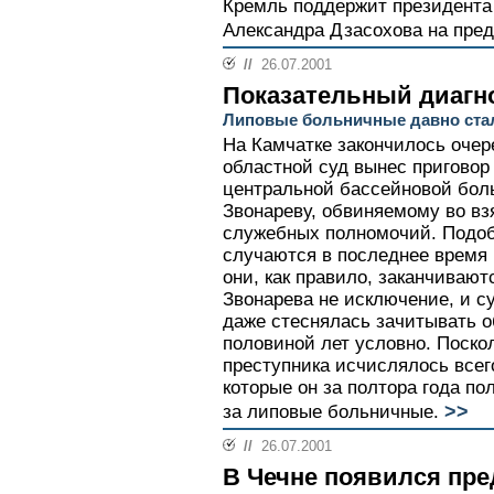
Кремль поддержит президента
Александра Дзасохова на пре
//
26.07.2001
Показательный диагн
Липовые больничные давно ста
На Камчатке закончилось очер
областной суд вынес приговор
центральной бассейновой бо
Звонареву, обвиняемому во в
служебных полномочий. Подо
случаются в последнее время 
они, как правило, заканчиваю
Звонарева не исключение, и су
даже стеснялась зачитывать о
половиной лет условно. Поско
преступника исчислялось все
которые он за полтора года п
>>
за липовые больничные.
//
26.07.2001
В Чечне появился пр