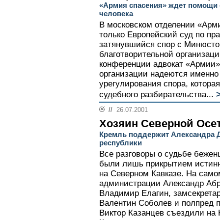
«Армия спасения» ждет помощи 
человека
В московском отделении «Арми
только Европейский суд по пр
затянувшийся спор с Минюсто
благотворительной организации
конференции адвокат «Армии»
организации надеются именно
урегулирования спора, котора
судебного разбирательства...
//
26.07.2001
Хозяин Северной Осе
Кремль поддержит Александра Д
республики
Все разговоры о судьбе беженц
были лишь прикрытием истинн
на Северном Кавказе. На само
администрации Александр Абр
Владимир Елагин, замсекретар
Валентин Соболев и полпред 
Виктор Казанцев съездили на К