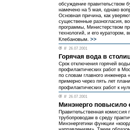
обсуждение правительством б
намечено на 5 мая, однако воп
Основная причина, как уверяют
существенные разногласия, в
программы, Министерством пр
технологий, и его куратором,
>>
Клебановым.
//
26.07.2001
Горячая вода в столиц
Срок отключения горячей воды
профилактических работ в Мос
по словам главного инженера 
примерно через пять лет плани
профилактических работ к нул
//
26.07.2001
Минэнерго повысило 
Правительственная комиссия 
трубопроводам в среду практи
Минэнергетики функции «коор
направлениям». Таким образо