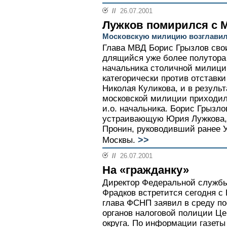
//
26.07.2001
Лужков помирился с 
Московскую милицию возглавил
Глава МВД Борис Грызлов сво
длящийся уже более полутора 
начальника столичной милици
категорически против отставк
Николая Куликова, и в результ
московской милиции приходил
и.о. начальника. Борис Грызло
устраивающую Юрия Лужкова, 
Пронин, руководивший ранее 
>>
Москвы.
//
26.07.2001
На «гражданку»
Директор Федеральной служб
Фрадков встретится сегодня 
глава ФСНП заявил в среду п
органов налоговой полиции Ц
округа. По информации газеты