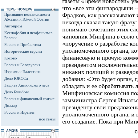
газеты «Время новостей» ув
что «все эти финзародыши -
ТЕМЫ НОМЕРА
Фрадков, как рассказывают 
Признание независимости
Абхазии и Южной Осетии
некогда сказал такую фразу:
Автопром
понимаю сочетания этих сл
Ксенофобия и неофашизм в
чиновник Минфина в свою о
России
«поручение о разработке ко
Россия и Прибалтика
уполномоченного органа, ко
Исторические версии
финансовую и прочую комм
Косово
президентом исключительно
Россия и Белоруссия
никаких полиций и разведок
Израиль и Палестина
добавил: «Это будет орган,
Дело ЮКОСа
обладать и ее обрабатывать 
Защита Химкинского леса
Дело Бульбова
Минфиновская комиссия под
Россия и финансовый кризис
замминистра Сергея Игнатье
Доллар
президенту свои предложени
Россия и Израиль
уполномоченного органа, и 
все темы
его создание. Пока при Мин
АРХИВ
С