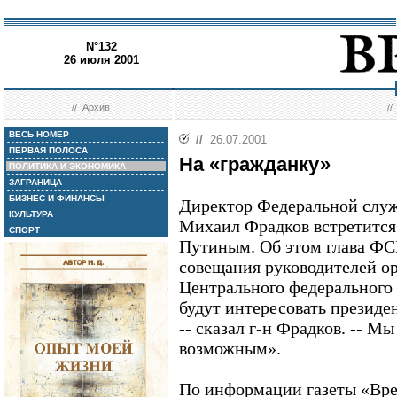
N°132
26 июля 2001
//
Архив
/
ВЕСЬ НОМЕР
//
26.07.2001
ПЕРВАЯ ПОЛОСА
На «гражданку»
ПОЛИТИКА И ЭКОНОМИКА
ЗАГРАНИЦА
БИЗНЕС И ФИНАНСЫ
Директор Федеральной слу
КУЛЬТУРА
Михаил Фрадков встретится
СПОРТ
Путиным. Об этом глава ФС
совещания руководителей о
Центрального федерального 
будут интересовать президе
-- сказал г-н Фрадков. -- Мы
возможным».
По информации газеты «Вре