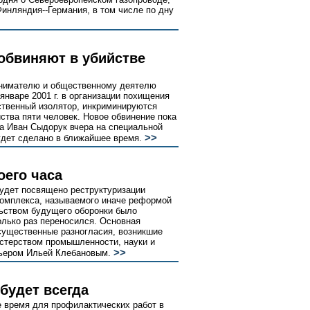
инляндия--Германия, в том числе по дну
бвиняют в убийстве
инимателю и общественному деятелю
нваре 2001 г. в организации похищения
ственный изолятор, инкриминируются
йства пяти человек. Новое обвинение пока
да Иван Сыдорук вчера на специальной
>>
удет сделано в ближайшее время.
оего часа
удет посвящено реструктуризации
комплекса, называемого иначе реформой
ьством будущего оборонки было
олько раз переносился. Основная
 существенные разногласия, возникшие
стерством промышленности, науки и
>>
емьером Ильей Клебановым.
будет всегда
е время для профилактических работ в