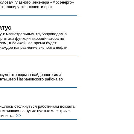
о словам главного инженера «Мосэнерго»
ет планируется «свести срок
атус
у к магистральным трубопроводам в
ергетики функции «координатора по
зом, в ближайшее время будет
 каждое направление экспорта нефти
езультате взрыва найденного ими
антышево Назрановского района во
ишлось столкнуться работникам вокзала
з стоявших на путях пустых электричек
>>
шиниста.