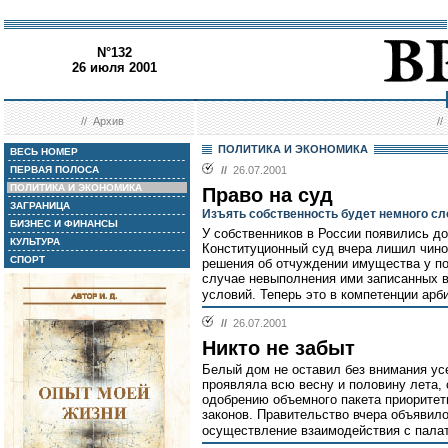
N°132
26 июля 2001
//
Архив
/
ПОЛИТИКА И ЭКОНОМИКА
ВЕСЬ НОМЕР
ПЕРВАЯ ПОЛОСА
//
26.07.2001
ПОЛИТИКА И ЭКОНОМИКА
Право на суд
ЗАГРАНИЦА
Изъять собственность будет немного с
БИЗНЕС И ФИНАНСЫ
У собственников в России появились д
КУЛЬТУРА
Конституционный суд вчера лишил чино
СПОРТ
решения об отчуждении имущества у по
случае невыполнения ими записанных в
условий. Теперь это в компетенции арб
//
26.07.2001
Никто не забыт
Белый дом не оставил без внимания усе
проявляла всю весну и половину лета,
одобрению объемного пакета приоритет
законов. Правительство вчера объявил
осуществление взаимодействия с пала