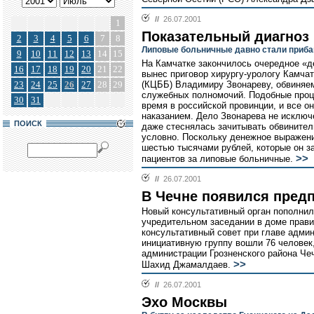
//
26.07.2001
1
Показательный диагноз
2
3
4
5
6
7
8
Липовые больничные давно стали приба
9
10
11
12
13
14
15
На Камчатке закончилось очередное «де
16
17
18
19
20
21
22
вынес приговор хирургу-урологу Камча
23
24
25
26
27
28
29
(КЦББ) Владимиру Звонареву, обвиняе
служебных полномочий. Подобные проц
30
31
время в российской провинции, и все о
наказанием. Дело Звонарева не исключе
ПОИСК
даже стеснялась зачитывать обвинитель
условно. Поскольку денежное выражени
шестью тысячами рублей, которые он з
>>
пациентов за липовые больничные.
//
26.07.2001
В Чечне появился пред
Новый консультативный орган пополнил
учредительном заседании в доме прави
консультативный совет при главе адми
инициативную группу вошли 76 человек
администрации Грозненского района Че
>>
Шахид Джамалдаев.
//
26.07.2001
Эхо Москвы