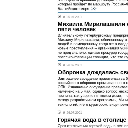
который пройдет по маршруту Россия--Ф
>>
Балтийского моря.
//
26.07.2001
Михаила Мирилашвили о
пяти человек
Влиятельному петербургскому предпр
Михаилу Мирилашвили, обвиненному в я
людей и помещенному тогда же в след
новые преступления -- организация уби
не предъявлено, однако прокурор горо
пресс-конференции сообщил, что это б
//
26.07.2001
Оборонка дождалась св
Завтрашнее заседание правительства б
российского оборонно-промышленного 
ОПК. Изначально обсуждение правител
намечено на 5 мая, однако вопрос неск
причина, как уверяют в Белом доме, --
между разработчиком программы, Мини
технологий, и его куратором, вице-пр
//
26.07.2001
Горячая вода в столице 
Срок отключения горячей воды в летне