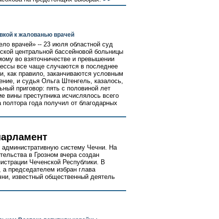
вкой к жалованью врачей
ло врачей» -- 23 июля областной суд
тской центральной бассейновой больницы
мому во взяточничестве и превышении
ессы все чаще случаются в последнее
ни, как правило, заканчиваются условным
ние, и судья Ольга Штенгель, казалось,
ный приговор: пять с половиной лет
е вины преступника исчислялось всего
а полтора года получил от благодарных
парламент
 административную систему Чечни. На
тельства в Грозном вчера создан
нистрации Чеченской Республики. В
, а председателем избран глава
чни, известный общественный деятель