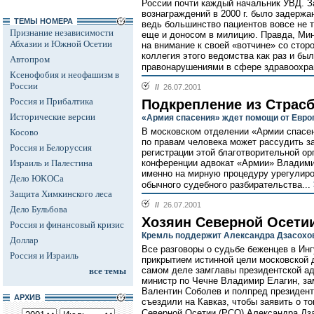
России почти каждый начальник УВД. З
вознаграждений в 2000 г. было задержа
ТЕМЫ НОМЕРА
ведь большинство пациентов вовсе не т
Признание независимости
еще и доносом в милицию. Правда, Мин
Абхазии и Южной Осетии
на внимание к своей «вотчине» со стор
коллегия этого ведомства как раз и б
Автопром
правонарушениями в сфере здравоохра
Ксенофобия и неофашизм в
России
//
26.07.2001
Россия и Прибалтика
Подкрепление из Страсб
Исторические версии
«Армия спасения» ждет помощи от Европ
В московском отделении «Армии спасен
Косово
по правам человека может рассудить з
Россия и Белоруссия
регистрации этой благотворительной орг
Израиль и Палестина
конференции адвокат «Армии» Владими
именно на мирную процедуру урегулиро
Дело ЮКОСа
обычного судебного разбирательства...
Защита Химкинского леса
//
26.07.2001
Дело Бульбова
Хозяин Северной Осети
Россия и финансовый кризис
Кремль поддержит Александра Дзасохов
Доллар
Все разговоры о судьбе беженцев в Инг
Россия и Израиль
прикрытием истинной цели московской 
самом деле замглавы президентской а
все темы
министр по Чечне Владимир Елагин, за
Валентин Соболев и полпред президент
АРХИВ
съездили на Кавказ, чтобы заявить о т
Северной Осетии (РСО) Александра Дз