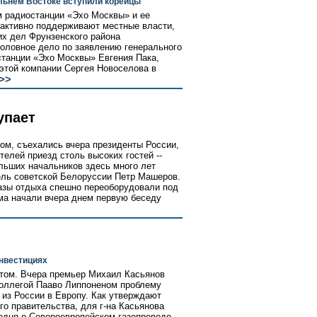
альнем Востоке вступили корейцы
 радиостанции «Эхо Москвы» и ее
 активно поддерживают местные власти,
их дел Фрунзенского района
головное дело по заявлению генерального
танции «Эхо Москвы» Евгения Пака,
 этой компании Сергея Новоселова в
>>
упает
ом, съехались вчера президенты России,
елей приезд столь высоких гостей --
льших начальников здесь много лет
ель советской Белоруссии Петр Машеров.
зы отдыха спешно переоборудовали под
учма начали вчера днем первую беседу
инвестициях
утом. Вчера премьер Михаил Касьянов
коллегой Пааво Липпоненом проблему
 из России в Европу. Как утверждают
го правительства, для г-на Касьянова
одня о Североевропейском газопроводе,