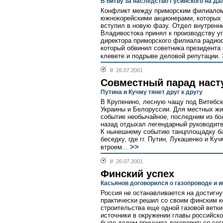
В битву за наследство Гусинского на Д
Конфликт между приморским филиалом
южнокорейскими акционерами, которых
вступил в новую фазу. Отдел внутренн
Владивостока принял к производству у
директора приморского филиала радиос
который обвинил советника президента
клевете и подрыве деловой репутации.
//
26.07.2001
Совместный парад наст
Путина и Кучму тянет друг к другу
В Крупенино, лесную чащу под Витебск
Украины и Белоруссии. Для местных жит
событие необычайное, последним из бо
назад отдыхал легендарный руководит
К нынешнему событию танцплощадку ба
беседку, где гг. Путин, Лукашенко и К
>>
втроем...
//
26.07.2001
Финский успех
Касьянов договорился о газопроводе и 
Россия не останавливается на достигн
практически решил со своим финским 
строительства еще одной газовой ветки
источники в окружении главы российско
было делом принципа договориться сег