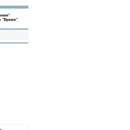
ремя"
о "Время"