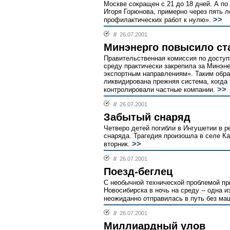
Москве сокращен с 21 до 18 дней. А п
Игоря Горюнова, примерно через пять л
>>
профилактических работ к нулю».
//
26.07.2001
Минэнерго повысило ст
Правительственная комиссия по доступ
среду практически закрепила за Минэн
экспортным направлениям». Таким обра
ликвидирована прежняя система, когда
>>
контролировали частные компании.
//
26.07.2001
Забытый снаряд
Четверо детей погибли в Ингушетии в р
снаряда. Трагедия произошла в селе К
>>
вторник.
//
26.07.2001
Поезд-беглец
С необычной технической проблемой пр
Новосибирска в ночь на среду -- одна и
неожиданно отправилась в путь без ма
//
26.07.2001
Миллиардный улов