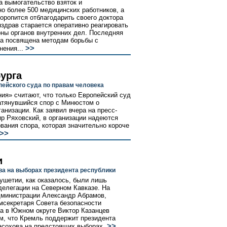
а вымогательство взяток и
но более 500 медицинских работников, а
оропится отблагодарить своего доктора
здрав старается оперативно реагировать
оны органов внутренних дел. Последняя
ыла посвящена методам борьбы с
>>
нения...
урга
ейского суда по правам человека
ия» считают, что только Европейский суд
атянувшийся спор с Минюстом о
анизации. Как заявил вчера на пресс-
р Ряховский, в организации надеются
вания спора, которая значительно короче
>>
и
а на выборах президента республики
ушетии, как оказалось, были лишь
делегации на Северном Кавказе. На
дминистрации Александр Абрамов,
мсекретаря Совета безопасности
а в Южном округе Виктор Казанцев
ом, что Кремль поддержит президента
>>
асохова на предстоящих выборах.