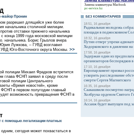
Замена клавиатуры Macbo
Замена клавиатуры Macbook
pc-service.kz
ВД
л-майор Пронин
БЕЗ КОМMЕНТАРИЕВ
зом разрешил длящийся уже более
18:51, 16 декабря
ния начальника столичной милиции.
Радикальная молодежь собрал
 против отставки прежнего начальника
площади в подмосковном Со
 с конца 1999 года московской милиции
18:32, 16 декабря
о. начальника. Борис Грызлов вчера
Путин отверг упреки адвокат
Юрия Лужкова, -- ГУВД возглавил
Ходорковского в давлении на 
>>
 УВД Юго-Восточного округа Москвы.
17:58, 16 декабря
Задержан один из предполаг
организаторов беспорядков 
17:10, 16 декабря
Европарламент призвал росси
ой полиции Михаил Фрадков встретится
ускорить расследование обст
ом глава ФСНП заявил в среду после
смерти Сергея Магнитского
говой полиции Центрального
азеты «Время новостей», кроме
16:35, 16 декабря
Саакашвили посмертно награ
ы ФСНП в первом полугодии главный
бсудят возможность превращения ФСНП в
Холбрука орденом Святого Г
16:14, 16 декабря
Ассанж будет выпущен под з
т
ут с помощью легализации платных
 одним, сегодня может похвастаться в