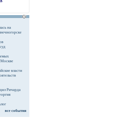
ok
ась на
лнечногорске
ов
суд
аемых
в Москве
йские власти
оятельств
дил Ричарда
еоргия
алог
все события