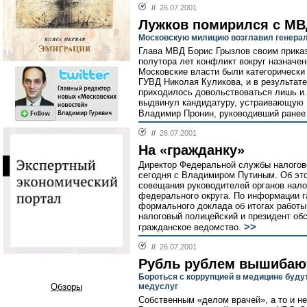
//
26.07.2001
Лужков помирился с М
Московскую милицию возглавил генера
Глава МВД Борис Грызлов своим прика
полутора лет конфликт вокруг назначе
Московские власти были категорически
ГУВД Николая Куликова, и в результате
приходилось довольствоваться лишь и.
выдвинул кандидатуру, устраивающую 
Владимир Пронин, руководивший ранее
//
26.07.2001
На «гражданку»
Директор Федеральной службы налогов
сегодня с Владимиром Путиным. Об эт
совещания руководителей органов нало
федерального округа. По информации г
формального доклада об итогах работ
налоговый полицейский и президент о
>>
гражданское ведомство.
//
26.07.2001
Рубль рублем вышибаю
Бороться с коррупцией в медицине буд
Обзоры
медуслуг
Собственным «делом врачей», а то и не