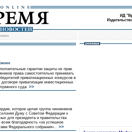
ИД "В
Издательств
/
поиск
ложнее
ополнительные гарантии защиты их прав.
вников права самостоятельно принимать
бедителей приватизационных конкурсов в
 договоре приватизации инвестиционных
>>
итражного суда.
рдие, которое целая группа чиновников
 склоняя Думу с Советом Федерации к
ных для президента и правительства
о всем благодарность «за успешное
>>
тами Федерального собрания»...