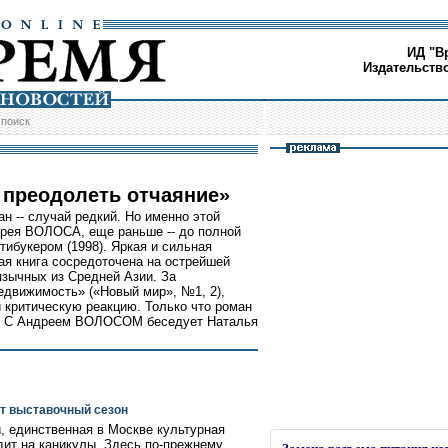
ИД "В
Издательств
/
поиск
 преодолеть отчаяние»
н -- случай редкий. Но именно этой
рея ВОЛОСА, еще раньше -- до полной
тибукером (1998). Яркая и сильная
ная книга сосредоточена на острейшей
язычных из Средней Азии. За
движимость» («Новый мир», №1, 2),
критическую реакцию. Только что роман
а». С Андреем ВОЛОСОМ беседует Наталья
т выставочный сезон
, единственная в Москве культурная
дит на каникулы. Здесь по-прежнему