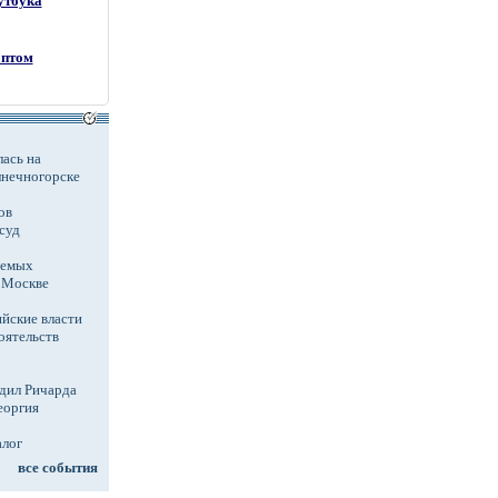
утбука
оптом
ась на
лнечногорске
ов
суд
аемых
в Москве
йские власти
оятельств
дил Ричарда
еоргия
алог
все события