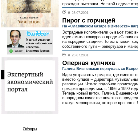
проходят выставки. На этой неделе отк
//
26.07.2001
Пирог с горчицей
На «Славянском базаре в Витебске» наг
Эстрадные исполнители бывают трех ви
идее смысл конкурсов вроде «Славянско
на «средней стадии». То есть такой, ког
собственного пути -- репертуара и мане
//
26.07.2001
Оперная купчиха
Галина Вишневская вернулась со Всеро
Идея устраивать ярмарки, где вместо т
вместо купцов -- директора музыкальн
революции. Что-то подобное происходил
ярмарки проводились в 1986 и 1990 год
Теперь новый виток. Галина Вишневская
в парадном качестве почетного предсе
статус мероприятия, которое прошло с 
Обзоры