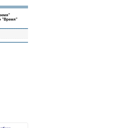
ремя"
о "Время"