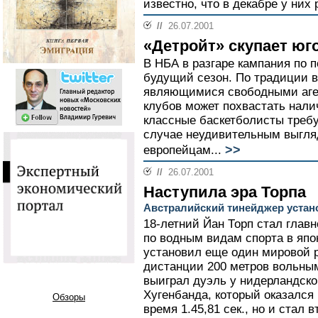
известно, что в декабре у них
//
26.07.2001
«Детройт» скупает юг
В НБА в разгаре кампания по 
будущий сезон. По традиции в
являющимися свободными аген
клубов может похвастать нали
классные баскетболисты требу
случае неудивительным выгля
>>
европейцам...
//
26.07.2001
Наступила эра Торпа
Австралийский тинейджер устан
18-летний Йан Торп стал глав
по водным видам спорта в япо
установил еще один мировой ре
дистанции 200 метров вольным
выиграл дуэль у нидерландско
Хугенбанда, который оказался
Обзоры
время 1.45,81 сек., но и стал