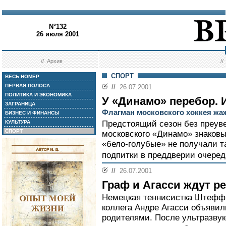
N°132
26 июля 2001
//
Архив
/
СПОРТ
ВЕСЬ НОМЕР
ПЕРВАЯ ПОЛОСА
//
26.07.2001
ПОЛИТИКА И ЭКОНОМИКА
У «Динамо» перебор. 
ЗАГРАНИЦА
Флагман московского хоккея жа
БИЗНЕС И ФИНАНСЫ
КУЛЬТУРА
Предстоящий сезон без преуве
СПОРТ
московского «Динамо» знаковы
«бело-голубые» не получали т
подпитки в преддверии очеред
//
26.07.2001
Граф и Агасси ждут р
Немецкая теннисистка Штеффи
коллега Андре Агасси объявили
родителями. После ультразвук