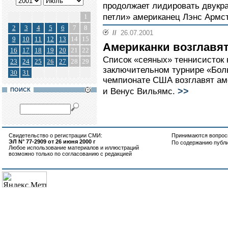
продолжает лидировать двукр
петли» американец Лэнс Армс
1
2
3
4
5
6
7
8
//
26.07.2001
9
10
11
12
13
14
15
Американки возглавят
16
17
18
19
20
21
22
Список «сеяных» теннисисток 
23
24
25
26
27
28
29
заключительном турнире «Бол
30
31
чемпионате США возглавят ам
>>
ПОИСК
и Венус Вильямс.
Свидетельство о регистрации СМИ:
Принимаются вопросы
ЭЛ N° 77-2909 от 26 июня 2000 г
По содержанию публ
Любое использование материалов и иллюстраций
возможно только по согласованию с редакцией