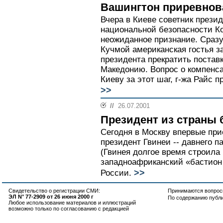
Вашингтон приревнов
Вчера в Киеве советник прези
национальной безопасности К
неожиданное признание. Сразу
Кучмой американская гостья з
президента прекратить поставк
Македонию. Вопрос о компенс
Киеву за этот шаг, г-жа Райс 
>>
//
26.07.2001
Президент из страны 
Сегодня в Москву впервые при
президент Гвинеи -- давнего п
(Гвинея долгое время строил
западноафриканский «бастион 
>>
России.
Свидетельство о регистрации СМИ:
Принимаются вопросы
ЭЛ N° 77-2909 от 26 июня 2000 г
По содержанию публ
Любое использование материалов и иллюстраций
возможно только по согласованию с редакцией