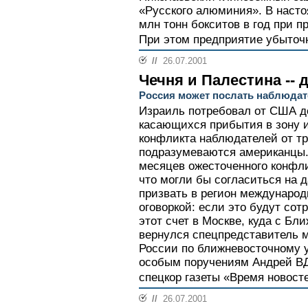
«Русского алюминия». В наст
млн тонн бокситов в год при п
При этом предприятие убыточн
//
26.07.2001
Чечня и Палестина --
Россия может послать наблюдат
Израиль потребовал от США д
касающихся прибытия в зону и
конфликта наблюдателей от тр
подразумеваются американцы.
месяцев ожесточенного конфли
что могли бы согласиться на 
призвать в регион международ
оговоркой: если это будут сот
этот счет в Москве, куда с Бли
вернулся спецпредставитель 
России по ближневосточному 
особым поручениям Андрей В
спецкор газеты «Время новос
//
26.07.2001