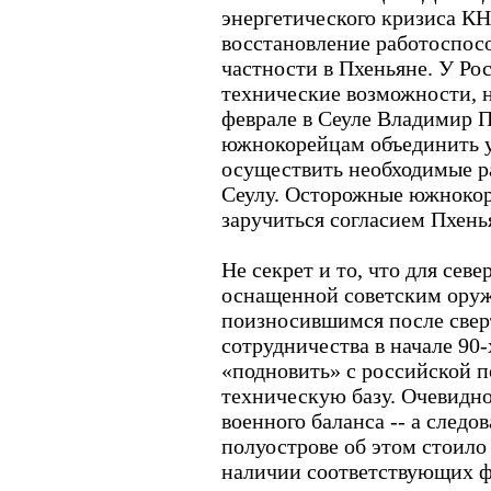
энергетического кризиса К
восстановление работоспос
частности в Пхеньяне. У Рос
технические возможности, н
феврале в Сеуле Владимир 
южнокорейцам объединить у
осуществить необходимые ра
Сеулу. Осторожные южнокор
заручиться согласием Пхень
Не секрет и то, что для сев
оснащенной советским оруж
поизносившимся после свер
сотрудничества в начале 90
«подновить» с российской 
техническую базу. Очевидно
военного баланса -- а следов
полуострове об этом стоило
наличии соответствующих 