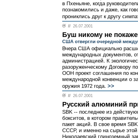
в Пхеньяне, когда руководител
познакомились и даже, как го
прониклись друг к другу симпа
//
26.07.2001
Буш никому не покаже
США отвергли очередной между
Вчера США официально расши
международных документов, о
администрацией. К экологичес
разоруженческому Договору п
ООН проект соглашения по ко
международной конвенции о за
>>
оружия 1972 года.
//
26.07.2001
Русский алюминий пр
SBK -- последнее из действу
бокситов, в котором правител
пакет акций. В свое время SB
СССР, и именно на сырье этой
Николаевский глиноземный зав