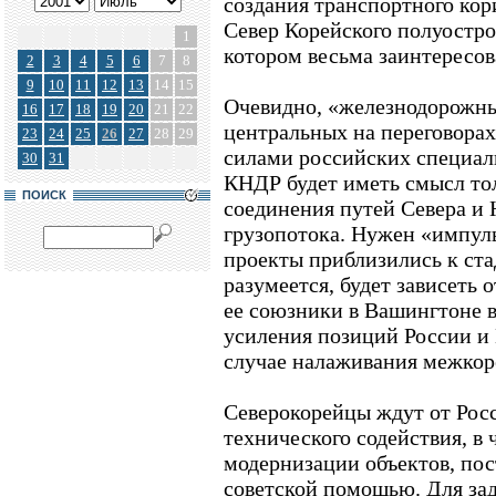
создания транспортного ко
Север Корейского полуостро
1
котором весьма заинтересов
2
3
4
5
6
7
8
9
10
11
12
13
14
15
Очевидно, «железнодорожны
16
17
18
19
20
21
22
центральных на переговорах
23
24
25
26
27
28
29
силами российских специал
30
31
КНДР будет иметь смысл тол
ПОИСК
соединения путей Севера и 
грузопотока. Нужен «импуль
проекты приблизились к ста
разумеется, будет зависеть
ее союзники в Вашингтоне в
усиления позиций России и 
случае налаживания межкоре
Северокорейцы ждут от Рос
технического содействия, в 
модернизации объектов, пос
советской помощью. Для за