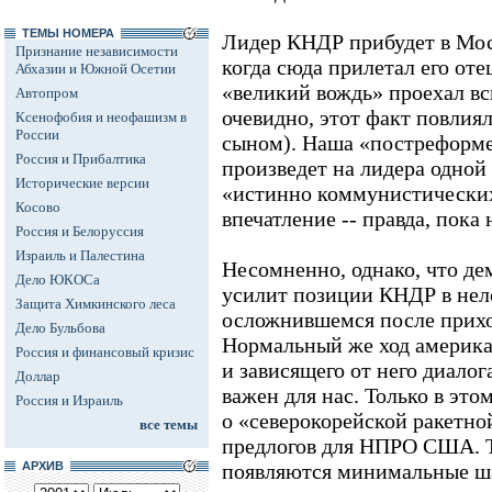
ТЕМЫ НОМЕРА
Лидер КНДР прибудет в Моск
Признание независимости
когда сюда прилетал его оте
Абхазии и Южной Осетии
«великий вождь» проехал вс
Автопром
очевидно, этот факт повлия
Ксенофобия и неофашизм в
России
сыном). Наша «постреформе
Россия и Прибалтика
произведет на лидера одной
Исторические версии
«истинно коммунистических
Косово
впечатление -- правда, пока 
Россия и Белоруссия
Израиль и Палестина
Несомненно, однако, что д
Дело ЮКОСа
усилит позиции КНДР в нел
Защита Химкинского леса
осложнившемся после прихо
Дело Бульбова
Нормальный же ход америка
Россия и финансовый кризис
и зависящего от него диало
Доллар
важен для нас. Только в это
Россия и Израиль
о «северокорейской ракетной
все темы
предлогов для НПРО США. Т
АРХИВ
появляются минимальные ш