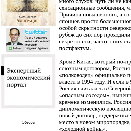
много слухов: чуть ли не к
сенсационные сообщения, что
Причина повышенного, а со
японцев просто болезненног
особой скрытности северок
рубеж до сих пор проходили
секретности, часто о них с
постфактум.
Кроме Китая, который по-п
союзным договором, Россия 
«полководец» официально п
власти в 1994 году. И если в
Россия считалась в Северной
«опасным соседом», нынешн
времена изменились. Росси
дипломатическую изоляцию,
новый договор, поддерживае
место в новом миропорядке
Обзоры
«холодной войны».