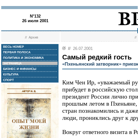
N°132
26 июля 2001
//
Архив
/
ВЕСЬ НОМЕР
//
26.07.2001
ПЕРВАЯ ПОЛОСА
Самый редкий гость
ПОЛИТИКА И ЭКОНОМИКА
«Пхеньянский затворник» приез
ЗАГРАНИЦА
БИЗНЕС И ФИНАНСЫ
КУЛЬТУРА
СПОРТ
Ким Чен Ир, «уважаемый ру
прибудет в российскую стол
президент России лично при
прошлым летом в Пхеньяне, 
стран познакомились и даже
люди, прониклись друг к др
Вокруг ответного визита в 