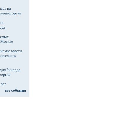
ась на
лнечногорске
ов
суд
аемых
в Москве
йские власти
оятельств
дил Ричарда
еоргия
алог
все события