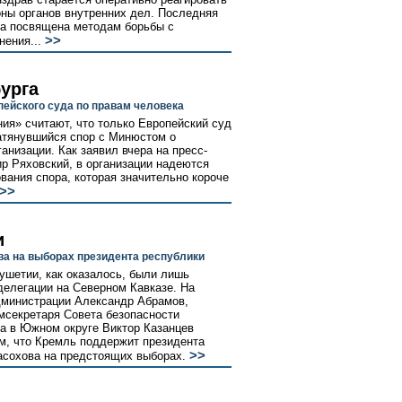
оны органов внутренних дел. Последняя
ыла посвящена методам борьбы с
>>
ения...
урга
ейского суда по правам человека
ия» считают, что только Европейский суд
атянувшийся спор с Минюстом о
анизации. Как заявил вчера на пресс-
р Ряховский, в организации надеются
вания спора, которая значительно короче
>>
и
а на выборах президента республики
ушетии, как оказалось, были лишь
делегации на Северном Кавказе. На
дминистрации Александр Абрамов,
мсекретаря Совета безопасности
а в Южном округе Виктор Казанцев
ом, что Кремль поддержит президента
>>
асохова на предстоящих выборах.