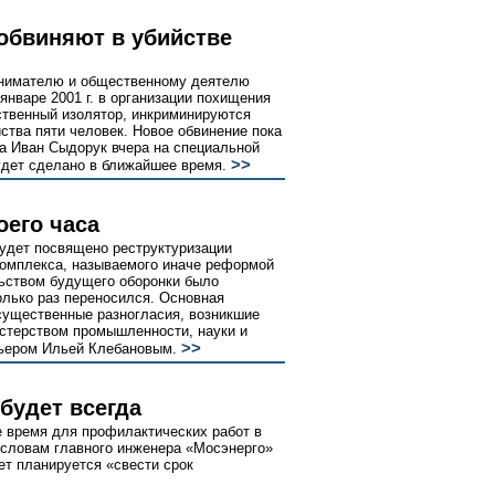
бвиняют в убийстве
инимателю и общественному деятелю
нваре 2001 г. в организации похищения
ственный изолятор, инкриминируются
йства пяти человек. Новое обвинение пока
да Иван Сыдорук вчера на специальной
>>
удет сделано в ближайшее время.
оего часа
удет посвящено реструктуризации
комплекса, называемого иначе реформой
ьством будущего оборонки было
олько раз переносился. Основная
 существенные разногласия, возникшие
стерством промышленности, науки и
>>
емьером Ильей Клебановым.
будет всегда
е время для профилактических работ в
о словам главного инженера «Мосэнерго»
ет планируется «свести срок