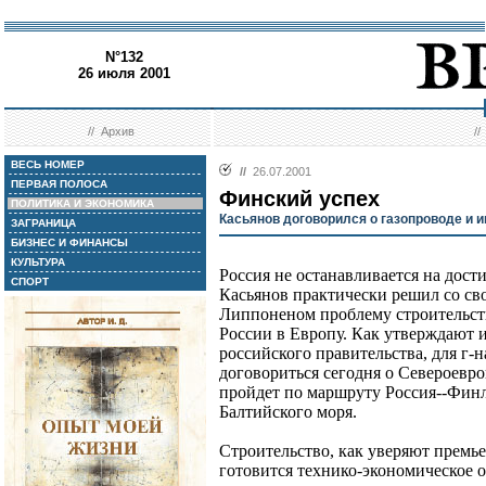
N°132
26 июля 2001
//
Архив
/
ВЕСЬ НОМЕР
//
26.07.2001
ПЕРВАЯ ПОЛОСА
Финский успех
ПОЛИТИКА И ЭКОНОМИКА
Касьянов договорился о газопроводе и 
ЗАГРАНИЦА
БИЗНЕС И ФИНАНСЫ
КУЛЬТУРА
Россия не останавливается на дос
СПОРТ
Касьянов практически решил со с
Липпоненом проблему строительств
России в Европу. Как утверждают 
российского правительства, для г-
договориться сегодня о Североевр
пройдет по маршруту Россия--Финл
Балтийского моря.
Строительство, как уверяют премьер
готовится технико-экономическое о