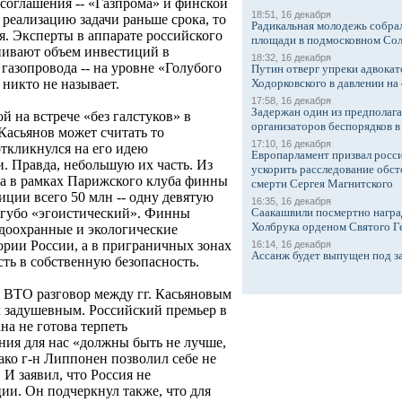
в соглашения -- «Газпрома» и финской
18:51, 16 декабря
 реализацию задачи раньше срока, то
Радикальная молодежь собрал
ся. Эксперты в аппарате российского
площади в подмосковном Со
нивают объем инвестиций в
18:32, 16 декабря
газопровода -- на уровне «Голубого
Путин отверг упреки адвокат
Ходорковского в давлении на 
никто не называет.
17:58, 16 декабря
Задержан один из предполаг
 на встрече «без галстуков» в
организаторов беспорядков 
Касьянов может считать то
17:10, 16 декабря
откликнулся на его идею
Европарламент призвал росси
. Правда, небольшую их часть. Из
ускорить расследование обст
га в рамках Парижского клуба финны
смерти Сергея Магнитского
ции всего 50 млн -- одну девятую
16:35, 16 декабря
Саакашвили посмертно награ
 сугубо «эгоистический». Финны
Холбрука орденом Святого Г
доохранные и экологические
ории России, а в приграничных зонах
16:14, 16 декабря
Ассанж будет выпущен под з
есть в собственную безопасность.
 ВТО разговор между гг. Касьяновым
 задушевным. Российский премьер в
ана не готова терпеть
ия для нас «должны быть не лучше,
нако г-н Липпонен позволил себе не
 И заявил, что Россия не
ии. Он подчеркнул также, что для