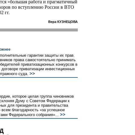
тся «большая работа и прагматичный
воров по вступлению России в ВТО
2 гг.
Вера КУЗНЕЦОВА
ложнее
ополнительные гарантии защиты их прав.
вников права самостоятельно принимать
бедителей приватизационных конкурсов в
 договоре приватизации инвестиционных
>>
итражного суда.
рдие, которое целая группа чиновников
 склоняя Думу с Советом Федерации к
ных для президента и правительства
о всем благодарность «за успешное
>>
ами Федерального собрания»...
ВД