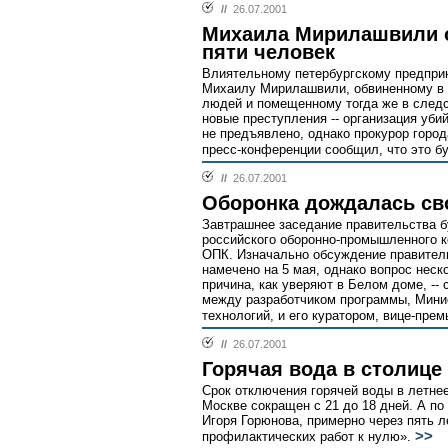
//
26.07.2001
Михаила Мирилашвили о
пяти человек
Влиятельному петербургскому предпр
Михаилу Мирилашвили, обвиненному в я
людей и помещенному тогда же в след
новые преступления -- организация уби
не предъявлено, однако прокурор горо
пресс-конференции сообщил, что это б
//
26.07.2001
Оборонка дождалась св
Завтрашнее заседание правительства б
российского оборонно-промышленного 
ОПК. Изначально обсуждение правител
намечено на 5 мая, однако вопрос неск
причина, как уверяют в Белом доме, --
между разработчиком программы, Мини
технологий, и его куратором, вице-пр
//
26.07.2001
Горячая вода в столице 
Срок отключения горячей воды в летне
Москве сокращен с 21 до 18 дней. А п
Игоря Горюнова, примерно через пять л
>>
профилактических работ к нулю».