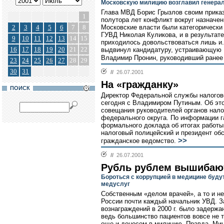
Московскую милицию возглавил генера
Глава МВД Борис Грызлов своим прика
1
полутора лет конфликт вокруг назначе
2
3
4
5
6
7
8
Московские власти были категорически
ГУВД Николая Куликова, и в результате
9
10
11
12
13
14
15
приходилось довольствоваться лишь и.
16
17
18
19
20
21
22
выдвинул кандидатуру, устраивающую 
Владимир Пронин, руководивший ранее
23
24
25
26
27
28
29
30
31
//
26.07.2001
На «гражданку»
ПОИСК
Директор Федеральной службы налогов
сегодня с Владимиром Путиным. Об эт
совещания руководителей органов нало
федерального округа. По информации г
формального доклада об итогах работ
налоговый полицейский и президент о
>>
гражданское ведомство.
//
26.07.2001
Рубль рублем вышибаю
Бороться с коррупцией в медицине буд
медуслуг
Собственным «делом врачей», а то и не
России почти каждый начальник УВД. З
вознаграждений в 2000 г. было задержа
ведь большинство пациентов вовсе не т
еще и доносом в милицию. Правда, Мин