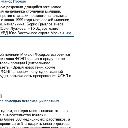
л-майор Пронин
зом разрешил длящийся уже более
ния начальника столичной милиции.
 против отставки прежнего начальника
 с конца 1999 года московской милиции
о. начальника. Борис Грызлов вчера
Юрия Лужкова, -- ГУВД возглавил
>>
 УВД Юго-Восточного округа Москвы.
ой полиции Михаил Фрадков встретится
ом глава ФСНП заявил в среду после
говой полиции Центрального
азеты «Время новостей», кроме
ы ФСНП в первом полугодии главный
бсудят возможность превращения ФСНП в
т
ут с помощью легализации платных
 одним, сегодня может похвастаться в
а вымогательство взяток и
но более 500 медицинских работников, а
оропится отблагодарить своего доктора
здрав старается оперативно реагировать