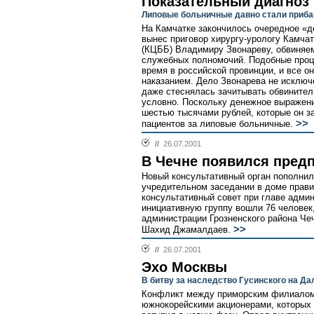
Показательный диагноз
Липовые больничные давно стали приба
На Камчатке закончилось очередное «де
вынес приговор хирургу-урологу Камча
(КЦББ) Владимиру Звонареву, обвиняе
служебных полномочий. Подобные проц
время в российской провинции, и все о
наказанием. Дело Звонарева не исключе
даже стеснялась зачитывать обвинитель
условно. Поскольку денежное выражени
шестью тысячами рублей, которые он з
>>
пациентов за липовые больничные.
//
26.07.2001
В Чечне появился пред
Новый консультативный орган пополнил
учредительном заседании в доме прави
консультативный совет при главе адми
инициативную группу вошли 76 человек
администрации Грозненского района Че
>>
Шахид Джамалдаев.
//
26.07.2001
Эхо Москвы
В битву за наследство Гусинского на Д
Конфликт между приморским филиалом
южнокорейскими акционерами, которых