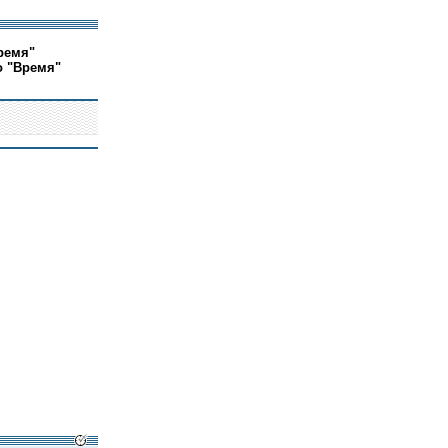
ремя"
о "Время"