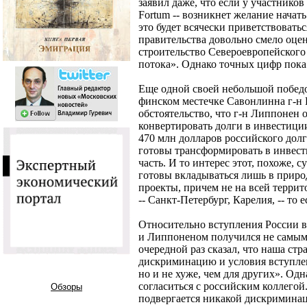
заявил даже, что если у участнико
Fortum -- возникнет желание начать
это будет всячески приветствовать
правительства довольно смело оце
строительство Североевропейского 
потока». Однако точных цифр пока 
Еще одной своей небольшой победой
финском местечке Савонлинна г-н 
обстоятельство, что г-н Липпонен 
конвертировать долги в инвестиции
470 млн долларов российского дол
готовы трансформировать в инвести
часть. И то интерес этот, похоже,
готовы вкладываться лишь в приро
проекты, причем не на всей террит
-- Санкт-Петербург, Карелия, -- то 
Относительно вступления России в
и Липпоненом получился не самым
очередной раз сказал, что наша стр
дискриминацию и условия вступлен
но и не хуже, чем для других». Од
согласиться с российским коллегой.
Обзоры
подвергается никакой дискриминац