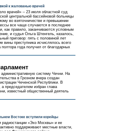
вкой к жалованью врачей
ло врачей» -- 23 июля областной суд
тской центральной бассейновой больницы
мому во взяточничестве и превышении
ессы все чаще случаются в последнее
ни, как правило, заканчиваются условным
ние, и судья Ольга Штенгель, казалось,
ный приговор: пять с половиной лет
е вины преступника исчислялось всего
а полтора года получил от благодарных
парламент
 административную систему Чечни. На
тельства в Грозном вчера создан
нистрации Чеченской Республики. В
, а председателем избран глава
чни, известный общественный деятель
альнем Востоке вступили корейцы
 радиостанции «Эхо Москвы» и ее
 активно поддерживают местные власти,