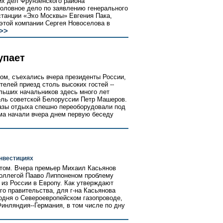
их дел Фрунзенского района
головное дело по заявлению генерального
танции «Эхо Москвы» Евгения Пака,
 этой компании Сергея Новоселова в
>>
упает
ом, съехались вчера президенты России,
елей приезд столь высоких гостей --
льших начальников здесь много лет
ель советской Белоруссии Петр Машеров.
зы отдыха спешно переоборудовали под
учма начали вчера днем первую беседу
инвестициях
утом. Вчера премьер Михаил Касьянов
коллегой Пааво Липпоненом проблему
 из России в Европу. Как утверждают
го правительства, для г-на Касьянова
одня о Североевропейском газопроводе,
инляндия--Германия, в том числе по дну