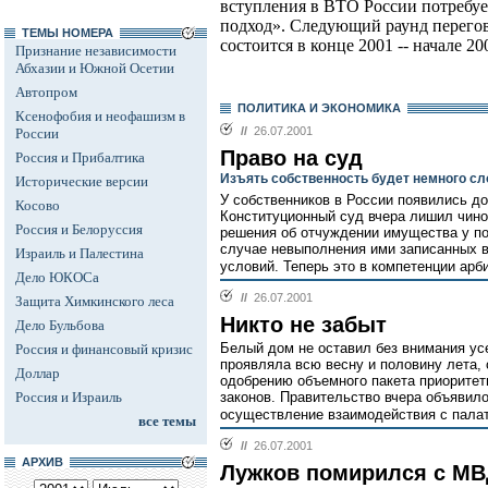
вступления в ВТО России потребуе
подход». Следующий раунд перего
ТЕМЫ НОМЕРА
состоится в конце 2001 -- начале 200
Признание независимости
Абхазии и Южной Осетии
Автопром
ПОЛИТИКА И ЭКОНОМИКА
Ксенофобия и неофашизм в
//
26.07.2001
России
Право на суд
Россия и Прибалтика
Изъять собственность будет немного с
Исторические версии
У собственников в России появились д
Косово
Конституционный суд вчера лишил чино
Россия и Белоруссия
решения об отчуждении имущества у по
случае невыполнения ими записанных в
Израиль и Палестина
условий. Теперь это в компетенции арб
Дело ЮКОСа
//
26.07.2001
Защита Химкинского леса
Никто не забыт
Дело Бульбова
Белый дом не оставил без внимания усе
Россия и финансовый кризис
проявляла всю весну и половину лета,
Доллар
одобрению объемного пакета приоритет
Россия и Израиль
законов. Правительство вчера объявил
осуществление взаимодействия с палат
все темы
//
26.07.2001
АРХИВ
Лужков помирился с М