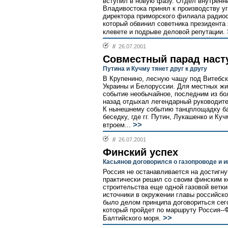
вступил в новую фазу. Отдел внутренн
Владивостока принял к производству у
директора приморского филиала радиос
который обвинил советника президента
клевете и подрыве деловой репутации.
//
26.07.2001
Совместный парад наст
Путина и Кучму тянет друг к другу
В Крупенино, лесную чащу под Витебск
Украины и Белоруссии. Для местных жит
событие необычайное, последним из бо
назад отдыхал легендарный руководит
К нынешнему событию танцплощадку ба
беседку, где гг. Путин, Лукашенко и К
>>
втроем...
//
26.07.2001
Финский успех
Касьянов договорился о газопроводе и 
Россия не останавливается на достигн
практически решил со своим финским 
строительства еще одной газовой ветки
источники в окружении главы российско
было делом принципа договориться сег
который пройдет по маршруту Россия--Ф
>>
Балтийского моря.