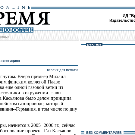
ИД "В
Издательств
/
поиск
инвестициях
версия для печати
тигнутом. Вчера премьер Михаил
воим финским коллегой Пааво
а еще одной газовой ветки из
источники в окружении главы
на Касьянова было делом принципа
опейском газопроводе, который
яндия--Германия, в том числе по дну
ы, начнется в 2005--2006 гг., сейчас
боснование проекта. Г-н Касьянов
БЕЗ КОМMЕНТАРИЕВ