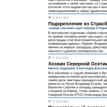
на внимание к своей «вотчине» со стор
коллегия этого ведомства как раз и б
правонарушениями в сфере здравоохран
//
26.07.2001
Подкрепление из Страсб
«Армия спасения» ждет помощи от Европ
В московском отделении «Армии спасен
по правам человека может рассудить з
регистрации этой благотворительной орг
конференции адвокат «Армии» Владими
именно на мирную процедуру урегулиро
обычного судебного разбирательства...
//
26.07.2001
Хозяин Северной Осети
Кремль поддержит Александра Дзасохов
Все разговоры о судьбе беженцев в Инг
прикрытием истинной цели московской 
самом деле замглавы президентской а
министр по Чечне Владимир Елагин, за
Валентин Соболев и полпред президент
съездили на Кавказ, чтобы заявить о т
Северной Осетии (РСО) Александра Дз
//
26.07.2001