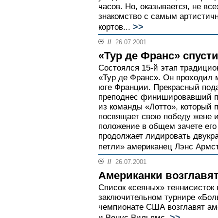
часов. Но, оказывается, не вс
знакомство с самым артистич
>>
кортов...
//
26.07.2001
«Тур де Франс» спусти
Состоялся 15-й этап традицио
«Тур де Франс». Он проходил 
юге Франции. Прекрасный пода
преподнес финишировавший п
из команды «Лотто», который 
посвящает свою победу жене и
положение в общем зачете его
продолжает лидировать двукр
петли» американец Лэнс Армст
//
26.07.2001
Американки возглавят
Список «сеяных» теннисисток 
заключительном турнире «Бол
чемпионате США возглавят ам
>>
и Венус Вильямс.