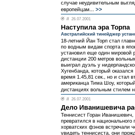
случае неудивительным выгля
>>
европейцам...
//
26.07.2001
Наступила эра Торпа
Австралийский тинейджер устан
18-летний Йан Торп стал глав
по водным видам спорта в япо
установил еще один мировой ре
дистанции 200 метров вольным
выиграл дуэль у нидерландско
Хугенбанда, который оказался
время 1.45,81 сек., но и стал
американца Тима Шоу, который
дистанциях вольным стилем н
//
26.07.2001
Дело Иванишевича ра
Теннисист Горан Иванишевич,
превратился в национального 
хорватских фэнов встречали ч
увидеть теннисиста, они прожд