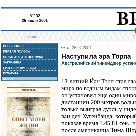
N°132
26 июля 2001
//
Архив
/
ВЕСЬ НОМЕР
//
26.07.2001
ПЕРВАЯ ПОЛОСА
Наступила эра Торпа
ПОЛИТИКА И ЭКОНОМИКА
Австралийский тинейджер устан
ЗАГРАНИЦА
БИЗНЕС И ФИНАНСЫ
КУЛЬТУРА
СПОРТ
18-летний Йан Торп стал гл
мира по водным видам спорт
он установил еще один миров
дистанции 200 метров вольн
только выиграл дуэль у нид
ван ден Хугенбанда, которы
показав время 1.45,81 сек.,
после американца Тима Шоу,