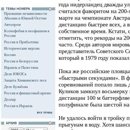
года нидерландец дважды у
ТЕМЫ НОМЕРА
считался фаворитом на 200-м
Признание независимости
марте на чемпионате Австр
Абхазии и Южной Осетии
дистанцию быстрее всех, а 
Автопром
собственное время. Кстати,
Ксенофобия и неофашизм в
России
отметить, что рекорды на 2
Россия и Прибалтика
часто. Среди авторов миро
Исторические версии
представитель Советского С
Косово
который в 1979 году показал 
Россия и Белоруссия
Израиль и Палестина
Пока же российские пловцы 
Дело ЮКОСа
«быстрыми секундами». В ф
Защита Химкинского леса
соревнований попало лишь 
Дело Бульбова
Куликов замкнул восьмерку
Россия и финансовый кризис
дистанции 100 м баттерфляе
Доллар
полуфинале была шестой на 
Россия и Израиль
все темы
Не удалось войти в тройку 
АРХИВ
прыгунам в воду. Хотя шансы