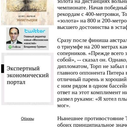
золота на дистанциях вольн
чемпионате. Начав победны
рекордам с 400-метровки, Т
«золота» на 800 и 200-метро
высшего достоинства в эстаф
Сразу после финиша австрал
о триумфе на 200 метрах как
соперников. «Прежде всего 
собой», -- сказал он. Однако
дипломатом, Торп не забыл 
главного оппонента Питера 
отличный парень и хороший 
с ним рядом в одном бассейн
ответ на этот комплимент н
развел руками: «Я хотел плы
мог».
Нынешнее противостояние Т
Обзоры
обоих принципиальное знач