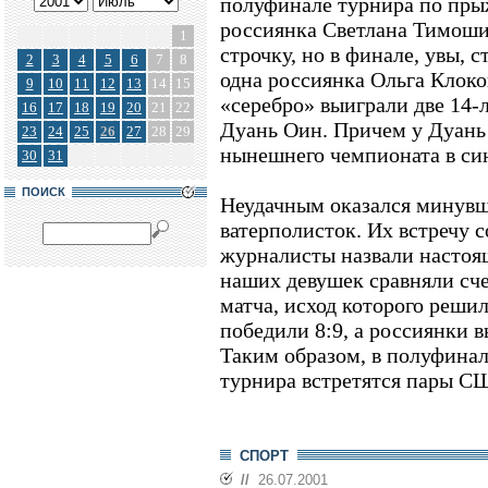
полуфинале турнира по пры
россиянка Светлана Тимоши
1
строчку, но в финале, увы, 
2
3
4
5
6
7
8
одна россиянка Ольга Клоков
9
10
11
12
13
14
15
«серебро» выиграли две 14
16
17
18
19
20
21
22
Дуань Оин. Причем у Дуань
23
24
25
26
27
28
29
нынешнего чемпионата в си
30
31
ПОИСК
Неудачным оказался минувш
ватерполисток. Их встречу 
журналисты назвали настоя
наших девушек сравняли сче
матча, исход которого реши
победили 8:9, а россиянки 
Таким образом, в полуфинал
турнира встретятся пары С
СПОРТ
//
26.07.2001