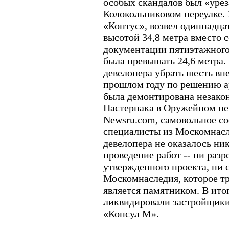
особых скандалов был «уре
Колокольниковом переулке.
«Контус», возвел одиннадц
высотой 34,8 метра вместо 
документации пятиэтажного,
была превышать 24,6 метра.
девелопера убрать шесть вн
прошлом году по решению а
была демонтирована незако
Пастернака в Оружейном пе
Newsru.com, самовольное с
специалисты из Москомнасле
девелопера не оказалось ни
проведение работ -- ни разр
утвержденного проекта, ни 
Москомнаследия, которое тр
является памятником. В итог
ликвидировали застройщики
«Консул М».