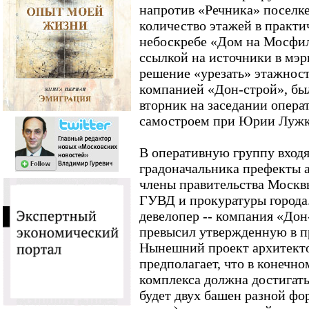
напротив «Речника» поселке
количество этажей в практи
небоскребе «Дом на Мосфил
ссылкой на источники в мэ
решение «урезать» этажност
компанией «Дон-строй», бы
вторник на заседании опера
самостроем при Юрии Лужк
В оперативную группу вход
градоначальника префекты 
члены правительства Москвы
ГУВД и прокуратуры города
девелопер -- компания «Дон
превысил утвержденную в п
Нынешний проект архитекто
предполагает, что в конечн
комплекса должна достигать 
будет двух башен разной фо