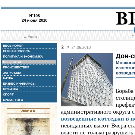
N°108
24 июня 2010
//
Архив
/
ВЕСЬ НОМЕР
//
24.06.2010
ПЕРВАЯ ПОЛОСА
Дон-с
ПОЛИТИКА И ЭКОНОМИКА
Московс
ОБЩЕСТВО
известн
ПРОИСШЕСТВИЯ
возведе
ЗАГРАНИЦА
НАУКА
БИЗНЕС И ФИНАНСЫ
КУЛЬТУРА
Борьба
СПОРТ
столиц
КРОМЕ ТОГО
префек
административного округа
с
возведенные коттеджи в п
невиданных высот. Вчера ст
власти не только разрушить