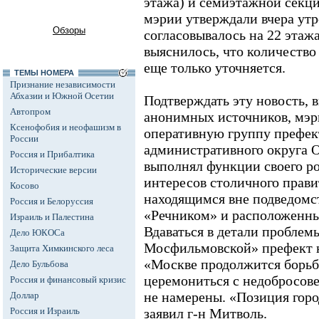
этажа) и семиэтажной секц
мэрии утверждали вчера утр
Обзоры
согласовывалось на 22 этаж
выяснилось, что количеств
еще только уточняется.
ТЕМЫ НОМЕРА
Признание независимости
Абхазии и Южной Осетии
Подтверждать эту новость,
Автопром
анонимных источников, мэри
Ксенофобия и неофашизм в
оперативную группу префек
России
административного округа О
Россия и Прибалтика
выполнял функции своего ро
Исторические версии
интересов столичного прави
Косово
находящимся вне подведомс
Россия и Белоруссия
«Речником» и расположенны
Израиль и Палестина
Вдаваться в детали проблем
Дело ЮКОСа
Мосфильмовской» префект не
Защита Химкинского леса
«Москве продолжится борьб
Дело Бульбова
церемониться с недобросов
Россия и финансовый кризис
не намерены. «Позиция город
Доллар
Россия и Израиль
заявил г-н Митволь.