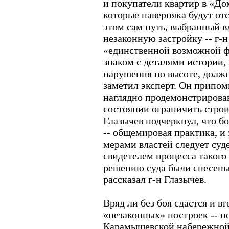
и покупатели квартир в «Д
которые наверняка будут отс
этом сам путь, выбранный вл
незаконную застройку -- г-н
«единственной возможной ф
знаком с деталями истории,
нарушения по высоте, должн
заметил эксперт. Он припом
наглядно продемонстрирова
состоянии ограничить строи
Глазычев подчеркнул, что б
-- общемировая практика, и
мерами властей следует суд
свидетелем процесса такого
решению суда были снесены 
рассказал г-н Глазычев.
Вряд ли без боя сдастся и в
«незаконных» построек -- п
Карамышевской набережной