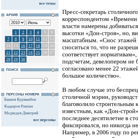
все темы
Пресс-секретарь столичного
АРХИВ
корреспондентом «Времени 
власти намерены добиватьс
высотки «Дон-строя», но, ви
1
2
3
4
5
6
7
8
9
10
11
12
13
масштабным. «Снос этажей б
14
15
16
17
18
19
20
сноситься то, что не разреше
21
22
23
24
25
26
27
соответствует нормативам», -
28
29
30
подсчетам, девелопером не
согласовано менее 22 этажей
ПОИСК
большое количество».
В любом случае это беспре
ПЕРСОНЫ НОМЕРА
столичной мэрии, руководст
Бакиев Курманбек
благоволило строительным 
Кадыров Рамзан
известным, как «Дон-строй
Медведев Дмитрий
последнее десятилетие в ст
все персоны
фиксировался, но никогда н
Например, в 2006 году по р