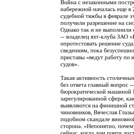
Война с незаконными пост
набережной началась еще в 
судебной тяжбы в феврале э
получили разрешение на сно
Однако так и не выполнили е
-- владелец яхт-клуба ЗАО 
опротестовать решение суда,
сведениям, пока безуспешно
приставы «ведут работу по
судов».
Такая активность столичных
без ответа главный вопрос -
бюрократической машиной М
зарегулированной сфере, ка
выявляются на финишной ст
чиновников, Вячеслав Глазыч
подобном скандале виновно
сторона. «Непонятно, почем
сейчас, когда дом почти дос