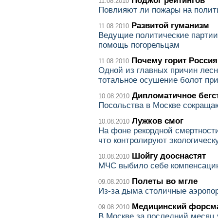
Поджог рейтингов
11.08.2010
Повлияют ли пожары на полит
Развитой гуманизм
11.08.2010
Ведущие политические партии
помощь погорельцам
Почему горит Россия
11.08.2010
Одной из главных причин лесн
тотальное осушение болот при
Дипломатичное бегс
10.08.2010
Посольства в Москве сокраща
Лужков смог
10.08.2010
На фоне рекордной смертности
что контролируют экологическ
Шойгу дооснастят
10.08.2010
МЧС выбило себе компенсаци
Полеты во мгле
09.08.2010
Из-за дыма столичные аэропо
Медицинский форсм
09.08.2010
В Москве за последний месяц