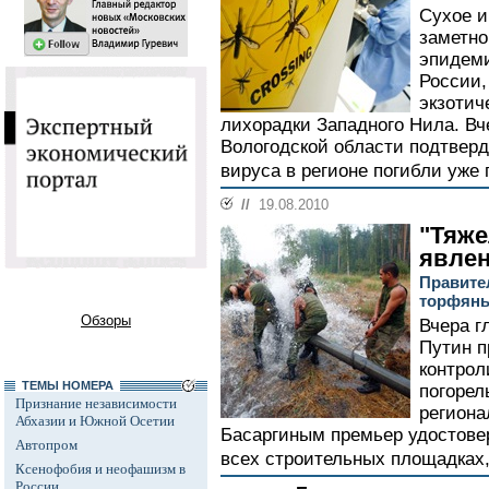
Сухое и
заметно
эпидеми
России,
экзотич
лихорадки Западного Нила. В
Вологодской области подтверд
вируса в регионе погибли уже п
//
19.08.2010
"Тяж
явле
Правите
торфяны
Обзоры
Вчера г
Путин п
контрол
ТЕМЫ НОМЕРА
погорел
Признание независимости
региона
Абхазии и Южной Осетии
Басаргиным премьер удостовер
Автопром
всех строительных площадках,
Ксенофобия и неофашизм в
России