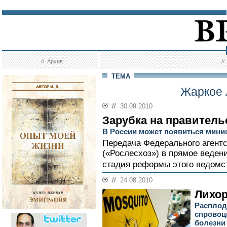
//
Архив
/
ТЕМА
Жаркое 
//
30.09.2010
Зарубка на правитель
В России может появиться мини
Передача Федерального агентс
(«Рослесхоз») в прямое веден
стадия реформы этого ведомст
//
24.08.2010
Лихор
Расплод
спровоц
болезни