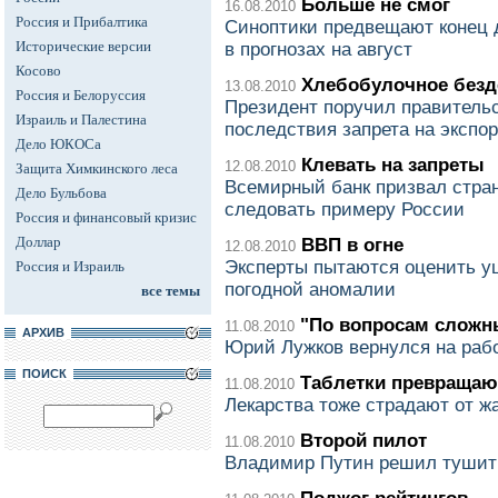
Больше не смог
16.08.2010
Россия и Прибалтика
Синоптики предвещают конец 
Исторические версии
в прогнозах на август
Косово
Хлебобулочное безд
13.08.2010
Россия и Белоруссия
Президент поручил правитель
Израиль и Палестина
последствия запрета на экспор
Дело ЮКОСа
Клевать на запреты
12.08.2010
Защита Химкинского леса
Всемирный банк призвал стран
Дело Бульбова
следовать примеру России
Россия и финансовый кризис
Доллар
ВВП в огне
12.08.2010
Эксперты пытаются оценить у
Россия и Израиль
погодной аномалии
все темы
"По вопросам сложн
11.08.2010
АРХИВ
Юрий Лужков вернулся на раб
ПОИСК
Таблетки превращают
11.08.2010
Лекарства тоже страдают от ж
Второй пилот
11.08.2010
Владимир Путин решил тушит