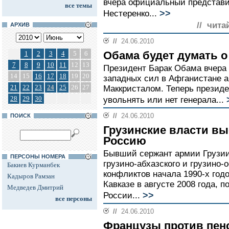
вчера официальный представи
все темы
>>
Нестеренко...
// чита
АРХИВ
//
24.06.2010
Обама будет думать о
1
2
3
4
5
6
7
8
9
10
11
12
13
Президент Барак Обама вчера
14
15
16
17
18
19
20
западных сил в Афганистане 
21
22
23
24
25
26
27
Маккристалом. Теперь президе
28
29
30
увольнять или нет генерала...
//
24.06.2010
ПОИСК
Грузинские власти вы
Россию
Бывший сержант армии Грузии
ПЕРСОНЫ НОМЕРА
грузино-абхазского и грузино-
Бакиев Курманбек
конфликтов начала 1990-х год
Кадыров Рамзан
Кавказе в августе 2008 года, 
Медведев Дмитрий
>>
России...
все персоны
//
24.06.2010
Французы против пе