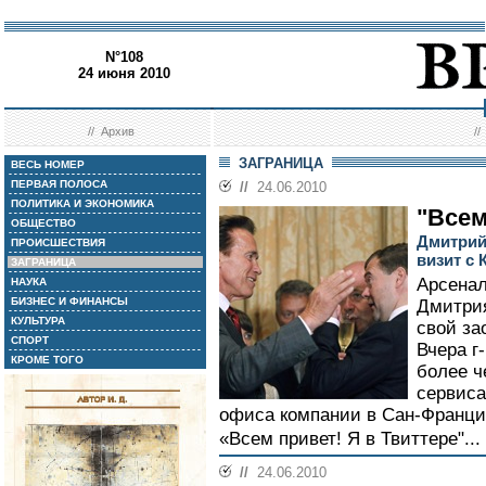
N°108
24 июня 2010
//
Архив
/
ЗАГРАНИЦА
ВЕСЬ НОМЕР
ПЕРВАЯ ПОЛОСА
//
24.06.2010
ПОЛИТИКА И ЭКОНОМИКА
"Всем
ОБЩЕСТВО
Дмитрий
ПРОИСШЕСТВИЯ
визит с
ЗАГРАНИЦА
Арсенал
НАУКА
БИЗНЕС И ФИНАНСЫ
Дмитри
КУЛЬТУРА
свой за
СПОРТ
Вчера г
КРОМЕ ТОГО
более ч
сервиса
офиса компании в Сан-Франци
«Всем привет! Я в Твиттере"...
//
24.06.2010