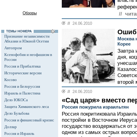
власть 
референ
Обзоры
// чита
//
24.06.2010
Ошиб
ТЕМЫ НОМЕРА
Признание независимости
Москва 
Абхазии и Южной Осетии
Корее
Автопром
Завтра 
Ксенофобия и неофашизм в
дня, ко
России
унесшая
Россия и Прибалтика
Казалос
Исторические версии
Советск
Косово
второй 
Россия и Белоруссия
//
24.06.2010
Израиль и Палестина
«Сад царя» вместо пе
Дело ЮКОСа
Защита Химкинского леса
Россия пожурила израильтян
Дело Бульбова
Россия покритиковала Израиль
постройки в Восточном Иеруса
Россия и финансовый кризис
государство воздержаться от э
Доллар
одном из самых острых вопрос
Россия и Израиль