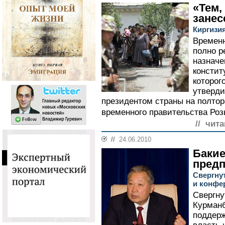
«Тем,
занес
Киргизи
Временн
полно р
назначе
констит
которог
утверди
президентом страны на полтор
временного правительства Роз
// чита
//
24.06.2010
Бакие
пред
Свергну
и конфе
Свергну
Курманб
поддерж