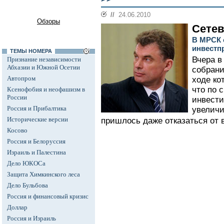
//
24.06.2010
Обзоры
Сетев
В МРСК 
инвестп
ТЕМЫ НОМЕРА
Вчера в
Признание независимости
Абхазии и Южной Осетии
собрани
Автопром
ходе ко
что по 
Ксенофобия и неофашизм в
России
инвести
Россия и Прибалтика
увеличи
Исторические версии
пришлось даже отказаться от 
Косово
Россия и Белоруссия
Израиль и Палестина
Дело ЮКОСа
Защита Химкинского леса
Дело Бульбова
Россия и финансовый кризис
Доллар
Россия и Израиль