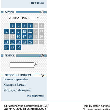
все темы
АРХИВ
1
2
3
4
5
6
7
8
9
10
11
12
13
14
15
16
17
18
19
20
21
22
23
24
25
26
27
28
29
30
ПОИСК
ПЕРСОНЫ НОМЕРА
Бакиев Курманбек
Кадыров Рамзан
Медведев Дмитрий
все персоны
Свидетельство о регистрации СМИ:
Принимаются вопросы
ЭЛ N° 77-2909 от 26 июня 2000 г
По содержанию публ