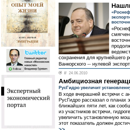
Нашл
«Роснеф
экспорт
восточн
«Роснеф
смягчен
восточн
продолж
ведомст
сохранения для крупнейшего р
Ванкорского -- нулевой экспор
//
24.06.2010
Амбициозная генерац
РусГидро увеличит установленну
В ходе вчерашней встречи с 
РусГидро рассказал о планах 
ближайших пяти лет, как сооб
из участников встречи, гидрог
увеличить установленную мощно
этот показатель должен достич
>>