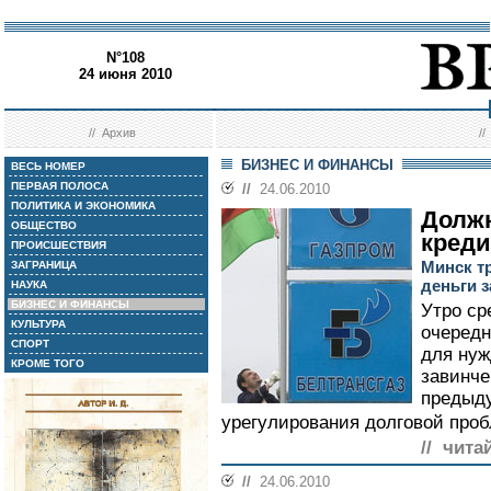
N°108
24 июня 2010
//
Архив
/
БИЗНЕС И ФИНАНСЫ
ВЕСЬ НОМЕР
ПЕРВАЯ ПОЛОСА
//
24.06.2010
ПОЛИТИКА И ЭКОНОМИКА
Должн
ОБЩЕСТВО
кред
ПРОИСШЕСТВИЯ
Минск т
ЗАГРАНИЦА
деньги з
НАУКА
БИЗНЕС И ФИНАНСЫ
Утро ср
КУЛЬТУРА
очередн
СПОРТ
для нуж
КРОМЕ ТОГО
завинче
предыду
урегулирования долговой проб
// чита
//
24.06.2010