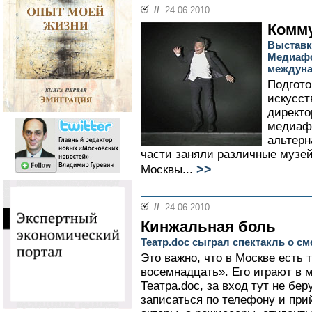
//
24.06.2010
Комм
Выставк
Медиафо
междуна
Подгото
искусст
директ
медиафо
альтерн
части заняли различные музе
>>
Москвы...
//
24.06.2010
Кинжальная боль
Театр.doc сыграл спектакль о см
Это важно, что в Москве есть т
восемнадцать». Его играют в 
Театра.doc, за вход тут не бер
записаться по телефону и при