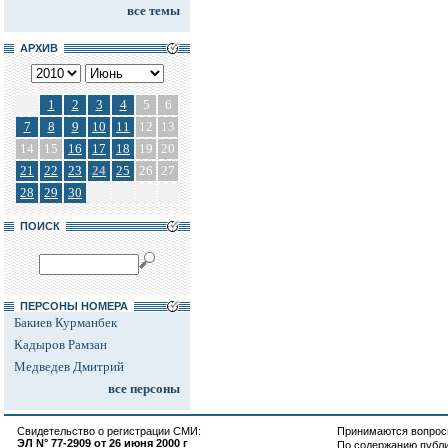
все темы
АРХИВ
1
2
3
4
5
6
7
8
9
10
11
12
13
14
15
16
17
18
19
20
21
22
23
24
25
26
27
28
29
30
ПОИСК
ПЕРСОНЫ НОМЕРА
Бакиев Курманбек
Кадыров Рамзан
Медведев Дмитрий
все персоны
Свидетельство о регистрации СМИ:
Принимаются вопросы
ЭЛ N° 77-2909 от 26 июня 2000 г
По содержанию публ