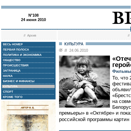
N°108
24 июня 2010
//
Архив
/
КУЛЬТУРА
ВЕСЬ НОМЕР
ПЕРВАЯ ПОЛОСА
//
24.06.2010
ПОЛИТИКА И ЭКОНОМИКА
«Отеч
ОБЩЕСТВО
герой
ПРОИСШЕСТВИЯ
Фильмы 
ЗАГРАНИЦА
НАУКА
То, что
БИЗНЕС И ФИНАНСЫ
фестива
КУЛЬТУРА
объявил
СПОРТ
«Брестс
КРОМЕ ТОГО
на совм
Белорус
премьеры» в «Октябре» и пока
российской программы картин 