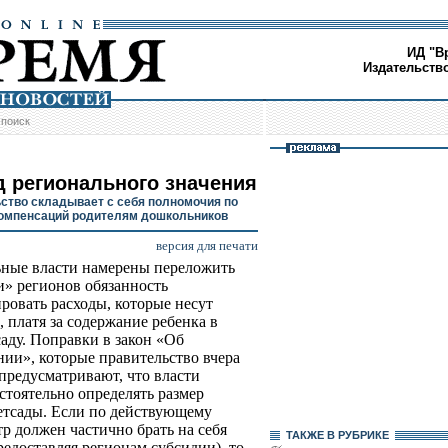
ИД "В
Издательств
/
поиск
д регионального значения
ство складывает с себя полномочия по
омпенсаций родителям дошкольников
версия для печати
ные власти намерены переложить
и» регионов обязанность
ровать расходы, которые несут
, платя за содержание ребенка в
саду. Поправки в закон «Об
нии», которые правительство вчера
 предусматривают, что власти
тоятельно определять размер
етсады. Если по действующему
р должен частично брать на себя
ТАКЖЕ В РУБРИКЕ
едоставляя регионам субсидии), то