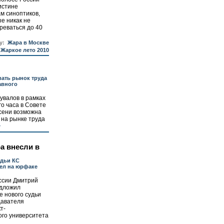
истине
ам синоптиков,
ые никак не
реваться до 40
у:
Жара в Москве
Жаркое лето 2010
вать рынок труда
авного
увалов в рамках
о часа в Совете
осени возможна
на рынке труда
>
а внесли в
удьи КС
ел на юрфаке
ссии Дмитрий
дложил
е нового судьи
давателя
т-
ого университета