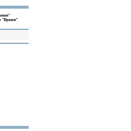
ремя"
о "Время"