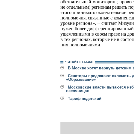
обстоятельный мониторинг, провест
не отдельным) регионам решить пор
этого принимать окончательное реш
полномочия, связанные с компенса
уровне региона», -- считает Мизул
нужен более дифференцированный п
ущемленными в своем праве на до
в тех регионах, которые не в сост
них полномочиями.
ЧИТАЙТЕ ТАКЖЕ
В Москве хотят вернуть детским
Сенаторы предлагают включить 
«Образование»
Московские власти пытаются изба
песочницах
Тариф недетский