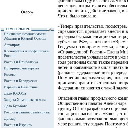
финансовом году выяснится, что в
денег для покрытия всех обязатель
приостановить действие закона, в 
Обзоры
Что и было сделано.
«Теперь правительство, посмотрев,
ТЕМЫ НОМЕРА
справляются, предлагает внести в з
Признание независимости
передала бы компенсацию части ро
Абхазии и Южной Осетии
субъектов РФ», -- пояснила «Време
Автопром
Госдумы по вопросам семьи, женщин
Ксенофобия и неофашизм в
«Справедливой России» Елена Миз
России
правительства укладывается в уже 
Россия и Прибалтика
года регионам были также передан
детей и обязанность выплачивать 
Исторические версии
(раньше федеральный центр передав
Косово
По мнению парламентария, пока сл
Россия и Белоруссия
принятия правительственных попра
Израиль и Палестина
Федерации справятся с такой задаче
Дело ЮКОСа
Опасения главы профильного комит
Защита Химкинского леса
Общественной палаты Александра 
Дело Бульбова
группу ОП по разработке социальн
Россия и финансовый кризис
соцзащиты населения. «Боюсь, что
Доллар
финансовыми возможностями, дост
мере решить эту задачу. Поэтому я 
Россия и Израиль