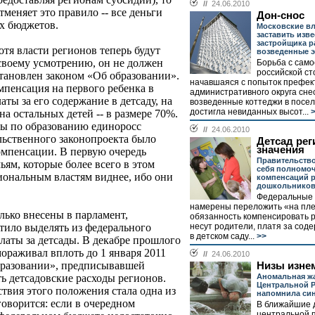
//
24.06.2010
меняет это правило -- все деньги
Дон-снос
х бюджетов.
Московские в
заставить изв
застройщика р
отя власти регионов теперь будут
возведенные 
своему усмотрению, он не должен
Борьба с само
российской ст
становлен законом «Об образовании».
начавшаяся с попыток префек
мпенсация на первого ребенка в
административного округа сне
аты за его содержание в детсаду, на
возведенные коттеджи в посел
достигла невиданных высот...
>
на остальных детей -- в размере 70%.
мы по образованию единоросс
//
24.06.2010
ьственного законопроекта было
Детсад рег
значения
омпенсации. В первую очередь
Правительство
ям, которые более всего в этом
себя полномоч
гиональным властям виднее, ибо они
компенсаций 
дошкольнико
Федеральные 
намерены переложить «на пле
олько внесены в парламент,
обязанность компенсировать 
несут родители, платя за сод
тило выделять из федерального
в детском саду...
>>
аты за детсады. В декабре прошлого
мораживал вплоть до 1 января 2011
//
24.06.2010
бразовании», предписывавшей
Низы изне
Аномальная ж
ь детсадовские расходы регионов.
Центральной 
твия этого положения стала одна из
напомнила син
говорится: если в очередном
В ближайшие 
центральной 