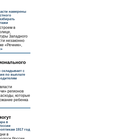
ласти намерены
естного
азбирать
этажи
строем в
олице,
туры Западного
сти незаконно
ке «Речник»,
>
ионального
 складывает с
ия по выплате
родителям
в
власти
чи» регионов
расходы, которые
ержание ребенка
могут
ара в
России
оптикам 1917 год
дни в
полосе России