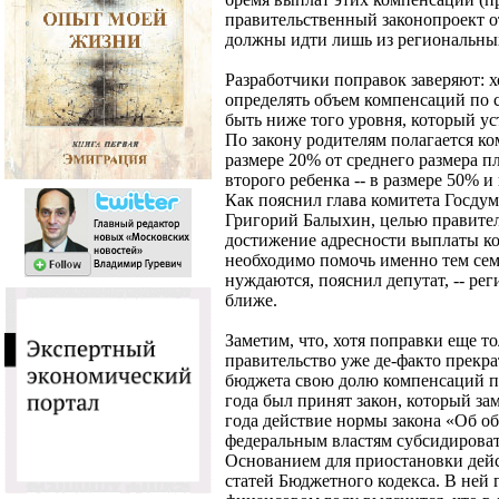
правительственный законопроект от
должны идти лишь из региональны
Разработчики поправок заверяют: х
определять объем компенсаций по 
быть ниже того уровня, который у
По закону родителям полагается ко
размере 20% от среднего размера пл
второго ребенка -- в размере 50% и 
Как пояснил глава комитета Госду
Григорий Балыхин, целью правител
достижение адресности выплаты к
необходимо помочь именно тем семь
нуждаются, пояснил депутат, -- ре
ближе.
Заметим, что, хотя поправки еще т
правительство уже де-факто прекра
бюджета свою долю компенсаций пл
года был принят закон, который за
года действие нормы закона «Об о
федеральным властям субсидироват
Основанием для приостановки дейс
статей Бюджетного кодекса. В ней 