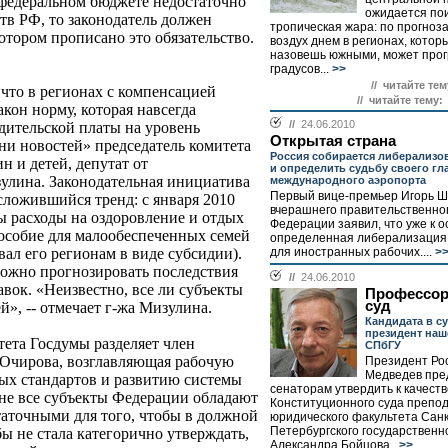
 федеральном бюджете недостаточно
ожидается по
ств РФ, то законодатель должен
тропическая жара: по прогноз
котором прописано это обязательство.
воздух днем в регионах, котор
назовешь южными, может прог
градусов...
>>
// читайте тем
 что в регионах с компенсацией
// читайте тему:
акон норму, которая навсегда
//
24.06.2010
дительской платы на уровень
Открытая страна
ни новостей» председатель комитета
Россия собирается либерализо
 и детей, депутат от
и определить судьбу своего гл
улина. Законодательная инициатива
международного аэропорта
Первый вице-премьер Игорь Ш
сложившийся тренд: с января 2010
вчерашнего правительственног
ы расходы на оздоровление и отдых
Федерации заявил, что уже к 
пособие для малообеспеченных семей
определенная либерализация 
для иностранных рабочих....
>
ал его регионам в виде субсидии).
ожно прогнозировать последствия
//
24.06.2010
вок. «Неизвестно, все ли субъекты
Профессор
суд
й», -- отмечает г-жа Мизулина.
Кандидата в с
президент наш
ета Госдумы разделяет член
СПбГУ
Очирова, возглавляющая рабочую
Президент Ро
Медведев пре
ых стандартов и развитию системы
сенаторам утвердить к качеств
 не все субъекты Федерации обладают
Конституционного суда препо
аточными для того, чтобы в должной
юридического факультета Санк
Петербургского государственн
бы не стала категорично утверждать,
Александра Бойцова..
>>