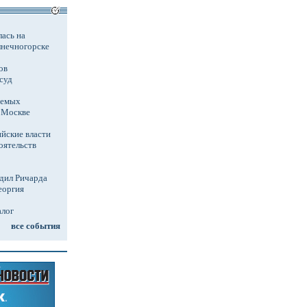
ась на
лнечногорске
ов
суд
аемых
в Москве
йские власти
оятельств
дил Ричарда
еоргия
алог
все события