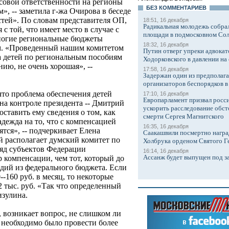
совой ответственности на регионы
БЕЗ КОМMЕНТАРИЕВ
, -- заметила г-жа Очирова в беседе
тей». По словам представителя ОП,
18:51, 16 декабря
Радикальная молодежь собрал
с той, что имеет место в случае с
площади в подмосковном Со
многие региональные бюджеты
18:32, 16 декабря
ам. «Проведенный нашим комитетом
Путин отверг упреки адвокат
а детей по региональным пособиям
Ходорковского в давлении на 
нию, не очень хорошая», --
17:58, 16 декабря
Задержан один из предполаг
организаторов беспорядков 
что проблема обеспечения детей
17:10, 16 декабря
Европарламент призвал росси
 на контроле президента -- Дмитрий
ускорить расследование обст
оставить ему сведения о том, как
смерти Сергея Магнитского
адежда на то, что с компенсацией
16:35, 16 декабря
тся», -- подчеркивает Елена
Саакашвили посмертно награ
 располагает думский комитет по
Холбрука орденом Святого Г
ряд субъектов Федерации
16:14, 16 декабря
Ассанж будет выпущен под з
 компенсации, чем тот, который до
идий из федерального бюджета. Если
--160 руб. в месяц, то некоторые
2 тыс. руб. «Так что определенный
изулина.
, возникает вопрос, не слишком ли
 необходимо было провести более