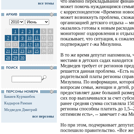
что именно перекладывание финан
все темы
может помочь нуждающимся семьям»
с корреспондентом «Времени новос
АРХИВ
может возникнуть проблема, схожая 
организацией детского отдыха -- 
оказались готовы к новым расход
1
2
3
4
5
6
мониторинг оздоровления и отдых
7
8
9
10
11
12
13
показывает, что ситуация, к сожале
подтверждает г-жа Мизулина.
14
15
16
17
18
19
20
21
22
23
24
25
26
27
В то же время депутат напомнила, 
28
29
30
местами в детских садах находится
Медведев требует от регионов пред
ПОИСК
решается данная проблема. «Есть н
родительской платы регионы справя
Мизулина. По информации, которой
вопросам семьи, женщин и детей, 
ПЕРСОНЫ НОМЕРА
предоставляет даже больший размер
Бакиев Курманбек
сих пор выплачивался за счет субс
Кадыров Рамзан
ранее средняя сумма составляла 150
регионы способны платить до 1,5--
Медведев Дмитрий
оптимизм есть», -- замечает г-жа М
все персоны
Но при этом, подчеркивает депутат
поспешило правительство. «Все же