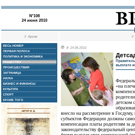
N°108
24 июня 2010
//
Архив
/
ВЕСЬ НОМЕР
//
24.06.2010
ПЕРВАЯ ПОЛОСА
Детса
ПОЛИТИКА И ЭКОНОМИКА
Правитель
ОБЩЕСТВО
выплате к
ПРОИСШЕСТВИЯ
ЗАГРАНИЦА
НАУКА
Федераль
БИЗНЕС И ФИНАНСЫ
«на плеч
КУЛЬТУРА
компенси
СПОРТ
родители
КРОМЕ ТОГО
детском 
образова
внесло на рассмотрение в Госдуму,
субъектов Федерации должны самос
компенсации платы родителям за д
законодательству федеральный цент
бремя выплат этих компенсаций (пр