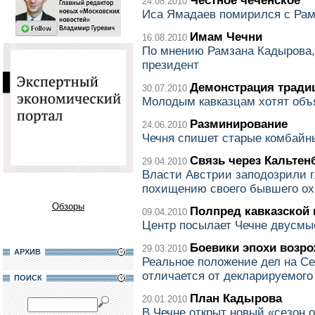
Честное чеченское
24.08.2010
Иса Ямадаев помирился с Ра
Имам Чечни
16.08.2010
По мнению Рамзана Кадырова,
президент
Демонстрация тради
30.07.2010
Молодым кавказцам хотят объя
Разминирование
24.06.2010
Чечня спишет старые комбайн
Связь через Кальтен
29.04.2010
Власти Австрии заподозрили г
похищению своего бывшего ох
Обзоры
Полпред кавказской
09.04.2010
Центр посылает Чечне двусмы
Боевики эпохи возр
29.03.2010
АРХИВ
Реальное положение дел на С
отличается от декларируемого
ПОИСК
План Кадырова
20.01.2010
В Чечне открыт новый «сезон 