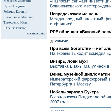
Медведев Дмитрий
«Газпром» снижает инвестиции
Бованенковского месторожден
Путин Владимир
Ройзман Евгений
Непредсказуемые цены
Саакашвили Михаил
Международный валютный фон
Тимошенко Юлия
инфляцией
Ющенко Виктор
PPF обвиняет «Базовый эле
все персоны
КУЛЬТУРА
При всем богатстве -- нет а
На экраны выходит комедия «
Визирь, лови мух!
Выставка Дианы Мачулиной в 
Венец музейной дипломатии
Императорский фарфоровый з
Петербурга в Москву
Нобель заразил Букера
В лондонском Гилдхолле объя
2007 года