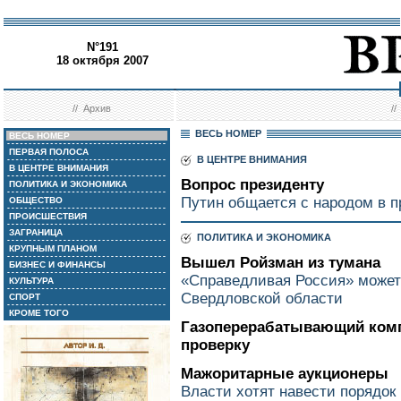
N°191
18 октября 2007
//
Архив
/
ВЕСЬ НОМЕР
ВЕСЬ НОМЕР
ПЕРВАЯ ПОЛОСА
В ЦЕНТРЕ ВНИМАНИЯ
В ЦЕНТРЕ ВНИМАНИЯ
Вопрос президенту
ПОЛИТИКА И ЭКОНОМИКА
Путин общается с народом в 
ОБЩЕСТВО
ПРОИСШЕСТВИЯ
ЗАГРАНИЦА
ПОЛИТИКА И ЭКОНОМИКА
КРУПНЫМ ПЛАНОМ
Вышел Ройзман из тумана
БИЗНЕС И ФИНАНСЫ
«Справедливая Россия» может
КУЛЬТУРА
Свердловской области
СПОРТ
КРОМЕ ТОГО
Газоперерабатывающий ком
проверку
Мажоритарные аукционеры
Власти хотят навести порядок 