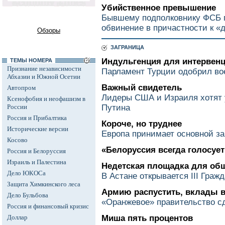
Убийственное превышение
Бывшему подполковнику ФСБ 
обвинение в причастности к «
Обзоры
ЗАГРАНИЦА
Индульгенция для интервен
ТЕМЫ НОМЕРА
Признание независимости
Парламент Турции одобрил во
Абхазии и Южной Осетии
Важный свидетель
Автопром
Лидеры США и Израиля хотят 
Ксенофобия и неофашизм в
России
Путина
Россия и Прибалтика
Короче, но труднее
Исторические версии
Европа принимает основной за
Косово
«Белоруссия всегда голосует
Россия и Белоруссия
Израиль и Палестина
Недетская площадка для общ
Дело ЮКОСа
В Астане открывается III Гра
Защита Химкинского леса
Армию распустить, вклады 
Дело Бульбова
«Оранжевое» правительство с
Россия и финансовый кризис
Доллар
Миша пять процентов