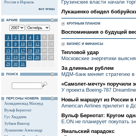
Грузинские власти начали тор
Россия и Израиль
все темы
Лукашенко обидел бобруйск
АРХИВ
КРУПНЫМ ПЛАНОМ
Воспоминания о будущей ве
1
2
3
4
5
6
7
8
9
10
11
12
13
14
БИЗНЕС И ФИНАНСЫ
15
16
17
18
19
20
21
Тепловой удар
22
23
24
25
26
27
28
Московские энергетики выясн
29
30
31
За длинным рублем
МДМ-банк меняет стратегию в 
ПОИСК
«Самолет-мечту» поручили з
У проекта Boeing-787 Dreamlin
ПЕРСОНЫ НОМЕРА
Новый маршрут из России в
Ахмадинежад Махмуд
American Airlines прилетит в 
Вульф Бернотат
Вульф Бернотат: Кругом одн
Гус Хиддинк
E.ON не планирует покупать э
Зубков Виктор
Лукашенко Александр
Ямальский парадокс