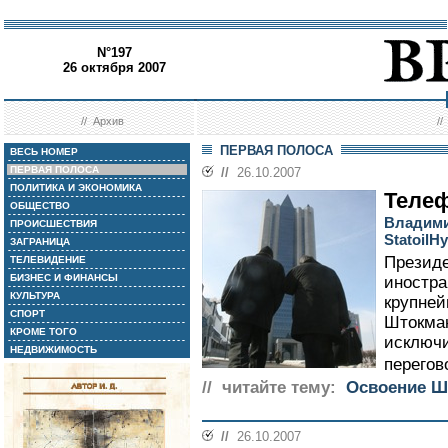
N°197
26 октября 2007
//
Архив
/
ПЕРВАЯ ПОЛОСА
ВЕСЬ НОМЕР
ПЕРВАЯ ПОЛОСА
//
26.10.2007
ПОЛИТИКА И ЭКОНОМИКА
Теле
ОБЩЕСТВО
Владими
ПРОИСШЕСТВИЯ
StatoilH
ЗАГРАНИЦА
Президе
ТЕЛЕВИДЕНИЕ
БИЗНЕС И ФИНАНСЫ
иностра
КУЛЬТУРА
крупней
СПОРТ
Штокман
КРОМЕ ТОГО
исключи
НЕДВИЖИМОСТЬ
перегово
// читайте тему:
Освоение Ш
//
26.10.2007