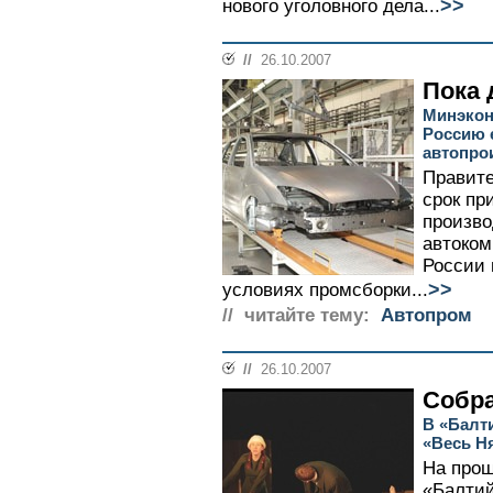
>>
нового уголовного дела...
//
26.10.2007
Пока 
Минэкон
Россию 
автопро
Правите
срок пр
произво
автоком
России 
>>
условиях промсборки...
// читайте тему:
Автопром
//
26.10.2007
Собра
В «Балт
«Весь Н
На прош
«Балтий