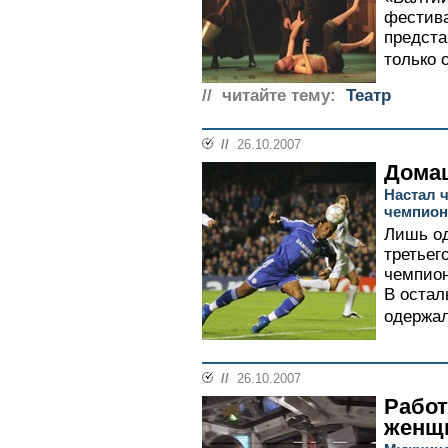
фестива
предста
только 
// читайте тему:
Театр
//
26.10.2007
Дома
Настал ч
чемпион
Лишь од
третьег
чемпион
В остал
одержал
//
26.10.2007
Работ
женщ