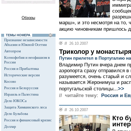
иммигр
сообщен
разреши
Обзоры
марш», и это несмотря на то, 
акцию чиновникам пришлось до
ТЕМЫ НОМЕРА
Признание независимости
//
26.10.2007
Абхазии и Южной Осетии
Триколор у монастыр
Автопром
Ксенофобия и неофашизм в
Путин прилетел в Португалию на
России
Владимир Путин вчера днем пр
Россия и Прибалтика
аэропорта сразу отправился в
Исторические версии
разумеется, очень старый и сл
Косово
называется Жеронимуш и расп
>>
Россия и Белоруссия
португальской столицы...
Израиль и Палестина
// читайте тему:
Россия и Е
Дело ЮКОСа
Защита Химкинского леса
//
26.10.2007
Дело Бульбова
Кто б
Россия и финансовый кризис
инте
Доллар