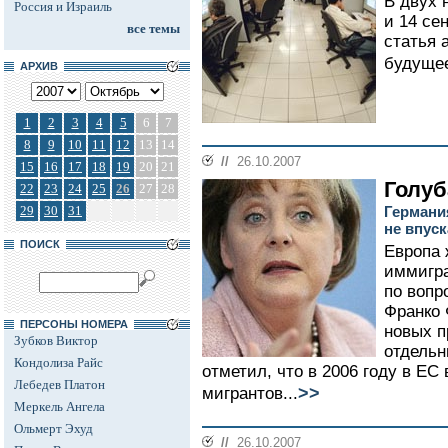
В двух 
Россия и Израиль
и 14 се
все темы
статья 
будущее
АРХИВ
1
2
3
4
5
6
7
8
9
10
11
12
13
14
//
26.10.2007
15
16
17
18
19
20
21
Голуб
22
23
24
25
26
27
28
29
30
31
Германи
не впуск
ПОИСК
Европа
иммигра
по вопр
Франко 
ПЕРСОНЫ НОМЕРА
новых п
Зубков Виктор
отдельн
Кондолиза Райс
отметил, что в 2006 году в ЕС
Лебедев Платон
>>
мигрантов...
Меркель Ангела
Ольмерт Эхуд
//
26.10.2007