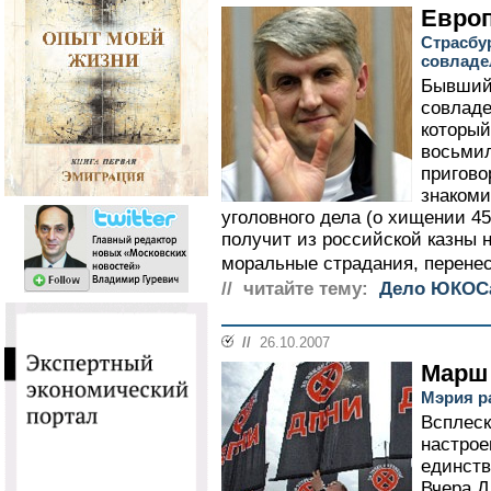
Евро
Страсбур
совлад
Бывший
совлад
который
восьмил
пригово
знакоми
уголовного дела (о хищении 45
получит из российской казны
моральные страдания, перенес
// читайте тему:
Дело ЮКОС
//
26.10.2007
Марш
Мэрия р
Всплеск
настрое
единств
Вчера Д