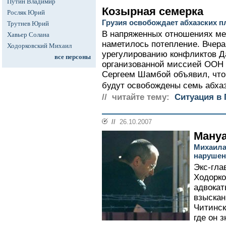
Путин Владимир
Козырная семерка
Росляк Юрий
Грузия освобождает абхазских 
Трутнев Юрий
В напряженных отношениях м
Хавьер Солана
наметилось потепление. Вчера
Ходорковский Михаил
урегулированию конфликтов Д
все персоны
организованной миссией ООН 
Сергеем Шамбой объявил, что 
будут освобождены семь абхаз
// читайте тему:
Ситуация в 
//
26.10.2007
Мануа
Михаила
нарушен
Экс-гл
Ходорко
адвокат
взыскан
Читинск
где он 