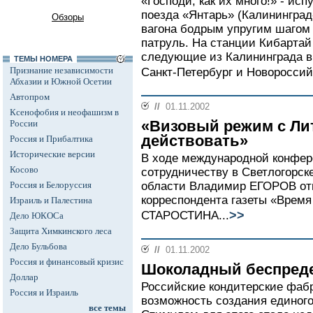
«Господи, как их много!» - исп
поезда «Янтарь» (Калининград-
Обзоры
вагона бодрым упругим шагом
патруль. На станции Кибартай
следующие из Калининграда в
ТЕМЫ НОМЕРА
Признание независимости
Санкт-Петербург и Новороссийс
Абхазии и Южной Осетии
Автопром
//
01.11.2002
Ксенофобия и неофашизм в
«Визовый режим с Ли
России
действовать»
Россия и Прибалтика
Исторические версии
В ходе международной конфер
Косово
сотрудничеству в Светлогорск
Россия и Белоруссия
области Владимир ЕГОРОВ от
корреспондента газеты «Врем
Израиль и Палестина
>>
СТАРОСТИНА...
Дело ЮКОСа
Защита Химкинского леса
Дело Бульбова
//
01.11.2002
Россия и финансовый кризис
Шоколадный беспред
Доллар
Российские кондитерские фаб
Россия и Израиль
возможность создания единого
все темы