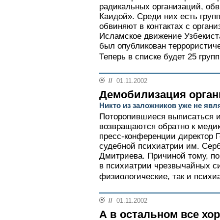
радикальных организаций, обв
Каидой». Среди них есть груп
обвиняют в контактах с органи
Исламское движение Узбекиста
был опубликован террористиче
Теперь в списке будет 25 групп
//
01.11.2002
Демобилизация орган
Никто из заложников уже не яв
Поторопившиеся выписаться и
возвращаются обратно к медик
пресс-конференции директор Г
судебной психиатрии им. Серб
Дмитриева. Причиной тому, по
в психиатрии чрезвычайных си
физиологические, так и психи
//
01.11.2002
А в остальном все хо