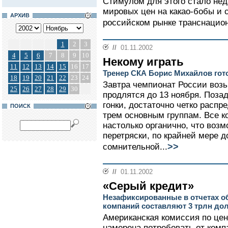
Стимулом для этого стало не
мировых цен на какао-бобы и 
АРХИВ
российском рынке транснацион
1
2
3
//
01.11.2002
4
5
6
7
8
9
10
Некому играть
11
12
13
14
15
16
17
Тренер СКА Борис Михайлов гот
18
19
20
21
22
23
24
Завтра чемпионат России возь
25
26
27
28
29
30
продлятся до 13 ноября. Поза
гонки, достаточно четко расп
ПОИСК
трем основным группам. Все к
настолько органично, что воз
перетряски, по крайней мере д
>>
сомнительной...
//
01.11.2002
«Серый кредит»
Незафиксированные в отчетах о
компаний составляют 3 трлн до
Американская комиссия по це
намерена потребовать от ком