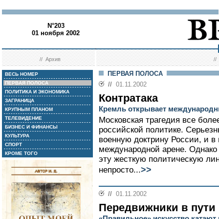
N°203
01 ноября 2002
//
Архив
/
ПЕРВАЯ ПОЛОСА
ВЕСЬ НОМЕР
ПЕРВАЯ ПОЛОСА
//
01.11.2002
ПОЛИТИКА И ЭКОНОМИКА
Контратака
ЗАГРАНИЦА
Кремль открывает международ
КРУПНЫМ ПЛАНОМ
ТЕЛЕВИДЕНИЕ
Московская трагедия все более
БИЗНЕС И ФИНАНСЫ
российской политике. Серьезн
КУЛЬТУРА
военную доктрину России, и в
СПОРТ
международной арене. Однако
КРОМЕ ТОГО
эту жесткую политическую ли
>>
непросто...
//
01.11.2002
Передвижники в пути
«Правильное» искусство катают 