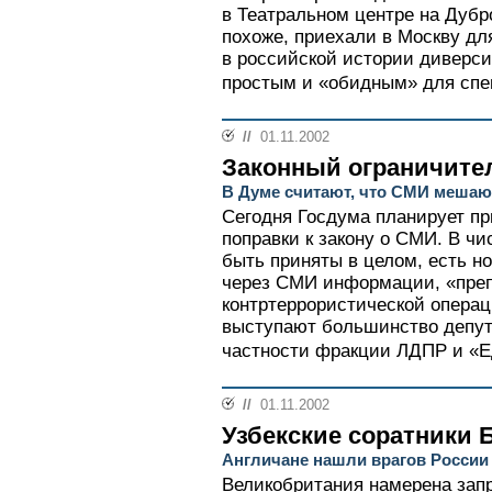
в Театральном центре на Дубр
похоже, приехали в Москву д
в российской истории диверс
простым и «обидным» для спе
//
01.11.2002
Законный ограничите
В Думе считают, что СМИ мешаю
Сегодня Госдума планирует пр
поправки к закону о СМИ. В чи
быть приняты в целом, есть н
через СМИ информации, «пре
контртеррористической операц
выступают большинство депут
частности фракции ЛДПР и «Ед
//
01.11.2002
Узбекские соратники 
Англичане нашли врагов России
Великобритания намерена запр