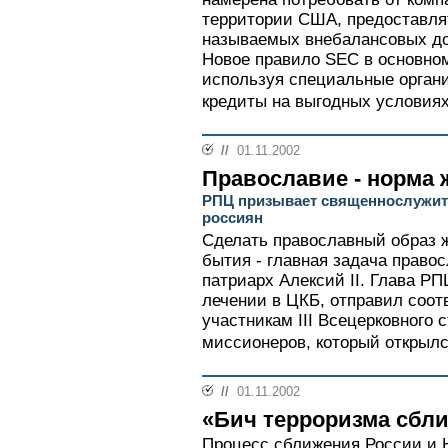
территории США, предоставля
называемых внебалансовых до
Новое правило SEC в основном
используя специальные орган
кредиты на выгодных условиях
//
01.11.2002
Православие - норма 
РПЦ призывает священнослужите
россиян
Сделать православный образ 
бытия - главная задача право
патриарх Алексий II. Глава Р
лечении в ЦКБ, отправил соо
участникам III Всецерковного
миссионеров, который открылся
//
01.11.2002
«Бич терроризма сбл
Процесс сближения России и 