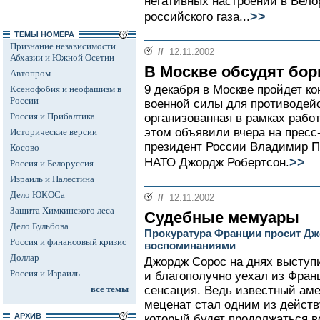
негативных настроений в Бело
>>
российского газа...
ТЕМЫ НОМЕРА
Признание независимости
//
12.11.2002
Абхазии и Южной Осетии
В Москве обсудят бор
Автопром
9 декабря в Москве пройдет к
Ксенофобия и неофашизм в
России
военной силы для противодейс
Россия и Прибалтика
организованная в рамках рабо
этом объявили вчера на прес
Исторические версии
президент России Владимир П
Косово
>>
НАТО Джордж Робертсон.
Россия и Белоруссия
Израиль и Палестина
Дело ЮКОСа
//
12.11.2002
Защита Химкинского леса
Судебные мемуары
Дело Бульбова
Прокуратура Франции просит Д
Россия и финансовый кризис
воспоминаниями
Доллар
Джордж Сорос на днях выступ
Россия и Израиль
и благополучно уехал из Фран
все темы
сенсация. Ведь известный ам
меценат стал одним из дейст
АРХИВ
который будет продолжаться в