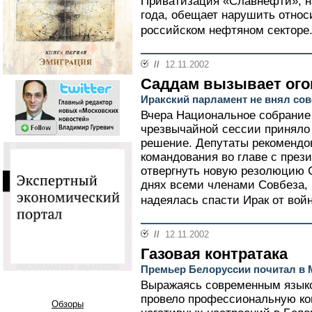
Приватизация «Славнефти», на
года, обещает нарушить относ
российском нефтяном секторе.
//
12.11.2002
Саддам вызывает ого
Иракский парламент не внял со
Вчера Национальное собрание 
чрезвычайной сессии приняло
решение. Депутаты рекомендо
командования во главе с пре
отвергнуть новую резолюцию
днях всеми членами Совбеза, 
надеялась спасти Ирак от войн
//
12.11.2002
Газовая контратака
Премьер Белоруссии почитал в 
Выражаясь современным языко
провело профессиональную ко
Обзоры