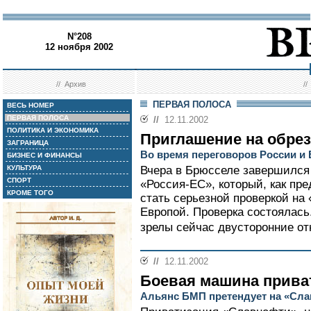
N°208
12 ноября 2002
//
Архив
/
ПЕРВАЯ ПОЛОСА
ВЕСЬ НОМЕР
ПЕРВАЯ ПОЛОСА
//
12.11.2002
ПОЛИТИКА И ЭКОНОМИКА
Приглашение на обре
ЗАГРАНИЦА
Во время переговоров России и
БИЗНЕС И ФИНАНСЫ
КУЛЬТУРА
Вчера в Брюсселе завершился
СПОРТ
«Россия-ЕС», который, как пр
КРОМЕ ТОГО
стать серьезной проверкой на
Европой. Проверка состоялась.
зрелы сейчас двусторонние отн
//
12.11.2002
Боевая машина прива
Альянс БМП претендует на «Сл