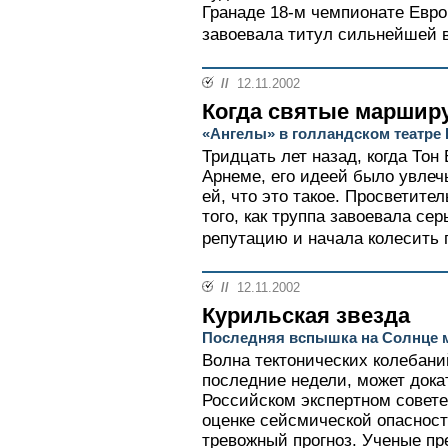
Гранаде 18-м чемпионате Евро
завоевала титул сильнейшей в
//
12.11.2002
Когда святые маршир
«Ангелы» в голландском театре 
Тридцать лет назад, когда Тон
Арнеме, его идеей было увле
ей, что это такое. Просветите
того, как труппа завоевала с
репутацию и начала колесить п
//
12.11.2002
Курильская звезда
Последняя вспышка на Солнце 
Волна тектонических колебани
последние недели, может дока
Российском экспертном совете
оценке сейсмической опаснос
тревожный прогноз. Ученые пре