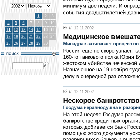
минимум две недели. И оправ
события двадцатилетней давно
1
2
3
4
5
6
7
8
9
10
//
12.11.2002
11
12
13
14
15
16
17
Медицинское вмешат
18
19
20
21
22
23
24
25
26
27
28
29
30
Минздрав затягивает процесс по
Россия еще не скоро узнает, к
ПОИСК
160-го танкового полка Юрия Б
жестоком убийстве чеченской 
Назначенное на 19 ноября суд
делу в очередной раз отложено
//
12.11.2002
Нескорое банкротство
Госдума неравнодушна к разор
На этой неделе Госдума рассмо
банкротстве кредитных органи
которых добивается Банк Росс
помощью этого документа уск
разорившихся банков и вывест