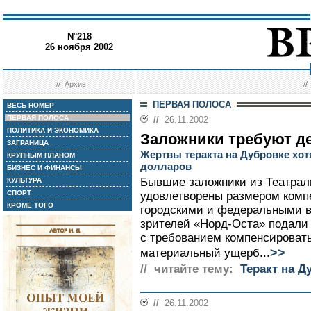
N°218
26 ноября 2002
//
Архив
/
ПЕРВАЯ ПОЛОСА
ВЕСЬ НОМЕР
ПЕРВАЯ ПОЛОСА
//
26.11.2002
ПОЛИТИКА И ЭКОНОМИКА
Заложники требуют д
ЗАГРАНИЦА
Жертвы теракта на Дубровке хот
КРУПНЫМ ПЛАНОМ
долларов
БИЗНЕС И ФИНАНСЫ
Бывшие заложники из Театраль
КУЛЬТУРА
СПОРТ
удовлетворены размером комп
КРОМЕ ТОГО
городскими и федеральными в
зрителей «Норд-Оста» подали 
с требованием компенсироват
>>
материальный ущерб...
// читайте тему:
Теракт на Д
//
26.11.2002