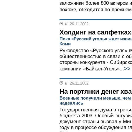
заложники более 800 актеров 
похоже, обходится по-прежнем
//
26.11.2002
Холдинг на салфетках
Пока «Русский уголь» ждет изви
Коми
Руководство «Русского угля» 
общественностью в связи с об
стороны конкурента - Сибирск
>>
компании «Байкал-Уголь»...
//
26.11.2002
На портянки денег хва
Военные получили меньше, чем 
надеялись
Государственная дума в треть
бюджета-2003. Особый энтузи
документ страны вызвал у Ми
году в процессе обсуждения г