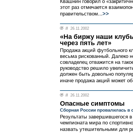
Квашнин говорил о «закритичн
этот раз отмечается взаимоп
>>
правительством...
//
26.11.2002
«На биржу наши клубы
через пять лет»
Продажа акций футбольного кл
весьма рискованный. Далеко 
совладелец отважится на тако
руководство решило увеличить
должен быть довольно попул
иначе продажа акций может об
//
26.11.2002
Опасные симптомы
Сборная России провалилась в 
Результаты завершившегося в 
чемпионата мира по спортивно
назвать утешительными для ро