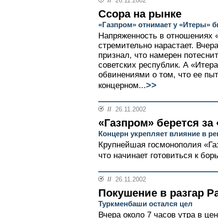
//
26.11.2002
Ссора на рынке
«Газпром» отнимает у «Итеры» б
Напряженность в отношениях 
стремительно нарастает. Вчер
признал, что намерен потесни
советских республик. А «Итер
обвинениями о том, что ее пы
>>
концерном...
//
26.11.2002
«Газпром» берется за
Концерн укрепляет влияние в ре
Крупнейшая госмонополия «Газ
что начинает готовиться к борь
//
26.11.2002
Покушение в разгар Р
Туркменбаши остался цел
Вчера около 7 часов утра в ц