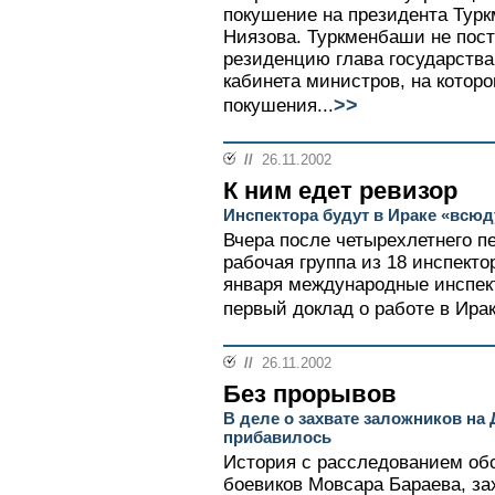
покушение на президента Тур
Ниязова. Туркменбаши не пост
резиденцию глава государства
кабинета министров, на котор
>>
покушения...
//
26.11.2002
К ним едет ревизор
Инспектора будут в Ираке «всюду
Вчера после четырехлетнего п
рабочая группа из 18 инспект
января международные инспек
первый доклад о работе в Ирак
//
26.11.2002
Без прорывов
В деле о захвате заложников на
прибавилось
История с расследованием обс
боевиков Мовсара Бараева, за