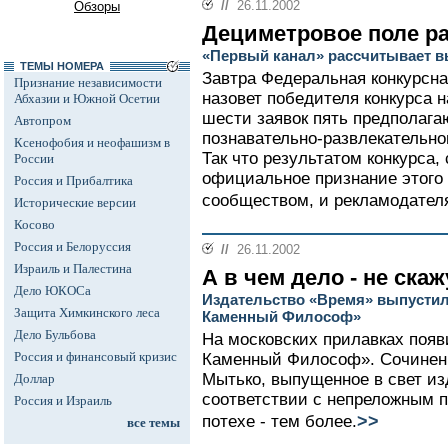
//
26.11.2002
Обзоры
Дециметровое поле р
«Первый канал» рассчитывает вы
ТЕМЫ НОМЕРА
Завтра Федеральная конкурсн
Признание независимости
назовет победителя конкурса н
Абхазии и Южной Осетии
шести заявок пять предполагаю
Автопром
познавательно-развлекательно
Ксенофобия и неофашизм в
Так что результатом конкурса, 
России
официальное признание этого
Россия и Прибалтика
сообществом, и рекламодателя
Исторические версии
Косово
Россия и Белоруссия
//
26.11.2002
Израиль и Палестина
А в чем дело - не скаж
Дело ЮКОСа
Издательство «Время» выпустило
Защита Химкинского леса
Каменный Философ»
Дело Бульбова
На московских прилавках появ
Россия и финансовый кризис
Каменный Философ». Сочинени
Мытько, выпущенное в свет из
Доллар
соответствии с непреложным п
Россия и Израиль
>>
потехе - тем более.
все темы