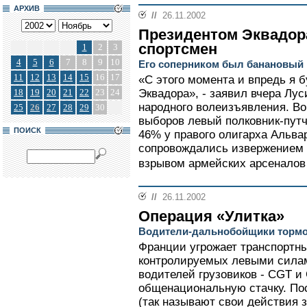
АРХИВ
//
26.11.2002
Президентом Эквадора
спортсмен
1
2
3
4
5
6
7
8
9
10
Его соперником был банановый
11
12
13
14
15
16
17
«С этого момента и впредь я 
18
19
20
21
22
23
24
Эквадора», - заявил вчера Лус
народного волеизъявления. Во
25
26
27
28
29
30
выборов левый полковник-путч
ПОИСК
46% у правого олигарха Альва
сопровождались извержением 
взрывом армейских арсеналов 
//
26.11.2002
Операция «Улитка»
Водители-дальнобойщики торм
Франции угрожает транспортны
контролируемых левыми сила
водителей грузовиков - CGT и
общенациональную стачку. По
(так называют свои действия 