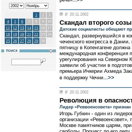
//
20.11.2002
1
2
3
Скандал второго соз
4
5
6
7
8
9
10
11
12
13
14
15
16
17
Датские социалисты обещают пр
18
19
20
21
22
23
24
Скандал, развернувшийся в ко
25
26
27
28
29
30
чеченского конгресса в Дании,
пятницу в Копенгагене должна
ПОИСК
международная конференция п
урегулирования на Северном К
заявили об участии в подготов
премьера Ичкерии Ахмеда Зака
>>
в поддержку Чечни...
//
20.11.2002
Революция в опаснос
Лидер «Реввоенсовета» признан
Игорь Губкин - один из лидер
организации «Реввоенсовет»,
Москве памятников царям, при
свободы. Процесс по его делу