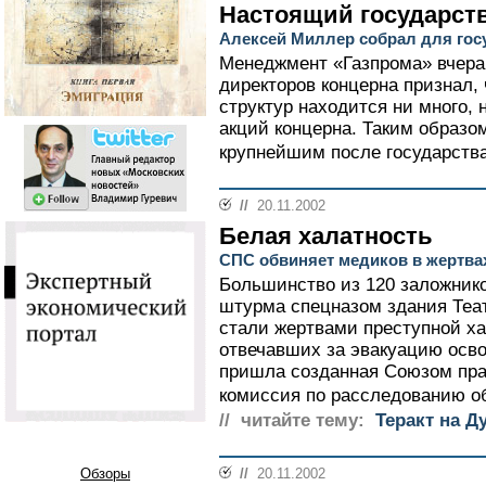
Настоящий государст
Алексей Миллер собрал для гос
Менеджмент «Газпрома» вчера
директоров концерна признал, 
структур находится ни много, 
акций концерна. Таким образо
крупнейшим после государства
//
20.11.2002
Белая халатность
СПС обвиняет медиков в жертва
Большинство из 120 заложнико
штурма спецназом здания Теат
стали жертвами преступной х
отвечавших за эвакуацию осв
пришла созданная Союзом пр
комиссия по расследованию об
// читайте тему:
Теракт на Д
Обзоры
//
20.11.2002