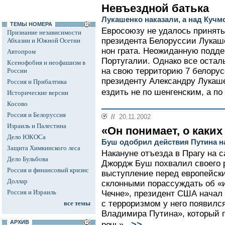
Невъездной батька
Лукашенко наказали, а над Куч
ТЕМЫ НОМЕРА
Евросоюзу не удалось принят
Признание независимости
президента Белоруссии Лукаше
Абхазии и Южной Осетии
нон грата. Неожиданную подд
Автопром
Португалии. Однако все остал
Ксенофобия и неофашизм в
на свою территорию 7 белору
России
президенту Александру Лукаше
Россия и Прибалтика
ездить не по шенгенским, а по
Исторические версии
Косово
Россия и Белоруссия
//
20.11.2002
Израиль и Палестина
«Он понимает, о каких
Дело ЮКОСа
Буш одобрил действия Путина н
Защита Химкинского леса
Накануне отъезда в Прагу на
Дело Бульбова
Джордж Буш похвалил своего р
Россия и финансовый кризис
выступление перед европейск
Доллар
склонными порассуждать об «
Россия и Израиль
Чечне», президент США начал 
с терроризмом у него появилс
все темы
Владимира Путина», который п
АРХИВ
>>
речь»...