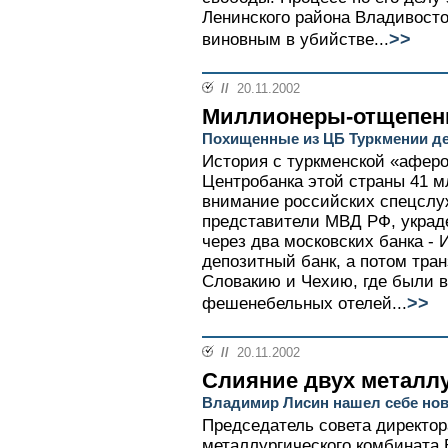
Ленинского района Владивосто
>>
виновным в убийстве...
//
20.11.2002
Миллионеры-отщепе
Похищенные из ЦБ Туркмении де
История с туркменской «аферо
Центробанка этой страны 41 м
внимание российских спецслу
представители МВД РФ, украд
через два московских банка - 
депозитный банк, а потом тра
Словакию и Чехию, где были 
>>
фешенебельных отелей...
//
20.11.2002
Слияние двух металл
Владимир Лисин нашел себе нов
Председатель совета директор
металлургического комбината