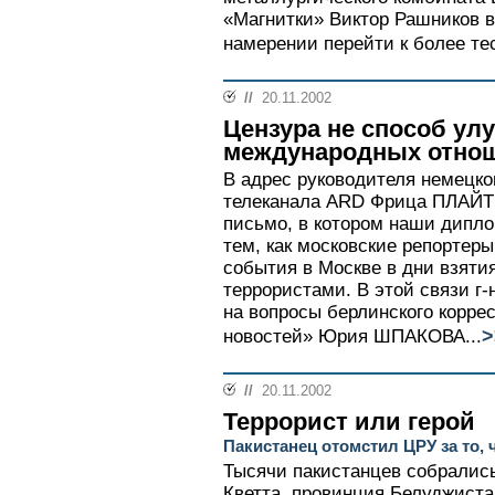
«Магнитки» Виктор Рашников 
намерении перейти к более тес
//
20.11.2002
Цензура не способ ул
международных отно
В адрес руководителя немецко
телеканала ARD Фрица ПЛАЙТ
письмо, в котором наши дипл
тем, как московские репорте
события в Москве в дни взяти
террористами. В этой связи г-
на вопросы берлинского корре
>
новостей» Юрия ШПАКОВА...
//
20.11.2002
Террорист или герой
Пакистанец отомстил ЦРУ за то, 
Тысячи пакистанцев собрались
Кветта, провинция Белуджиста