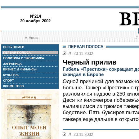
N°214
20 ноября 2002
//
Архив
/
ПЕРВАЯ ПОЛОСА
ВЕСЬ НОМЕР
ПЕРВАЯ ПОЛОСА
//
20.11.2002
ПОЛИТИКА И ЭКОНОМИКА
Черный прилив
ЗАГРАНИЦА
Гибель «Престижа» сокращает д
БИЗНЕС И ФИНАНСЫ
скандал в Европе
КУЛЬТУРА
Одной причиной для возможно
СПОРТ
КРОМЕ ТОГО
больше. Танкер «Престиж» с гр
разломился надвое в 250 кило
Десятки километров побережья
вылившимся из трюмов танкера
бедствие. Пять буксиров пыта
танкера еще дальше в открытое
//
20.11.2002