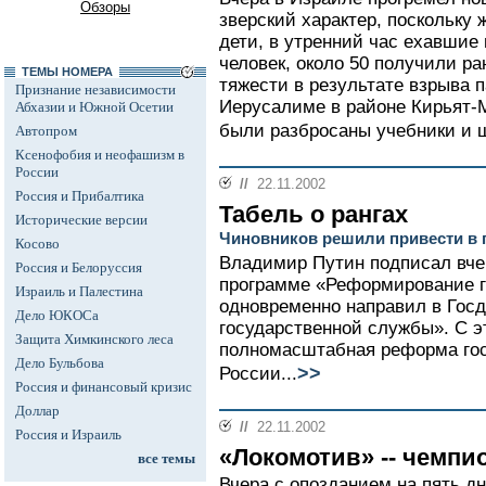
Обзоры
зверский характер, поскольку
дети, в утренний час ехавшие 
человек, около 50 получили р
ТЕМЫ НОМЕРА
тяжести в результате взрыва 
Признание независимости
Иерусалиме в районе Кирьят-
Абхазии и Южной Осетии
были разбросаны учебники и ш
Автопром
Ксенофобия и неофашизм в
России
//
22.11.2002
Россия и Прибалтика
Табель о рангах
Исторические версии
Чиновников решили привести в 
Косово
Владимир Путин подписал вче
Россия и Белоруссия
программе «Реформирование г
Израиль и Палестина
одновременно направил в Госд
Дело ЮКОСа
государственной службы». С э
Защита Химкинского леса
полномасштабная реформа гос
Дело Бульбова
>>
России...
Россия и финансовый кризис
Доллар
//
22.11.2002
Россия и Израиль
«Локомотив» -- чемпи
все темы
Вчера с опозданием на пять 