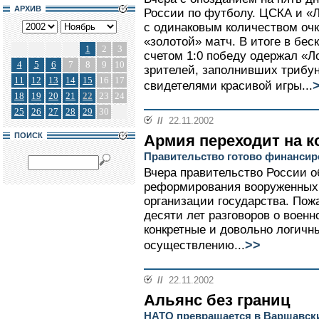
АРХИВ
России по футболу. ЦСКА и «Л
с одинаковым количеством оч
«золотой» матч. В итоге в бе
1
2
3
счетом 1:0 победу одержал «Л
4
5
6
7
8
9
10
зрителей, заполнивших трибу
11
12
13
14
15
16
17
свидетелями красивой игры...
18
19
20
21
22
23
24
25
26
27
28
29
30
//
22.11.2002
ПОИСК
Армия переходит на к
Правительство готово финанси
Вчера правительство России о
реформирования вооруженных 
организации государства. Пож
десяти лет разговоров о воен
конкретные и довольно логичн
>>
осуществлению...
//
22.11.2002
Альянс без границ
НАТО превращается в Варшавск