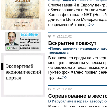
Откочевавший в Европу венгр
обосновавшихся в Англии эми
Хан на фестивале NET (Новый 
длится в Центре Мейерхольда,
>>
современный танец...
//
22.11.2002
Вскрытие покажут
«Представление» немецкого пат
телеканалы
В полночь со среды на четверг
месяцев с шумным успехом пр
человеческого тела», немецки
Гунтер фон Хагенс провел сеа
>>
трупа...
//
22.11.2002
Соревнование в жест
В Иерусалиме взорван автобус 
Вчера в Израиле прогремел но