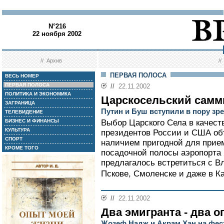
N°216
22 ноября 2002
//
Архив
/
ПЕРВАЯ ПОЛОСА
ВЕСЬ НОМЕР
ПЕРВАЯ ПОЛОСА
//
22.11.2002
ПОЛИТИКА И ЭКОНОМИКА
Царскосельский самм
ЗАГРАНИЦА
Путин и Буш вступили в пору зр
ТЕЛЕВИДЕНИЕ
БИЗНЕС И ФИНАНСЫ
Выбор Царского Села в качест
КУЛЬТУРА
президентов России и США объ
СПОРТ
наличием пригодной для прием
КРОМЕ ТОГО
посадочной полосы аэропорта
предлагалось встретиться с 
Пскове, Смоленске и даже в Ка
//
22.11.2002
Два эмигранта - два 
Жозеф Надж и Акрам Хан на фес