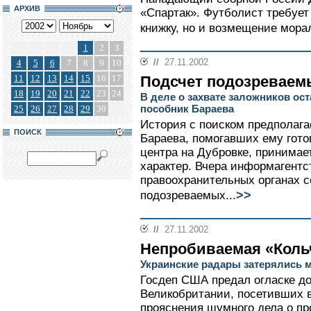
АРХИВ
«Спартак». Футболист требует
книжку, но и возмещение морал
1
2
3
//
27.11.2002
4
5
6
7
8
9
10
11
12
13
14
15
16
17
Подсчет подозреваем
18
19
20
21
22
23
24
В деле о захвате заложников о
пособник Бараева
25
26
27
28
29
30
История с поиском предполаг
ПОИСК
Бараева, помогавших ему гото
центра на Дубровке, принимае
характер. Вчера информагентс
правоохранительных органах 
>>
подозреваемых...
//
27.11.2002
Непробиваемая «Коль
Украинские радары затерялись 
Госдеп США предал огласке до
Великобритании, посетивших в
прояснения шумного дела о п