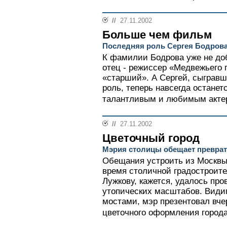
//
27.11.2002
Больше чем фильм
Последняя роль Сергея Бодров
К фамилии Бодрова уже не до
отец - режиссер «Медвежьего 
«старший». А Сергей, сыграв
роль, теперь навсегда остане
талантливым и любимым актеро
//
27.11.2002
Цветочный город
Мэрия столицы обещает преврат
Обещания устроить из Москвы 
время столичной градостроит
Лужкову, кажется, удалось про
утопических масштабов. Види
мостами, мэр презентовал вч
цветочного оформления города 