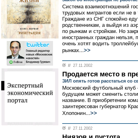
Система взаимоотношений гос
трудовых мигрантов если не в 
Граждане из СНГ спокойно едут
родственникам, а выйдя из аэ
по рынкам и стройкам. Но зак
иностранных граждан нельзя, 
очень хотят водить троллейбус
>>
рынках...
//
27.11.2002
Продается место в пр
ЗИЛ опять готов расстаться со 
Московский футбольный клуб
будущем может сменить столич
название. В приобретении ком
заинтересован губернатор Кра
>>
Хлопонин...
//
27.11.2002
Ниязов и пустота