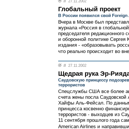
//
27.11.2002
Глобальный проект
В России появился свой Foreign A
Вчера в Москве был представл
журнала «Россия в глобальной
председателя редакционного с
и оборонной политике Сергея К
издания - «образовывать росс
что реально происходит во вн
//
27.11.2002
Щедрая рука Эр-Рияд
Саудовскую принцессу подозре
террористов
Спецслужбы США все более ак
счета жены посла Саудовской
Хайфы Аль-Фейсал. По данным
принцесса косвенно финансир
террористов - выходцев из Са
11 сентября прошлого года са
American Airlines и направивши