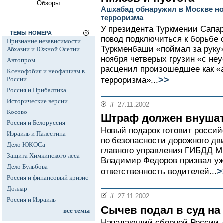
Обзоры
Ашхабад обнаружил в Москве н
терроризма
У президента Туркмении Сапа
ТЕМЫ НОМЕРА
повод подключиться к борьбе
Признание независимости
Туркменбаши «поймал за руку»
Абхазии и Южной Осетии
ноября четверых грузин «с не
Автопром
расценил произошедшее как «
Ксенофобия и неофашизм в
>>
России
терроризма»...
Россия и Прибалтика
Исторические версии
//
27.11.2002
Косово
Штраф должен внушат
Россия и Белоруссия
Новый подарок готовит росси
Израиль и Палестина
по безопасности дорожного дв
Дело ЮКОСа
главного управления ГИБДД М
Защита Химкинского леса
Владимир Федоров призвал у
Дело Бульбова
>
ответственность водителей...
Россия и финансовый кризис
Доллар
//
27.11.2002
Россия и Израиль
Сычев подал в суд на
все темы
Нападающий сборной России Д