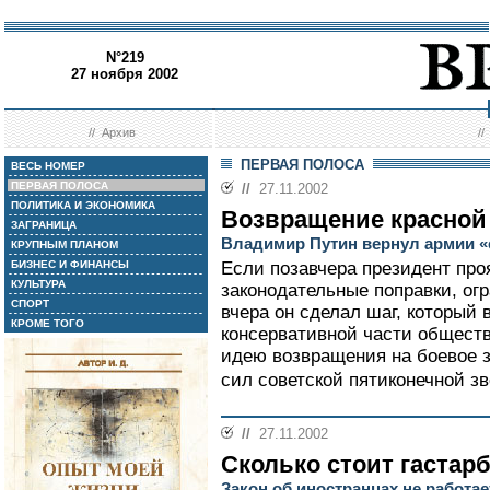
N°219
27 ноября 2002
//
Архив
/
ПЕРВАЯ ПОЛОСА
ВЕСЬ НОМЕР
ПЕРВАЯ ПОЛОСА
//
27.11.2002
ПОЛИТИКА И ЭКОНОМИКА
Возвращение красной
ЗАГРАНИЦА
Владимир Путин вернул армии «
КРУПНЫМ ПЛАНОМ
БИЗНЕС И ФИНАНСЫ
Если позавчера президент про
КУЛЬТУРА
законодательные поправки, ог
СПОРТ
вчера он сделал шаг, который
КРОМЕ ТОГО
консервативной части общест
идею возвращения на боевое 
сил советской пятиконечной зв
//
27.11.2002
Сколько стоит гастар
Закон об иностранцах не работае