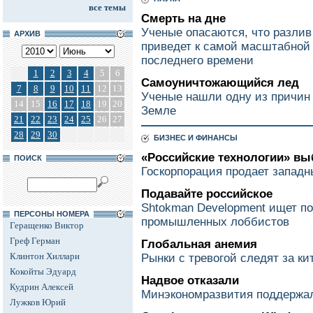
все темы
Смерть на дне
Ученые опасаются, что разлив
АРХИВ
приведет к самой масштабной 
последнего времени
1
2
3
4
5
6
Самоуничтожающийся лед
7
8
9
10
11
12
13
Ученые нашли одну из причин 
14
15
16
17
18
19
20
Земле
21
22
23
24
25
26
27
28
29
30
БИЗНЕС И ФИНАНСЫ
«Российские технологии» вы
ПОИСК
Госкорпорация продает запад
Подавайте российское
Shtokman Development ищет п
ПЕРСОНЫ НОМЕРА
промышленных лоббистов
Геращенко Виктор
Греф Герман
Глобальная анемия
Клинтон Хиллари
Рынки с тревогой следят за к
Кокойты Эдуард
Надвое отказали
Кудрин Алексей
Минэкономразвития поддержа
Лужков Юрий