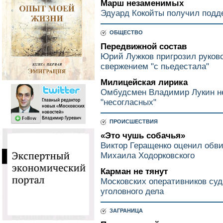
Марш незаменимых
Эдуард Кокойты получил подд
ОБЩЕСТВО
Передвижной состав
Юрий Лужков пригрозил руково
свержением "с пьедестала"
Милицейская лирика
Омбудсмен Владимир Лукин не
"несогласных"
ПРОИСШЕСТВИЯ
«Это чушь собачья»
Виктор Геращенко оценил обви
Михаила Ходорковского
Карман не тянут
Московских оперативников су
уголовного дела
ЗАГРАНИЦА