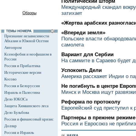
Политический шторм
Международный скандал вокру
затихает
Обзоры
«Жертва арабских разноглас
ТЕМЫ НОМЕРА
«Впереди земля»
Признание независимости
Польские власти обнародовали
Абхазии и Южной Осетии
самолета
Автопром
Вариант для Сербии
Ксенофобия и неофашизм в
России
На саммите в Сараево будет д
Россия и Прибалтика
Успокоить Дели
Исторические версии
Америка расскажет Индии о па
Косово
Не погибнуть в центре Евро
Россия и Белоруссия
Минск и Москва ищут развязки
Израиль и Палестина
Дело ЮКОСа
Реформа по протоколу
Защита Химкинского леса
Европейский суд приступил к 
Дело Бульбова
Партнеры в прежнем режиме
Россия и финансовый кризис
Россия и Евросоюз не приблиз
Доллар
Россия и Израиль
НАУКА