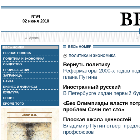
N°94
02 июня 2010
//
Архив
/
ВЕСЬ НОМЕР
ВЕСЬ НОМЕР
ПЕРВАЯ ПОЛОСА
ПОЛИТИКА И ЭКОНОМИКА
ПОЛИТИКА И ЭКОНОМИКА
Вернуть политику
ОБЩЕСТВО
Реформаторы 2000-х годов под
ПРОИСШЕСТВИЯ
ЗАГРАНИЦА
плана Путина
НАУКА
Иностранный русский
БИЗНЕС И ФИНАНСЫ
В Петербурге издан первый бу
КУЛЬТУРА
СПОРТ
«Без Олимпиады власти пот
КРОМЕ ТОГО
проблем Сочи лет сто»
Плоская шкала ценностей
Владимир Путин отверг пред
профсоюзов