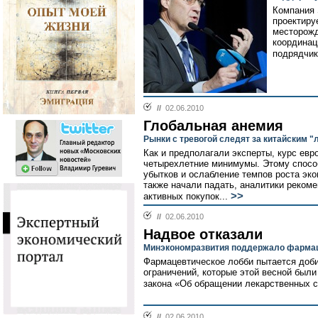
Компания 
проектиру
месторожд
координац
подрядчик
//
02.06.2010
Глобальная анемия
Рынки с тревогой следят за китайским 
Как и предполагали эксперты, курс ев
четырехлетние минимумы. Этому спосо
убытков и ослабление темпов роста эк
также начали падать, аналитики реком
>>
активных покупок...
//
02.06.2010
Надвое отказали
Минэкономразвития поддержало фармац
Фармацевтическое лобби пытается доби
ограничений, которые этой весной были
закона «Об обращении лекарственных с
//
02.06.2010