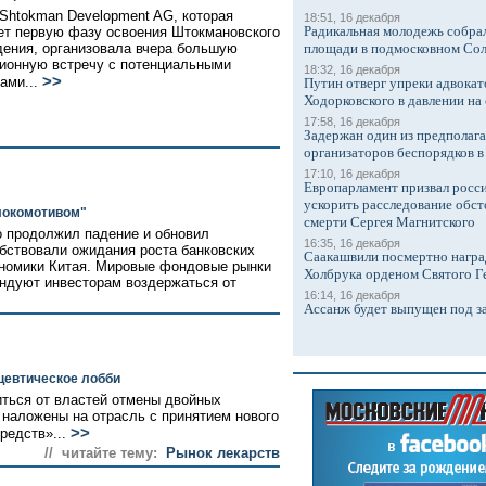
Shtokman Development AG, которая
18:51, 16 декабря
Радикальная молодежь собрал
ет первую фазу освоения Штокмановского
ения, организовала вчера большую
площади в подмосковном Со
ионную встречу с потенциальными
18:32, 16 декабря
>>
ами...
Путин отверг упреки адвокат
Ходорковского в давлении на 
17:58, 16 декабря
Задержан один из предполаг
организаторов беспорядков 
17:10, 16 декабря
Европарламент призвал росси
ускорить расследование обст
"локомотивом"
смерти Сергея Магнитского
ро продолжил падение и обновил
16:35, 16 декабря
бствовали ожидания роста банковских
Саакашвили посмертно награ
ономики Китая. Мировые фондовые рынки
Холбрука орденом Святого Г
ендуют инвесторам воздержаться от
16:14, 16 декабря
Ассанж будет выпущен под з
евтическое лобби
ться от властей отмены двойных
 наложены на отрасль с принятием нового
>>
редств»...
// читайте тему:
Рынок лекарств