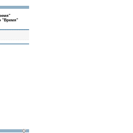
ремя"
о "Время"