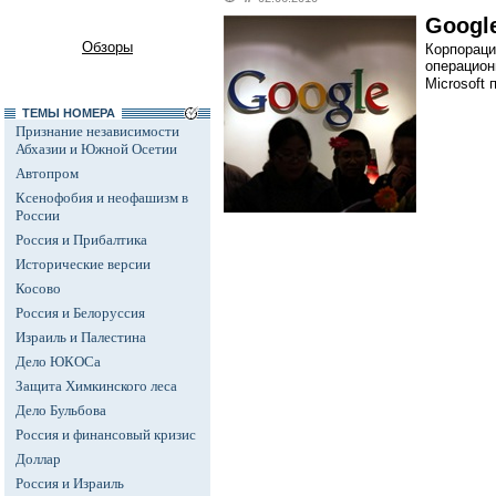
Googl
Обзоры
Корпораци
операцион
Microsoft
ТЕМЫ НОМЕРА
Признание независимости
Абхазии и Южной Осетии
Автопром
Ксенофобия и неофашизм в
России
Россия и Прибалтика
Исторические версии
Косово
Россия и Белоруссия
Израиль и Палестина
Дело ЮКОСа
Защита Химкинского леса
Дело Бульбова
Россия и финансовый кризис
Доллар
Россия и Израиль