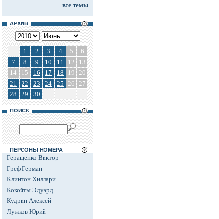
все темы
АРХИВ
1
2
3
4
5
6
7
8
9
10
11
12
13
14
15
16
17
18
19
20
21
22
23
24
25
26
27
28
29
30
ПОИСК
ПЕРСОНЫ НОМЕРА
Геращенко Виктор
Греф Герман
Клинтон Хиллари
Кокойты Эдуард
Кудрин Алексей
Лужков Юрий