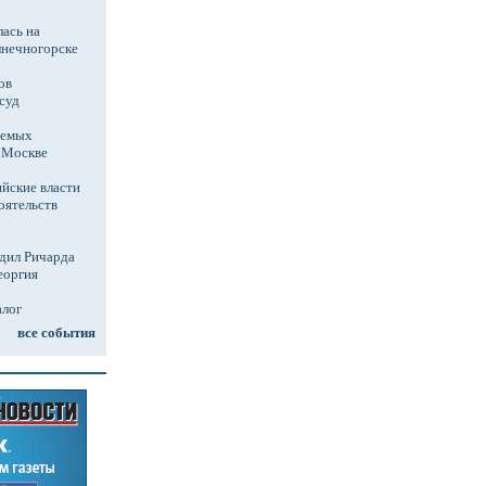
ась на
лнечногорске
ов
суд
аемых
в Москве
йские власти
оятельств
дил Ричарда
еоргия
алог
все события