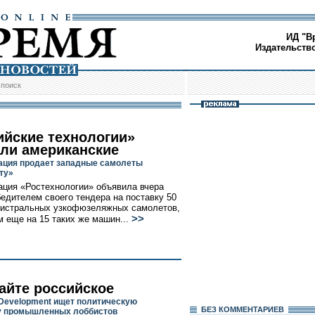
ИД "В
Издательств
/
поиск
ийские технологии»
ли американские
ация продает западные самолеты
ту»
ация «Ростехнологии» объявила вчера
бедителем своего тендера на поставку 50
истральных узкофюзеляжных самолетов,
>>
м еще на 15 таких же машин...
айте российское
Development ищет политическую
БЕЗ КОМMЕНТАРИЕВ
у промышленных лоббистов