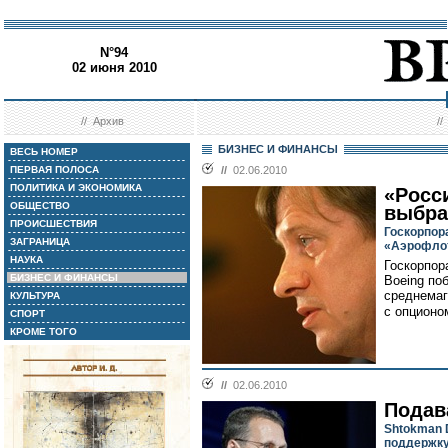
N°94
02 июня 2010
//
Архив
/
БИЗНЕС И ФИНАНСЫ
ВЕСЬ НОМЕР
ПЕРВАЯ ПОЛОСА
//
02.06.2010
ПОЛИТИКА И ЭКОНОМИКА
«Росс
ОБЩЕСТВО
выбра
ПРОИСШЕСТВИЯ
Госкорпор
ЗАГРАНИЦА
«Аэрофло
НАУКА
Госкорпор
БИЗНЕС И ФИНАНСЫ
Boeing по
среднемаг
КУЛЬТУРА
с опционо
СПОРТ
КРОМЕ ТОГО
//
02.06.2010
Подав
Shtokman 
поддержк