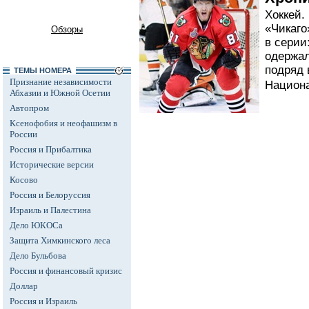
Хоккей.
«Чикаго
Обзоры
в серии
одержа
подряд
ТЕМЫ НОМЕРА
Признание независимости
Национа
Абхазии и Южной Осетии
Автопром
Ксенофобия и неофашизм в
России
Россия и Прибалтика
Исторические версии
Косово
Россия и Белоруссия
Израиль и Палестина
Дело ЮКОСа
Защита Химкинского леса
Дело Бульбова
Россия и финансовый кризис
Доллар
Россия и Израиль