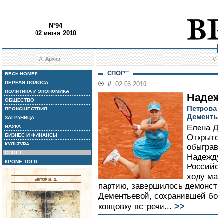
N°94
02 июня 2010
//
Архив
/
СПОРТ
ВЕСЬ НОМЕР
ПЕРВАЯ ПОЛОСА
//
02.06.2010
ПОЛИТИКА И ЭКОНОМИКА
Надеж
ОБЩЕСТВО
Петрова
ПРОИСШЕСТВИЯ
Дементь
ЗАГРАНИЦА
Елена 
НАУКА
БИЗНЕС И ФИНАНСЫ
Открыто
КУЛЬТУРА
обыграв
СПОРТ
Надежду 
КРОМЕ ТОГО
Российс
ходу м
партию, завершилось демонст
Дементьевой, сохранившей бо
>>
концовку встречи...