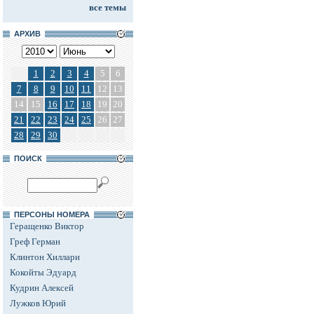
все темы
АРХИВ
1
2
3
4
5
6
7
8
9
10
11
12
13
14
15
16
17
18
19
20
21
22
23
24
25
26
27
28
29
30
ПОИСК
ПЕРСОНЫ НОМЕРА
Геращенко Виктор
Греф Герман
Клинтон Хиллари
Кокойты Эдуард
Кудрин Алексей
Лужков Юрий