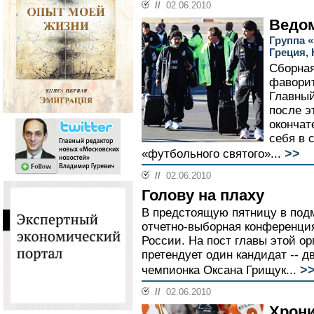
//
02.06.2010
Ведо
Группа «
Греция,
Сборная
фаворит
Главный
после э
окончат
себя в 
>>
«футбольного святого»...
//
02.06.2010
Голову на плаху
В предстоящую пятницу в под
отчетно-выборная конференци
России. На пост главы этой о
претендует один кандидат -- 
>
чемпионка Оксана Грищук...
//
02.06.2010
Хрон