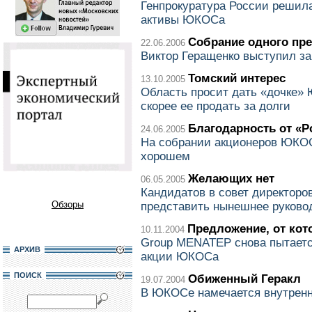
Генпрокуратура России решила
активы ЮКОСа
Собрание одного пр
22.06.2006
Виктор Геращенко выступил 
Томский интерес
13.10.2005
Область просит дать «дочке»
скорее ее продать за долги
Благодарность от «
24.06.2005
На собрании акционеров ЮКОС
хорошем
Желающих нет
06.05.2005
Кандидатов в совет директор
Обзоры
представить нынешнее руково
Предложение, от кот
10.11.2004
Group MENATEP снова пытаетс
АРХИВ
акции ЮКОСа
ПОИСК
Обиженный Геракл
19.07.2004
В ЮКОСе намечается внутрен