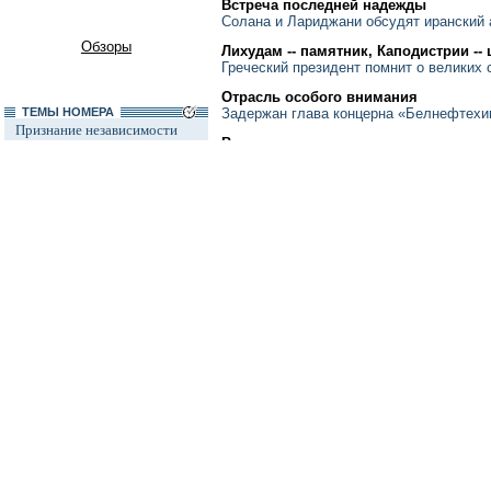
Встреча последней надежды
Солана и Лариджани обсудят иранский 
Обзоры
Лихудам -- памятник, Каподистрии --
Греческий президент помнит о великих 
Отрасль особого внимания
ТЕМЫ НОМЕРА
Задержан глава концерна «Белнефтехи
Признание независимости
Врач или юрист
Абхазии и Южной Осетии
Сейм Латвии выберет президента
Автопром
Литовский министр сказал не ПРО эт
Ксенофобия и неофашизм в
России
Трибунал с оговорками
Россия и Прибалтика
Сухуми предлагает Тбилиси договор 
Исторические версии
Косово
КРУПНЫМ ПЛАНОМ
Россия и Белоруссия
Последний союзник
Армения пока остается главным другом
Израиль и Палестина
Дело ЮКОСа
БИЗНЕС И ФИНАНСЫ
Защита Химкинского леса
"Убежденный интернационалист"
Дело Бульбова
Роберт Зеллик возглавит Всемирный ба
Россия и финансовый кризис
Попались на счетчиках
Доллар
Руководство Eni подозревают в обсчете
Россия и Израиль
год