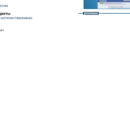
атом
 цветы
соотечественниках
м»
о
о мире
 России на Кавказе
нк
 каждой итальянской семьи на 100 евро в