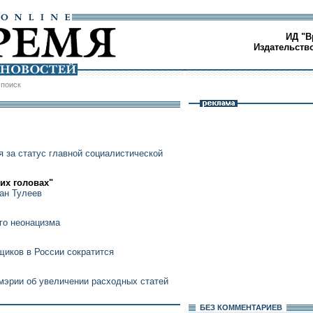
ИД "В
Издательств
/
поиск
 за статус главной социалистической
их головах"
ман Тулеев
го неонацизма
иков в России сократится
мэрии об увеличении расходных статей
БЕЗ КОМMЕНТАРИЕВ