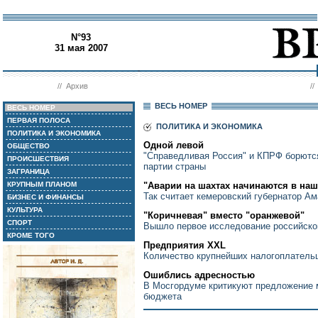
N°93
31 мая 2007
//
Архив
/
ВЕСЬ НОМЕР
ВЕСЬ НОМЕР
ПЕРВАЯ ПОЛОСА
ПОЛИТИКА И ЭКОНОМИКА
ПОЛИТИКА И ЭКОНОМИКА
Одной левой
ОБЩЕСТВО
"Справедливая Россия" и КПРФ борются
ПРОИСШЕСТВИЯ
партии страны
ЗАГРАНИЦА
КРУПНЫМ ПЛАНОМ
"Аварии на шахтах начинаются в наш
Так считает кемеровский губернатор А
БИЗНЕС И ФИНАНСЫ
КУЛЬТУРА
"Коричневая" вместо "оранжевой"
СПОРТ
Вышло первое исследование российско
КРОМЕ ТОГО
Предприятия XXL
Количество крупнейших налогоплательщ
Ошиблись адресностью
В Мосгордуме критикуют предложение 
бюджета