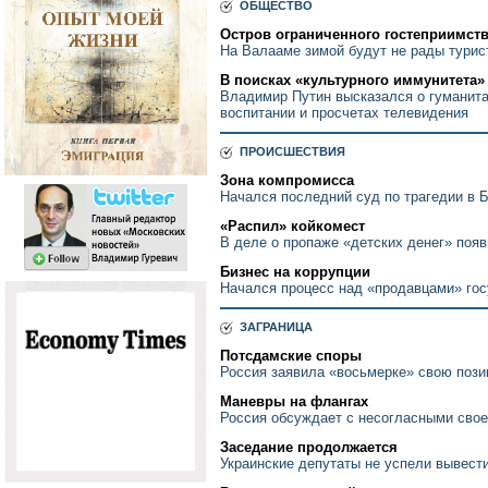
ОБЩЕСТВО
Остров ограниченного гостеприимст
На Валааме зимой будут не рады турис
В поисках «культурного иммунитета»
Владимир Путин высказался о гуманита
воспитании и просчетах телевидения
ПРОИСШЕСТВИЯ
Зона компромисса
Начался последний суд по трагедии в 
«Распил» койкомест
В деле о пропаже «детских денег» поя
Бизнес на коррупции
Начался процесс над «продавцами» го
ЗАГРАНИЦА
Потсдамские споры
Россия заявила «восьмерке» свою поз
Маневры на флангах
Россия обсуждает с несогласными свое
Заседание продолжается
Украинские депутаты не успели вывести