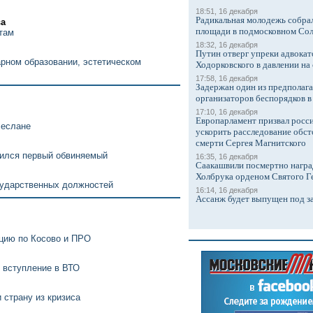
18:51, 16 декабря
Радикальная молодежь собрал
ва
площади в подмосковном Со
там
18:32, 16 декабря
Путин отверг упреки адвокат
рном образовании, эстетическом
Ходорковского в давлении на 
17:58, 16 декабря
Задержан один из предполаг
организаторов беспорядков 
17:10, 16 декабря
Европарламент призвал росси
Беслане
ускорить расследование обст
смерти Сергея Магнитского
вился первый обвиняемый
16:35, 16 декабря
Саакашвили посмертно награ
Холбрука орденом Святого Г
сударственных должностей
16:14, 16 декабря
Ассанж будет выпущен под з
ицию по Косово и ПРО
 вступление в ВТО
 страну из кризиса