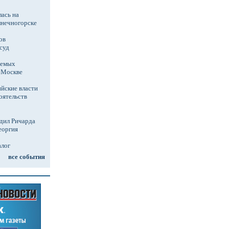
ась на
лнечногорске
ов
суд
аемых
в Москве
йские власти
оятельств
дил Ричарда
еоргия
алог
все события