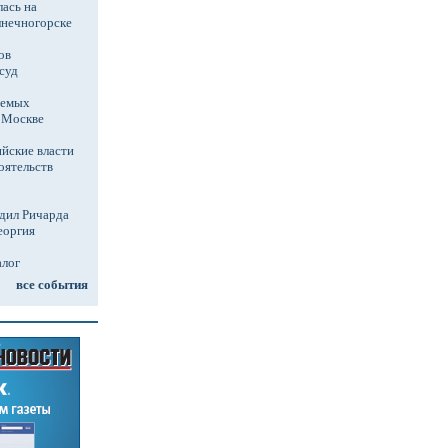
ась на
лнечногорске
ов
суд
аемых
в Москве
йские власти
оятельств
дил Ричарда
еоргия
алог
все события