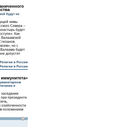
раниченного
мства
мой будут не
дущей зимы
ского Севера --
онастырь будет
оступе». Как
ь Валаамской
Степанов,
всем», но с
 Валаама будет
тыне допустят
Религии в России
Религии в России
о иммунитета»
гуманитарном
питании и
 заседании
у при президенте
речь,
й озабоченности
им положением