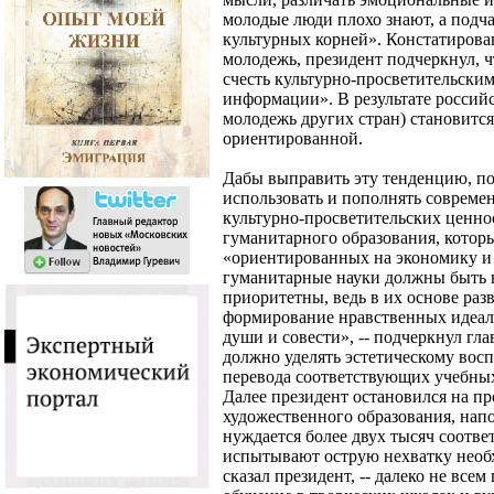
молодые люди плохо знают, а подч
культурных корней». Констатирова
молодежь, президент подчеркнул, ч
счесть культурно-просветительским
информации». В результате российс
молодежь других стран) становится
ориентированной.
Дабы выправить эту тенденцию, по
использовать и пополнять совреме
культурно-просветительских ценно
гуманитарного образования, котор
«ориентированных на экономику и
гуманитарные науки должны быть в
приоритетны, ведь в их основе раз
формирование нравственных идеало
души и совести», -- подчеркнул гл
должно уделять эстетическому вос
перевода соответствующих учебных
Далее президент остановился на п
художественного образования, нап
нуждается более двух тысяч соотве
испытывают острую нехватку необх
сказал президент, -- далеко не все