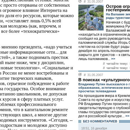
//
31.05.2007
ас просто оторваны от собственных
Остров ог
гостеприи
в огромное влияние Интернета на
На Валааме зи
то доля его ресурсов, которые можно
рады туристам
и, «составляет лишь 0,5% всей
Начиная с бу
кая молодежь (как, впрочем, и
жемчужина Рус
Валаамский м
 все более «технократически»
«находиться в ограниченном д
сообщил на днях руководител
паломнической службы Игорь 
 мнению президента, «надо учиться
«летом на острове будут рады 
декабря по апрель посещение
нные информационные сети... для
закрыто для туристов -- к свя
стей», а также поднимать престиж
лишь паломников...
>>
ый ныне ниже, чем у дисциплин,
// читайте тему:
 новые технологии». «Социальные и
// читайте тему:
 России не менее востребованы и
//
31.05.2007
витие творческих навыков,
В поисках «культурног
в, серьезное побуждение к работе
Владимир Путин высказался о 
образовании, эстетическом вос
ава государства. Особое внимание
просчетах телевидения
питанию школьников, не допуская
На прошедшем вчера в Кремле
 курсов в сферу платных услуг.
Совета по культуре и искусств
РФ Владимир Путин произнес 
роблемах профессионального
свидетельствующую о глубоко
омнив, что в капитальном ремонте
главы государства сегодняшн
тствующих школ, а многие другие
дел в российской культуре...
>>
одимых инструментов. «Сегодня, --
БЕЗ КОМMЕНТАРИЕВ
м подросткам и молодежи доступно
18:51, 16 декабря