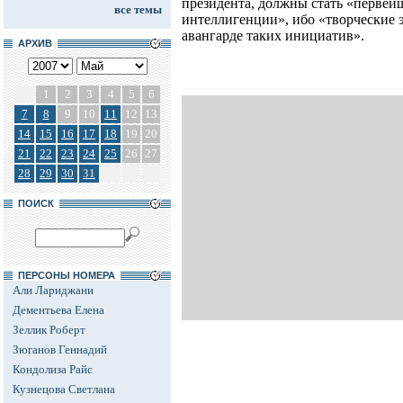
президента, должны стать «первей
все темы
интеллигенции», ибо «творческие 
авангарде таких инициатив».
АРХИВ
1
2
3
4
5
6
7
8
9
10
11
12
13
14
15
16
17
18
19
20
21
22
23
24
25
26
27
28
29
30
31
ПОИСК
ПЕРСОНЫ НОМЕРА
Али Лариджани
Дементьева Елена
Зеллик Роберт
Зюганов Геннадий
Кондолиза Райс
Кузнецова Светлана