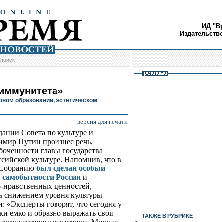
ИД "В
Издательств
/
поиск
 иммунитета»
рном образовании, эстетическом
версия для печати
дании Совета по культуре и
имир Путин произнес речь,
боченности главы государства
сийской культуре. Напомнив, что в
 Собранию
был сделан особый
й самобытности России
и
о-нравственных ценностей,
ь снижением уровня культуры
: «Эксперты говорят, что сегодня у
и емко и образно выражать свои
ТАКЖЕ В РУБРИКЕ
 художественные оттенки. Многие