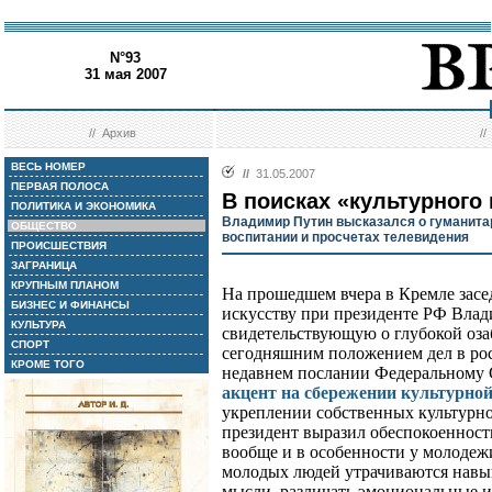
N°93
31 мая 2007
//
Архив
/
ВЕСЬ НОМЕР
//
31.05.2007
ПЕРВАЯ ПОЛОСА
В поисках «культурного
ПОЛИТИКА И ЭКОНОМИКА
Владимир Путин высказался о гуманита
ОБЩЕСТВО
воспитании и просчетах телевидения
ПРОИСШЕСТВИЯ
ЗАГРАНИЦА
КРУПНЫМ ПЛАНОМ
На прошедшем вчера в Кремле засе
БИЗНЕС И ФИНАНСЫ
искусству при президенте РФ Влад
КУЛЬТУРА
свидетельствующую о глубокой оза
СПОРТ
сегодняшним положением дел в рос
КРОМЕ ТОГО
недавнем послании Федеральному
акцент на сбережении культурно
укреплении собственных культурн
президент выразил обеспокоенност
вообще и в особенности у молодежи
молодых людей утрачиваются навык
мысли, различать эмоциональные и