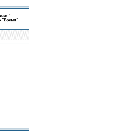
ремя"
о "Время"