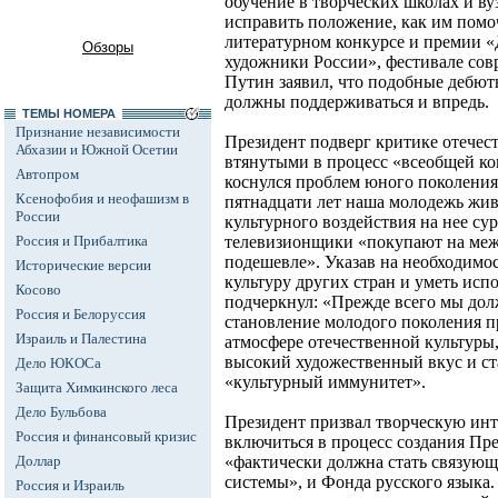
обучение в творческих школах и вуз
исправить положение, как им помо
литературном конкурсе и премии 
Обзоры
художники России», фестивале сов
Путин заявил, что подобные дебю
должны поддерживаться и впредь.
ТЕМЫ НОМЕРА
Признание независимости
Президент подверг критике отечес
Абхазии и Южной Осетии
втянутыми в процесс «всеобщей ко
Автопром
коснулся проблем юного поколения
Ксенофобия и неофашизм в
пятнадцати лет наша молодежь жив
России
культурного воздействия на нее сур
Россия и Прибалтика
телевизионщики «покупают на меж
подешевле». Указав на необходимо
Исторические версии
культуру других стран и уметь исп
Косово
подчеркнул: «Прежде всего мы дол
Россия и Белоруссия
становление молодого поколения п
Израиль и Палестина
атмосфере отечественной культуры
высокий художественный вкус и ст
Дело ЮКОСа
«культурный иммунитет».
Защита Химкинского леса
Дело Бульбова
Президент призвал творческую ин
Россия и финансовый кризис
включиться в процесс создания Пре
Доллар
«фактически должна стать связующ
системы», и Фонда русского языка
Россия и Израиль