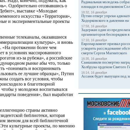
ах. Надо, конечно, подумать, как
Радикальная молодежь собрал
чь». Одобрительно отозвавшись о
площади в подмосковном Со
«Дебют», выставке «Молодые
18:32, 16 декабря
Путин отверг упреки адвокат
ременного искусства «Территория»,
Ходорковского в давлении на 
тные и экспериментальные проекты
17:58, 16 декабря
Задержан один из предполаг
организаторов беспорядков 
твенные телеканалы, оказавшиеся
17:10, 16 декабря
ммерциализации культуры», и вновь
Европарламент призвал росси
. «На протяжении более чем
ускорить расследование обст
ет в условиях массированного
смерти Сергея Магнитского
рогатов из-за рубежа», а российские
16:35, 16 декабря
Саакашвили посмертно награ
дународном рынке абы что, только
Холбрука орденом Святого Г
сть «понимать и воспринимать
16:14, 16 декабря
ользовать ее лучшие образцы», Путин
Ассанж будет выпущен под з
жны создать все условия, чтобы
роисходило в благотворной
, чтобы у молодежи воспитывался
андарты поведения», был выработан
теллигенцию страны активно
зидентской библиотеки, которая
им звеном для всей библиотечной
. Эти культурные проекты, по мнению