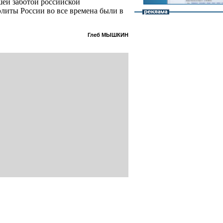
шей заботой российской
элиты России во все времена были в
Глеб МЫШКИН