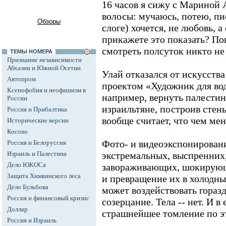
16 часов я сижу с Мариной 
волосы: мучаюсь, потею, пи
Обзоры
слоге) хочется, не любовь, 
прикажете это показать? По
смотреть полсуток никто не 
ТЕМЫ НОМЕРА
Признание независимости
Абхазии и Южной Осетии
Улай отказался от искусства
Автопром
проектом «Художник для воды
Ксенофобия и неофашизм в
например, вернуть палестин
России
израильтяне, построив стен
Россия и Прибалтика
вообще считает, что чем ме
Исторические версии
Косово
Фото- и видеоэкспонирован
Россия и Белоруссия
Израиль и Палестина
экстремальных, выспренних
Дело ЮКОСа
завораживающих, шокирующи
Защита Химкинского леса
и превращение их в холодн
Дело Бульбова
может воздействовать горазд
Россия и финансовый кризис
созерцание. Тела -- нет. И в
Доллар
страшнейшее томление по э
Россия и Израиль