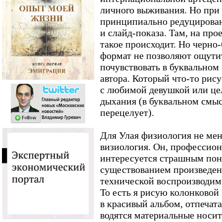
личного выживания. Но при 
принципиально редуцирована
и слайд-показа. Там, на про
такое происходит. Но черно
формат не позволяют ощути
почувствовать в буквальном
автора. Который что-то рису
с любимой девушкой или цел
дыхания (в буквальном смысл
перецелует).
Для Улая физиология не мен
визиология. Он, профессио
интересуется страшным пон
существованием произведени
технической воспроизводим
То есть я рисую колонковой
в красивый альбом, отпечат
водятся материальные носит