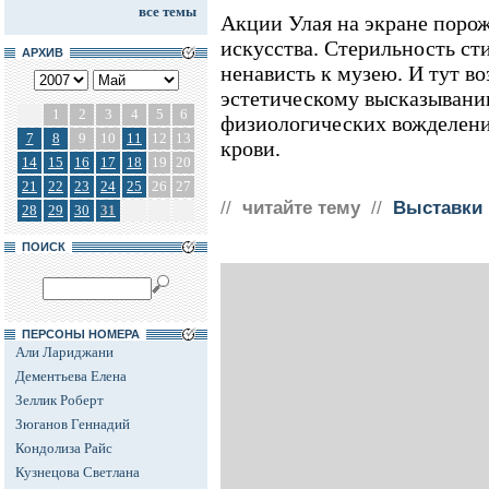
все темы
Акции Улая на экране поро
искусства. Стерильность сти
АРХИВ
ненависть к музею. И тут в
эстетическому высказывани
1
2
3
4
5
6
физиологических вожделени
7
8
9
10
11
12
13
крови.
14
15
16
17
18
19
20
21
22
23
24
25
26
27
//
читайте тему
//
Выставки
28
29
30
31
ПОИСК
ПЕРСОНЫ НОМЕРА
Али Лариджани
Дементьева Елена
Зеллик Роберт
Зюганов Геннадий
Кондолиза Райс
Кузнецова Светлана