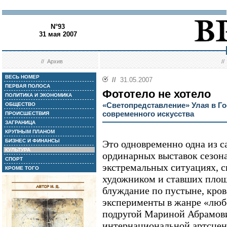
N°93
31 мая 2007
//
Архив
/
ВЕСЬ НОМЕР
//
31.05.2007
ПЕРВАЯ ПОЛОСА
Фототело не хотело
ПОЛИТИКА И ЭКОНОМИКА
«Светопредставление» Улая в Г
ОБЩЕСТВО
современного искусства
ПРОИСШЕСТВИЯ
ЗАГРАНИЦА
КРУПНЫМ ПЛАНОМ
БИЗНЕС И ФИНАНСЫ
Это одновременно одна из 
КУЛЬТУРА
ординарных выставок сезона
СПОРТ
экстремальных ситуациях, 
КРОМЕ ТОГО
художником и ставших площ
блуждание по пустыне, кро
эксперименты в жанре «люб
подругой Мариной Абрамов
интернациональной артсцены