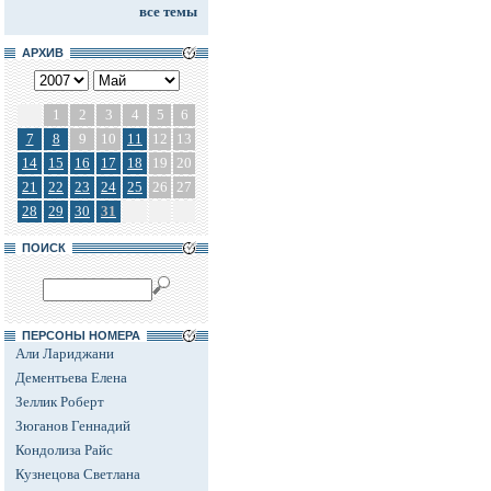
все темы
АРХИВ
1
2
3
4
5
6
7
8
9
10
11
12
13
14
15
16
17
18
19
20
21
22
23
24
25
26
27
28
29
30
31
ПОИСК
ПЕРСОНЫ НОМЕРА
Али Лариджани
Дементьева Елена
Зеллик Роберт
Зюганов Геннадий
Кондолиза Райс
Кузнецова Светлана