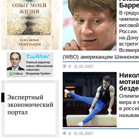
Барре
В гряду
чемпион
весовой
России.
на-Дону
встрети
Всемирн
(WBO) американцем Шенноном 
//
31.05.2007
Никол
мотив
безд
Олимпий
мира в 
в росси
называю
//
31.05.2007