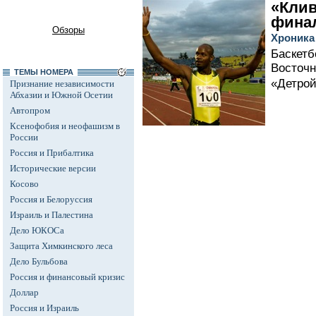
«Клив
финал
Обзоры
Хроника
Баскетб
Восточн
ТЕМЫ НОМЕРА
«Детройт
Признание независимости
Абхазии и Южной Осетии
Автопром
Ксенофобия и неофашизм в
России
Россия и Прибалтика
Исторические версии
Косово
Россия и Белоруссия
Израиль и Палестина
Дело ЮКОСа
Защита Химкинского леса
Дело Бульбова
Россия и финансовый кризис
Доллар
Россия и Израиль