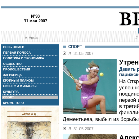
N°93
31 мая 2007
//
Архив
/
СПОРТ
ВЕСЬ НОМЕР
ПЕРВАЯ ПОЛОСА
//
31.05.2007
ПОЛИТИКА И ЭКОНОМИКА
Утрен
ОБЩЕСТВО
Девять 
ПРОИСШЕСТВИЯ
парижск
ЗАГРАНИЦА
На Отк
КРУПНЫМ ПЛАНОМ
БИЗНЕС И ФИНАНСЫ
успешно
КУЛЬТУРА
поедино
СПОРТ
первой 
КРОМЕ ТОГО
в трети
финалис
Дементьева, выбыл из борьбы
//
31.05.2007
Алекс