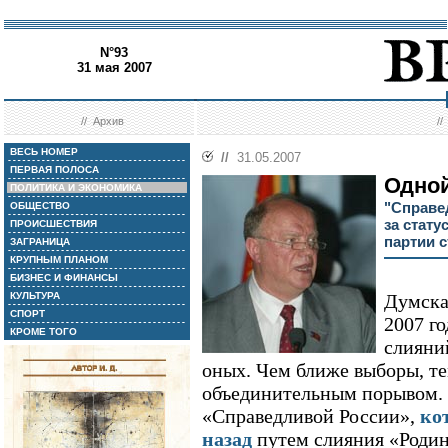
N°93
31 мая 2007
//
Архив
/
ВЕСЬ НОМЕР
//
31.05.2007
ПЕРВАЯ ПОЛОСА
Одно
ПОЛИТИКА И ЭКОНОМИКА
"Справе
ОБЩЕСТВО
за стату
ПРОИСШЕСТВИЯ
партии 
ЗАГРАНИЦА
КРУПНЫМ ПЛАНОМ
БИЗНЕС И ФИНАНСЫ
КУЛЬТУРА
Думска
СПОРТ
2007 го
КРОМЕ ТОГО
слияни
оных. Чем ближе выборы, т
объединительным порывом.
«Справедливой России»,
ко
назад
путем слияния «Родин