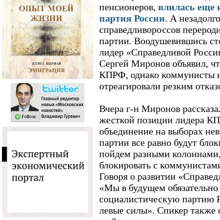
пенсионеров,
влилась еще 
партия России
. А незадолго
справедливороссов перерод
партии. Воодушевившись ст
лидер «Справедливой Росси
Сергей Миронов объявил, чт
КПРФ, однако коммунисты 
отреагировали резким отказ
Вчера г-н Миронов рассказа
жесткой позиции лидера К
объединение на выборах не
партии все равно будут бло
пойдем разными колоннами,
блокировать с коммунистами
Говоря о развитии «Справед
«Мы в будущем обязательн
социалистическую партию Ро
левые силы». Спикер также о