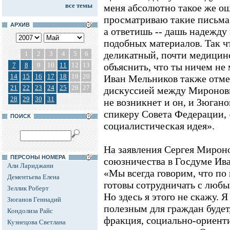
все темы
меня абсолютно такое же ощ
просматриваю такие письма. 
АРХИВ
а ответишь -- дашь надежду
подобных материалов. Так ч
деликатный, почти медицин
1
2
3
4
5
6
7
8
9
10
11
12
13
объяснить, что ты ничем не
14
15
16
17
18
19
20
Иван Мельников также отме
21
22
23
24
25
26
27
дискуссией между Миронов
28
29
30
31
не возникнет и он, и Зюгано
спикеру Совета Федерации, 
ПОИСК
социалистическая идея».
На заявления Сергея Мирон
ПЕРСОНЫ НОМЕРА
союзничества в Госдуме Ива
Али Лариджани
«Мы всегда говорим, что п
Дементьева Елена
готовы сотрудничать с люб
Зеллик Роберт
Но здесь я этого не скажу. Я
Зюганов Геннадий
полезным для граждан будет
Кондолиза Райс
фракция, социально-ориент
Кузнецова Светлана