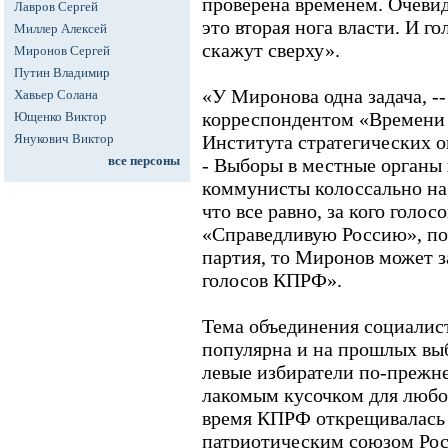
проверена временем. Очевид
Лавров Сергей
это вторая нога власти. И го
Миллер Алексей
скажут сверху».
Миронов Сергей
Путин Владимир
«У Миронова одна задача, --
Хавьер Солана
корреспондентом «Времени 
Ющенко Виктор
Янукович Виктор
Института стратегических о
все персоны
- Выборы в местные органы 
коммунисты колоссально на
что все равно, за кого голос
«Справедливую Россию», пот
партия, то Миронов может з
голосов КПРФ».
Тема объединения социалист
популярна и на прошлых выб
левые избиратели по-прежн
лакомым кусочком для любо
время КПРФ открещивалась 
патриотическим союзом Рос