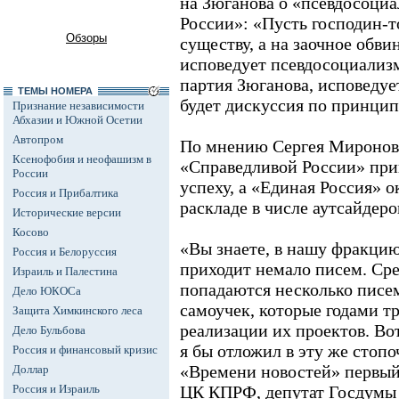
на Зюганова о «псевдосоци
России»: «Пусть господин-т
Обзоры
существу, а на заочное обви
исповедует псевдосоциализм
партия Зюганова, исповедуе
ТЕМЫ НОМЕРА
будет дискуссия по принцип
Признание независимости
Абхазии и Южной Осетии
Автопром
По мнению Сергея Миронов
Ксенофобия и неофашизм в
«Справедливой России» при
России
успеху, а «Единая Россия» о
Россия и Прибалтика
раскладе в числе аутсайдеро
Исторические версии
Косово
«Вы знаете, в нашу фракцию
Россия и Белоруссия
приходит немало писем. Сре
Израиль и Палестина
попадаются несколько писе
Дело ЮКОСа
самоучек, которые годами т
Защита Химкинского леса
реализации их проектов. Во
Дело Бульбова
я бы отложил в эту же стопо
Россия и финансовый кризис
«Времени новостей» первый
Доллар
Россия и Израиль
ЦК КПРФ, депутат Госдумы 