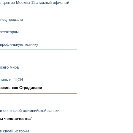
 в центре Москвы 11-этажный офисный
онец продали
кассаторам
 профильную технику
всего мира
ились в ГЦСИ
расив, как Страдивари
и сочинской олимпийской заявки
ры человечества"
в своей истории