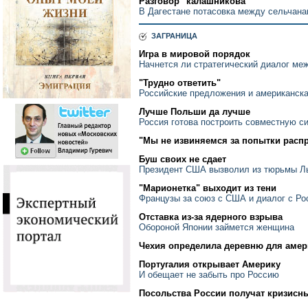
Разговор "калашникова"
В Дагестане потасовка между сельчана
ЗАГРАНИЦА
Игра в мировой порядок
Начнется ли стратегический диалог ме
"Трудно ответить"
Российские предложения и американска
Лучше Польши да лучше
Россия готова построить совместную с
"Мы не извиняемся за попытки расп
Буш своих не сдает
Президент США вызволил из тюрьмы Л
"Марионетка" выходит из тени
Французы за союз с США и диалог с Ро
Отставка из-за ядерного взрыва
Обороной Японии займется женщина
Чехия определила деревню для амер
Португалия открывает Америку
И обещает не забыть про Россию
Посольства России получат кризисн