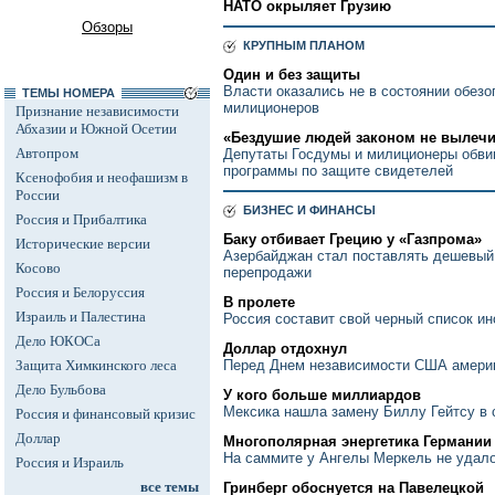
НАТО окрыляет Грузию
Обзоры
КРУПНЫМ ПЛАНОМ
Один и без защиты
Власти оказались не в состоянии обезо
ТЕМЫ НОМЕРА
милиционеров
Признание независимости
Абхазии и Южной Осетии
«Бездушие людей законом не вылеч
Автопром
Депутаты Госдумы и милиционеры обви
программы по защите свидетелей
Ксенофобия и неофашизм в
России
БИЗНЕС И ФИНАНСЫ
Россия и Прибалтика
Баку отбивает Грецию у «Газпрома»
Исторические версии
Азербайджан стал поставлять дешевый
Косово
перепродажи
Россия и Белоруссия
В пролете
Израиль и Палестина
Россия составит свой черный список и
Дело ЮКОСа
Доллар отдохнул
Защита Химкинского леса
Перед Днем независимости США америк
Дело Бульбова
У кого больше миллиардов
Мексика нашла замену Биллу Гейтсу в 
Россия и финансовый кризис
Доллар
Многополярная энергетика Германии
На саммите у Ангелы Меркель не удал
Россия и Израиль
все темы
Гринберг обоснуется на Павелецкой