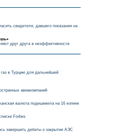
пасить свидетеля, давшего показания на
ишь»
няют друг друга в неэффективности
 газ в Турцию для дальнейшей
ностранных авиакомпаний
анская валюта подешевела на 16 копеек
списке Forbes
ось завершить дебаты о закрытии АЭС