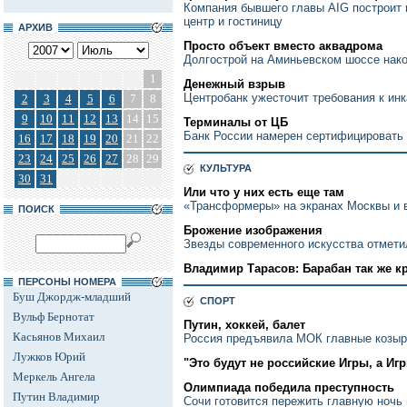
Компания бывшего главы AIG построит
центр и гостиницу
АРХИВ
Просто объект вместо аквадрома
Долгострой на Аминьевском шоссе нак
1
Денежный взрыв
Центробанк ужесточит требования к ин
2
3
4
5
6
7
8
9
10
11
12
13
14
15
Терминалы от ЦБ
Банк России намерен сертифицировать
16
17
18
19
20
21
22
23
24
25
26
27
28
29
КУЛЬТУРА
30
31
Или что у них есть еще там
«Трансформеры» на экранах Москвы и 
ПОИСК
Брожение изображения
Звезды современного искусства отмет
Владимир Тарасов: Барабан так же к
ПЕРСОНЫ НОМЕРА
Буш Джордж-младший
СПОРТ
Вульф Бернотат
Путин, хоккей, балет
Касьянов Михаил
Россия предъявила МОК главные козыр
Лужков Юрий
"Это будут не российские Игры, а Иг
Меркель Ангела
Олимпиада победила преступность
Путин Владимир
Сочи готовится пережить главную ночь 