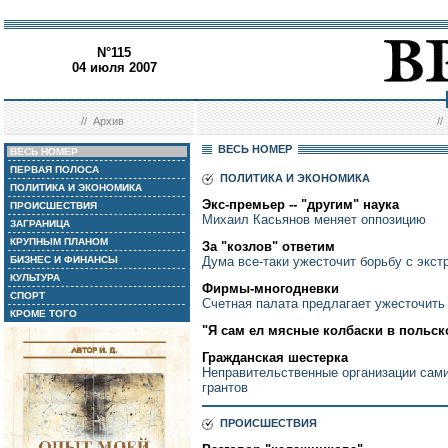
N°115
04 июля 2007
//
Архив
/
ВЕСЬ НОМЕР
ВЕСЬ НОМЕР
ПЕРВАЯ ПОЛОСА
ПОЛИТИКА И ЭКОНОМИКА
ПОЛИТИКА И ЭКОНОМИКА
Экс-премьер -- "другим" наука
ПРОИСШЕСТВИЯ
Михаил Касьянов меняет оппозицию
ЗАГРАНИЦА
КРУПНЫМ ПЛАНОМ
За "козлов" ответим
БИЗНЕС И ФИНАНСЫ
Дума все-таки ужесточит борьбу с экс
КУЛЬТУРА
Фирмы-многодневки
СПОРТ
Счетная палата предлагает ужесточить
КРОМЕ ТОГО
"Я сам ел мясные колбаски в польс
Гражданская шестерка
Неправительственные организации сами
грантов
ПРОИСШЕСТВИЯ