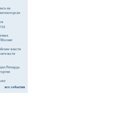
ась на
лнечногорске
ов
суд
аемых
в Москве
йские власти
оятельств
дил Ричарда
еоргия
алог
все события