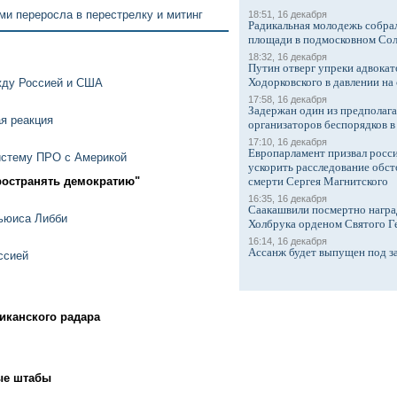
ми переросла в перестрелку и митинг
18:51, 16 декабря
Радикальная молодежь собрал
площади в подмосковном Со
18:32, 16 декабря
Путин отверг упреки адвокат
Ходорковского в давлении на 
жду Россией и США
17:58, 16 декабря
Задержан один из предполаг
я реакция
организаторов беспорядков 
17:10, 16 декабря
Европарламент призвал росси
истему ПРО с Америкой
ускорить расследование обст
ространять демократию"
смерти Сергея Магнитского
16:35, 16 декабря
Саакашвили посмертно награ
ьюиса Либби
Холбрука орденом Святого Г
16:14, 16 декабря
Ассанж будет выпущен под з
ссией
иканского радара
ые штабы