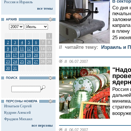
В секто
Россия и Израиль
Со дня 
все темы
печальн
заложни
АРХИВ
капрала
в плену
1
25 июня 
2
3
4
5
6
7
8
// читайте тему:
Израиль и 
9
10
11
12
13
14
15
16
17
18
19
20
21
22
23
24
25
26
27
28
29
//
06.07.2007
30
31
"Надо
прове
ПОИСК
ядер
Россия 
дальней
минимал
ПЕРСОНЫ НОМЕРА
Игнатьев Сергей
стратег
Кудрин Алексей
вооруже
Фрадков Михаил
все персоны
//
06.07.2007