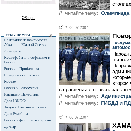
столице
// читайте тему:
Олимпиада -
Обзоры
//
06.07.2007
Пово
ТЕМЫ НОМЕРА
Признание независимости
Госдума
Абхазии и Южной Осетии
автомо
Автопром
Народны
Ксенофобия и неофашизм в
широки
России
Поправк
Россия и Прибалтика
админи
Исторические версии
которые
Косово
втором 
Россия и Белоруссия
в сравнении с первоначальным
Израиль и Палестина
// читайте тему:
Администра
Дело ЮКОСа
// читайте тему:
ГИБДД и П
Защита Химкинского леса
Дело Бульбова
//
06.07.2007
Россия и финансовый кризис
ХАМА
Доллар