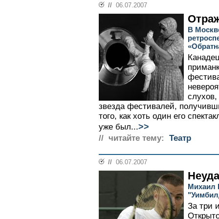
//
06.07.2007
Отраж
В Москв
ретросп
«Обратн
Канадец
приманк
фестива
невероя
слухов,
звезда фестивалей, получивш
того, как хоть один его спектак
>>
уже был...
// читайте тему:
Театр
//
06.07.2007
Неуда
Михаил 
"Уимбил
За три 
Открыто