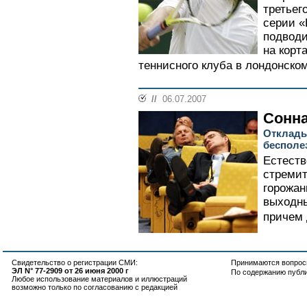
третьег
серии «
подводи
на корт
теннисного клуба в лондонско
//
06.07.2007
Сонна
Отклады
бесполе
Естеств
стремит
горожан
выходны
причем 
Свидетельство о регистрации СМИ:
Принимаются вопросы
ЭЛ N° 77-2909 от 26 июня 2000 г
По содержанию публ
Любое использование материалов и иллюстраций
возможно только по согласованию с редакцией