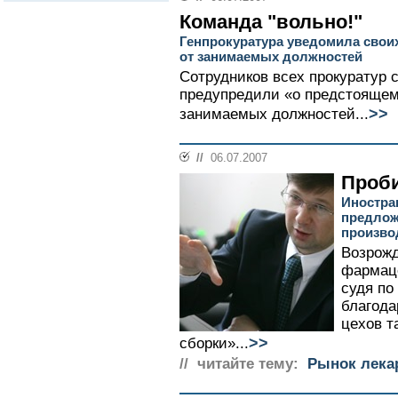
Команда "вольно!"
Генпрокуратура уведомила свои
от занимаемых должностей
Сотрудников всех прокуратур
предупредили «о предстоящем
>>
занимаемых должностей...
//
06.07.2007
Проби
Иностр
предлож
произво
Возрожд
фармац
судя по
благода
цехов т
>>
сборки»...
// читайте тему:
Рынок лека