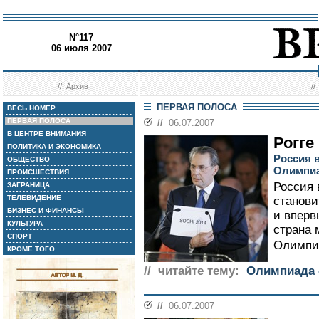
N°117
06 июля 2007
//
Архив
/
ПЕРВАЯ ПОЛОСА
ВЕСЬ НОМЕР
ПЕРВАЯ ПОЛОСА
//
06.07.2007
В ЦЕНТРЕ ВНИМАНИЯ
Рогге
ПОЛИТИКА И ЭКОНОМИКА
Россия 
ОБЩЕСТВО
Олимпи
ПРОИСШЕСТВИЯ
Россия 
ЗАГРАНИЦА
ТЕЛЕВИДЕНИЕ
станови
БИЗНЕС И ФИНАНСЫ
и вперв
КУЛЬТУРА
страна 
СПОРТ
Олимпиа
КРОМЕ ТОГО
// читайте тему:
Олимпиада -
//
06.07.2007