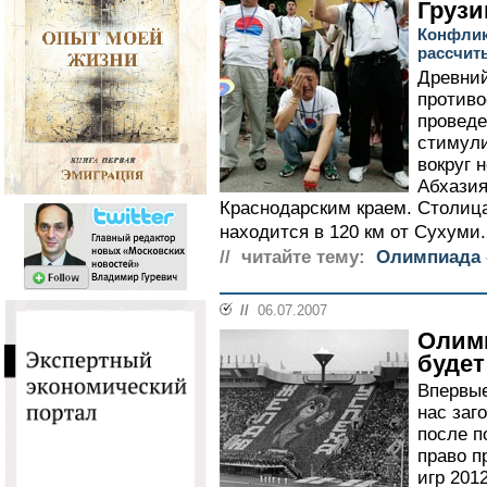
Грузи
Конфлик
рассчит
Древни
противо
провед
стимули
вокруг 
Абхазия
Краснодарским краем. Столиц
находится в 120 км от Сухуми.
// читайте тему:
Олимпиада -
//
06.07.2007
Олимп
будет
Впервые
нас заг
после п
право п
игр 201