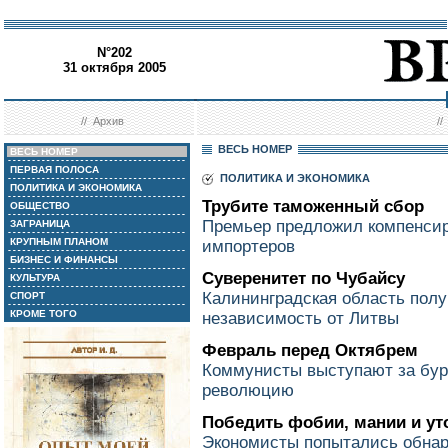
N°202
31 октября 2005
//
Архив
/
ВЕСЬ НОМЕР
ВЕСЬ НОМЕР
ПЕРВАЯ ПОЛОСА
ПОЛИТИКА И ЭКОНОМИКА
ПОЛИТИКА И ЭКОНОМИКА
Трубите таможенный сбор
ОБЩЕСТВО
Премьер предложил компенсир
ЗАГРАНИЦА
КРУПНЫМ ПЛАНОМ
импортеров
БИЗНЕС И ФИНАНСЫ
Суверенитет по Чубайсу
КУЛЬТУРА
Калининградская область полу
СПОРТ
КРОМЕ ТОГО
независимость от Литвы
Февраль перед Октябрем
Коммунисты выступают за бур
революцию
Победить фобии, мании и ут
Экономисты попытались обнар