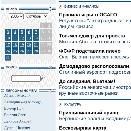
БИЗНЕС И ФИНАНСЫ
АРХИВ
Правила игры в ОСАГО
Регуляторы "автогражданки" в
1
2
лицом кризиса
3
4
5
6
7
8
9
Топ-менеджер для проекта
10
11
12
13
14
15
16
Михаил Абызов готовится вст
17
18
19
20
21
22
23
ФСФР подставила плечо
24
25
26
27
28
29
30
Олег Вьюгин намерен пресечь
31
Домодедово располосовали
ПОИСК
Столичный аэропорт подготови
До свидания, Вьетнам!
Российские энергомашинострои
ПЕРСОНЫ НОМЕРА
крупные восточные рынки
Абызов Михаил
Ахмадинежад Махмуд
КУЛЬТУРА
Волкер Пол
Принципиальный принц
Вьюгин Олег
Берлинские балеты Владимир
Денисов Андрей
Бескозырная карта
Душан Ивкович