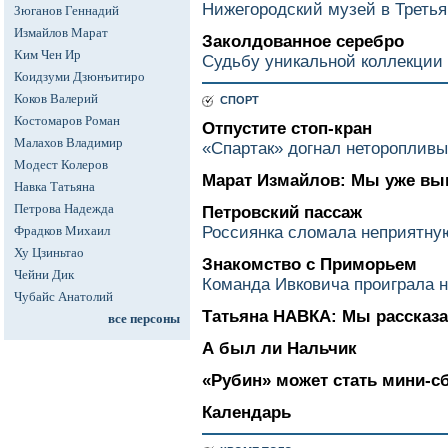
Нижегородский музей в Третья
Зюганов Геннадий
Измайлов Марат
Заколдованное серебро
Ким Чен Ир
Судьбу уникальной коллекции
Коидзуми Дзюнъитиро
Коков Валерий
СПОРТ
Костомаров Роман
Отпустите стоп-кран
Малахов Владимир
«Спартак» догнал нетороплив
Модест Колеров
Марат Измайлов: Мы уже вы
Навка Татьяна
Петрова Надежда
Петровский пассаж
Фрадков Михаил
Россиянка сломала неприятну
Ху Цзиньтао
Знакомство с Приморьем
Чейни Дик
Команда Ивковича проиграла 
Чубайс Анатолий
Татьяна НАВКА: Мы рассказа
все персоны
А был ли Нальчик
«Рубин» может стать мини-с
Календарь