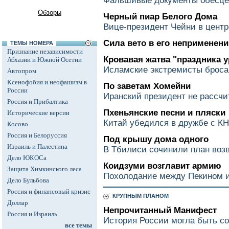
Фальшивые документы обесце
Обзоры
Черный пиар Белого Дома
Вице-президент Чейни в центр
Сила вето в его неприменени
ТЕМЫ НОМЕРА
Признание независимости
Кровавая жатва "праздника 
Абхазии и Южной Осетии
Исламские экстремисты броса
Автопром
Ксенофобия и неофашизм в
По заветам Хомейни
России
Иранский президент не рассчи
Россия и Прибалтика
Пхеньянские песни и пляски
Исторические версии
Китай убедился в дружбе с К
Косово
Россия и Белоруссия
Под крышу дома одного
Израиль и Палестина
В Тбилиси сочинили план во
Дело ЮКОСа
Коидзуми возглавит армию
Защита Химкинского леса
Похолодание между Пекином и
Дело Бульбова
Россия и финансовый кризис
КРУПНЫМ ПЛАНОМ
Доллар
Непрочитанный Манифест
Россия и Израиль
История России могла быть с
все темы