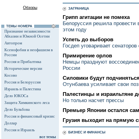
Обзоры
ЗАГРАНИЦА
Грипп агитации не помеха
Белоруссия решила провести 
ТЕМЫ НОМЕРА
этом году
Признание независимости
Абхазии и Южной Осетии
Успеть до выборов
Автопром
Госдеп уговаривает сенаторов
Ксенофобия и неофашизм в
России
Примирение орлов
Немцы празднуют воссоединен
Россия и Прибалтика
России
Исторические версии
Косово
Силовики будут подчиняться
Россия и Белоруссия
Отунбаева усиливает свои по
Израиль и Палестина
Палестинцы и израильтяне д
Дело ЮКОСа
Но только насчет прессы
Защита Химкинского леса
Дело Бульбова
Премьер Японии остался са
Россия и финансовый кризис
Грузия выходит на прямую с
Доллар
Россия и Израиль
БИЗНЕС И ФИНАНСЫ
все темы