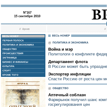
N°167
15 сентября 2010
//
Архив
/
ВЕСЬ НОМЕР
ВЕСЬ НОМЕР
ПЕРВАЯ ПОЛОСА
ПОЛИТИКА И ЭКОНОМИКА
ПОЛИТИКА И ЭКОНОМИКА
Война и мэр
ОБЩЕСТВО
Политологи о конфликте феде
ПРОИСШЕСТВИЯ
ЗАГРАНИЦА
Департамент флота
БИЗНЕС И ФИНАНСЫ
В России может быть упраздн
КУЛЬТУРА
СПОРТ
Экспортер инфляции
КРОМЕ ТОГО
Спасти Россию от роста цен м
ОБЩЕСТВО
Аптечный соблазн
Фармрынок получил шанс комп
госрегулирования цен