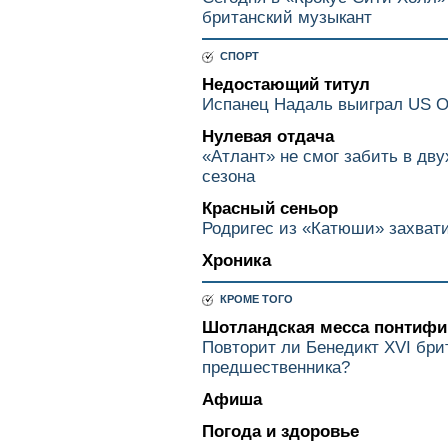
британский музыкант
СПОРТ
Недостающий титул
Испанец Надаль выиграл US 
Нулевая отдача
«Атлант» не смог забить в дв
сезона
Красный сеньор
Родригес из «Катюши» захват
Хроника
КРОМЕ ТОГО
Шотландская месса понтифи
Повторит ли Бенедикт XVI бри
предшественника?
Афиша
Погода и здоровье