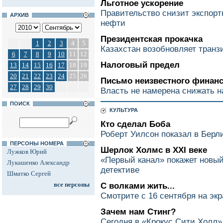
Льготное ускорение
Правительство снизит экспор
АРХИВ
нефти
Президентская прокачка
1
2
3
4
5
Казахстан возобновляет транз
6
7
8
9
10
11
12
Налоговый предел
13
14
15
16
17
18
19
20
21
22
23
24
25
26
Письмо неизвестного финанс
27
28
29
30
Власть не намерена снижать н
ПОИСК
КУЛЬТУРА
Кто сделал Боба
Роберт Уилсон показал в Берл
ПЕРСОНЫ НОМЕРА
Шерлок Холмс в ХХI веке
Лужков Юрий
«Первый канал» покажет новый
Лукашенко Александр
детективе
Шматко Сергей
все персоны
С волками жить...
Смотрите с 16 сентября на эк
Зачем нам Стинг?
Сегодня в «Крокус Сити Холл