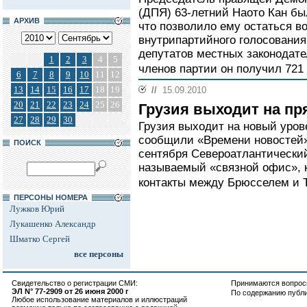
(ДПЯ) 63-летний Наото Кан был
АРХИВ
что позволило ему остаться во
внутрипартийного голосования
депутатов местных законодат
1
2
3
4
5
членов партии он получил 721
6
7
8
9
10
11
12
13
14
15
16
17
18
19
//
15.09.2010
20
21
22
23
24
25
26
Грузия выходит на пр
27
28
29
30
Грузия выходит на новый уров
сообщили «Времени новостей» 
ПОИСК
сентября Североатлантический
называемый «связной офис», к
контакты между Брюсселем и 
ПЕРСОНЫ НОМЕРА
Лужков Юрий
Лукашенко Александр
Шматко Сергей
все персоны
Свидетельство о регистрации СМИ:
Принимаются вопросы
ЭЛ N° 77-2909 от 26 июня 2000 г
По содержанию публ
Любое использование материалов и иллюстраций