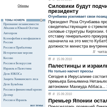
Силовики будут подч
Обзоры
президенту
Отунбаева усиливает свои позиц
ТЕМЫ НОМЕРА
Президент Роза Отунбаева про
Признание независимости
свидетельствующие о стремле
Абхазии и Южной Осетии
силовые структуры Киргизии. 
Автопром
отставку генерального прокур
Ксенофобия и неофашизм в
назначила на это место Кубат
России
должности министра внутренни
Россия и Прибалтика
// чита
Исторические версии
Косово
//
15.09.2010
Россия и Белоруссия
Палестинцы и израил
Израиль и Палестина
Но только насчет прессы
Дело ЮКОСа
Сегодня в Иерусалиме состоит
Защита Химкинского леса
премьера Биньямина Нетаньях
Дело Бульбова
автономии Махмуда Аббаса...
Россия и финансовый кризис
//
15.09.2010
Доллар
Премьер Японии оста
Россия и Израиль
все темы
Председатель правящей Демок