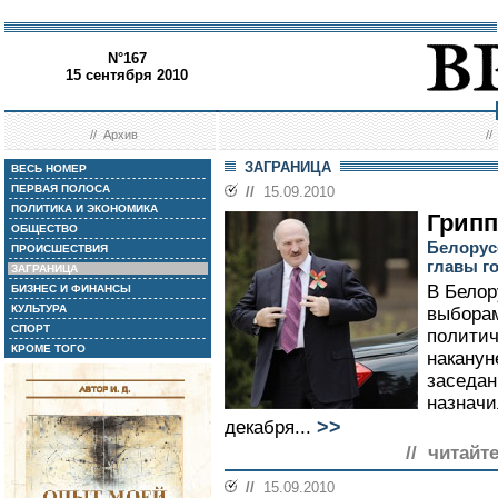
N°167
15 сентября 2010
//
Архив
/
ЗАГРАНИЦА
ВЕСЬ НОМЕР
ПЕРВАЯ ПОЛОСА
//
15.09.2010
ПОЛИТИКА И ЭКОНОМИКА
Грипп
ОБЩЕСТВО
Белорус
ПРОИСШЕСТВИЯ
главы го
ЗАГРАНИЦА
В Белор
БИЗНЕС И ФИНАНСЫ
КУЛЬТУРА
выборам
СПОРТ
политич
КРОМЕ ТОГО
наканун
заседан
назначи
>>
декабря...
// читайт
//
15.09.2010