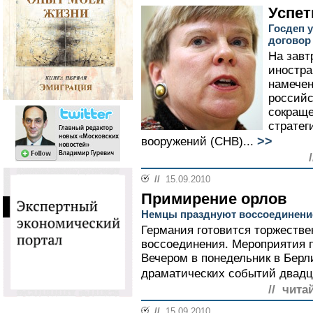
Успет
Госдеп 
договор
На завт
иностр
намечен
российс
сокраще
стратег
>>
вооружений (СНВ)...
//
15.09.2010
Примирение орлов
Немцы празднуют воссоединение
Германия готовится торжестве
воссоединения. Мероприятия п
Вечером в понедельник в Берл
драматических событий двадц
// чита
//
15.09.2010