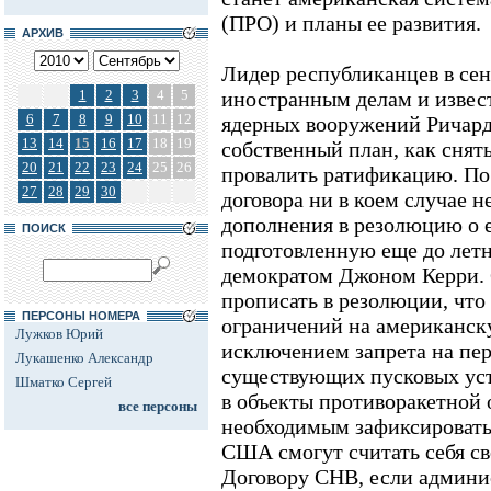
(ПРО) и планы ее развития.
АРХИВ
Лидер республиканцев в сен
1
2
3
4
5
иностранным делам и извес
6
7
8
9
10
11
12
ядерных вооружений Ричард
13
14
15
16
17
18
19
собственный план, как снять
20
21
22
23
24
25
26
провалить ратификацию. По 
27
28
29
30
договора ни в коем случае н
дополнения в резолюцию о е
ПОИСК
подготовленную еще до летн
демократом Джоном Керри. 
прописать в резолюции, что
ПЕРСОНЫ НОМЕРА
ограничений на американск
Лужков Юрий
исключением запрета на пе
Лукашенко Александр
существующих пусковых уст
Шматко Сергей
в объекты противоракетной 
все персоны
необходимым зафиксировать 
США смогут считать себя св
Договору СНВ, если админи