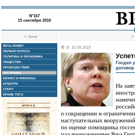
N°167
15 сентября 2010
//
Архив
/
ВЕСЬ НОМЕР
//
15.09.2010
ПЕРВАЯ ПОЛОСА
Успет
ПОЛИТИКА И ЭКОНОМИКА
Госдеп 
ОБЩЕСТВО
договор
ПРОИСШЕСТВИЯ
ЗАГРАНИЦА
БИЗНЕС И ФИНАНСЫ
КУЛЬТУРА
На завт
СПОРТ
иностр
КРОМЕ ТОГО
намече
россий
о сокращении и ограничени
наступательных вооружений 
по оценке помощника госсе
над вооружениями Роуз Гетт