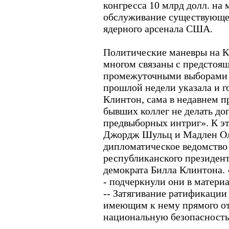
конгресса 10 млрд долл. на
обслуживание существующег
ядерного арсенала США.
Политические маневры на К
многом связаны с предстоя
промежуточными выборами в 
прошлой недели указала и г
Клинтон, сама в недавнем п
бывших коллег не делать до
предвыборных интриг». К э
Джордж Шульц и Мадлен Ол
дипломатическое ведомств
республиканского президент
демократа Билла Клинтона. 
- подчеркнули они в матери
-- Затягивание ратификации
имеющим к нему прямого о
национальную безопасность