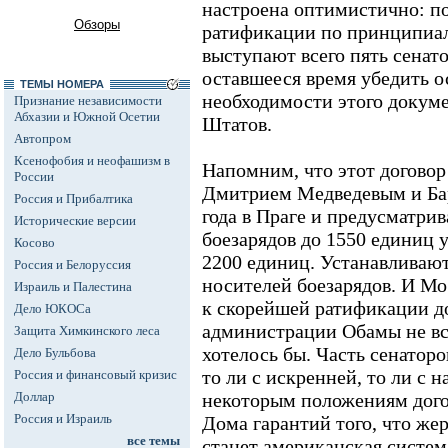
настроена оптимистично: по
Обзоры
ратификации по принципиа
выступают всего пять сенато
оставшееся время убедить о
ТЕМЫ НОМЕРА
необходимости этого докум
Признание независимости
Абхазии и Южной Осетии
Штатов.
Автопром
Ксенофобия и неофашизм в
Напомним, что этот догово
России
Дмитрием Медведевым и Бар
Россия и Прибалтика
года в Праге и предусматри
Исторические версии
боезарядов до 1550 единиц
Косово
2200 единиц. Устанавливают
Россия и Белоруссия
носителей боезарядов. И Мо
Израиль и Палестина
к скорейшей ратификации д
Дело ЮКОСа
администрации Обамы не все
Защита Химкинского леса
хотелось бы. Часть сенатор
Дело Бульбова
то ли с искренней, то ли с
Россия и финансовый кризис
Доллар
некоторым положениям дого
Россия и Израиль
Дома гарантий того, что жер
все темы
станет американская систе