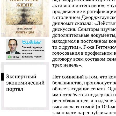
активно и интенсивно», «чу
продвижение к ратификации
в столичном Джорджтаунско
дипломат сказала: «Действи
дискуссия. Сенаторы изуча
дополнительные документы, 
находимся в постоянном кон
то с другим». Г-жа Геттемю
голосования в профильном 
договору всем составом сена
трех недель».
Нет сомнений в том, что ко
большинство, проголосует з
общее заседание сената. Од
им потребуется поддержка н
республиканцев, а в идеале
выглядела весомой (в 100-м
законодатель-республиканец