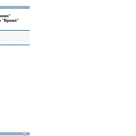
ремя"
о "Время"