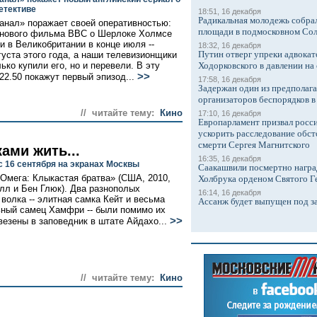
етективе
18:51, 16 декабря
Радикальная молодежь собрал
анал» поражает своей оперативностью:
площади в подмосковном Со
 нового фильма BBC о Шерлоке Холмсе
и в Великобритании в конце июля --
18:32, 16 декабря
Путин отверг упреки адвокат
густа этого года, а наши телевизионщики
ько купили его, но и перевели. В эту
Ходорковского в давлении на 
>>
 22.50 покажут первый эпизод...
17:58, 16 декабря
Задержан один из предполаг
организаторов беспорядков 
// читайте тему:
Кино
17:10, 16 декабря
Европарламент призвал росси
ускорить расследование обст
смерти Сергея Магнитского
ами жить...
16:35, 16 декабря
с 16 сентября на экранах Москвы
Саакашвили посмертно награ
Омега: Клыкастая братва» (США, 2010,
Холбрука орденом Святого Г
лл и Бен Глюк). Два разнополых
16:14, 16 декабря
 волка -- элитная самка Кейт и весьма
Ассанж будет выпущен под з
ный самец Хамфри -- были помимо их
>>
везены в заповедник в штате Айдахо...
// читайте тему:
Кино