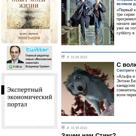
великом д
«Первый к
три серии
прогремел
начале ав
уже не тол
субботу в
//
15.09.2010
С волк
Смотрите 
«Альфа и 
Энтони Бе
канадских
сомнитель
воли пере
//
15.09.2010
Зачем нам Стинг?