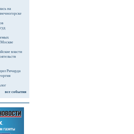
ась на
лнечногорске
ов
суд
аемых
в Москве
йские власти
оятельств
дил Ричарда
еоргия
алог
все события