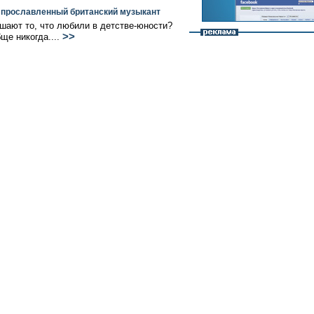
т прославленный британский музыкант
ают то, что любили в детстве-юности?
>>
ще никогда....