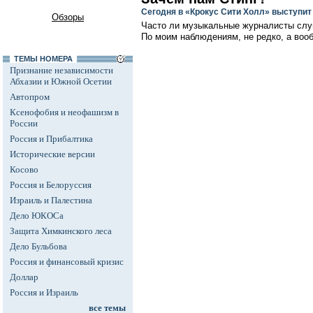
Сегодня в «Крокус Сити Холл» выступи
Обзоры
Часто ли музыкальные журналисты слуш
По моим наблюдениям, не редко, а вооб
ТЕМЫ НОМЕРА
Признание независимости
Абхазии и Южной Осетии
Автопром
Ксенофобия и неофашизм в
России
Россия и Прибалтика
Исторические версии
Косово
Россия и Белоруссия
Израиль и Палестина
Дело ЮКОСа
Защита Химкинского леса
Дело Бульбова
Россия и финансовый кризис
Доллар
Россия и Израиль
все темы