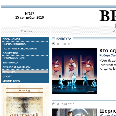
N°167
15 сентября 2010
//
Архив
/
КУЛЬТУРА
ВЕСЬ НОМЕР
ПЕРВАЯ ПОЛОСА
//
15.09.2010
ПОЛИТИКА И ЭКОНОМИКА
Кто с
ОБЩЕСТВО
Роберт Уи
ПРОИСШЕСТВИЯ
«Это буде
ЗАГРАНИЦА
пожилой н
БИЗНЕС И ФИНАНСЫ
«Ладно. Б
КУЛЬТУРА
СПОРТ
КРОМЕ ТОГО
//
15.09.2010
Шерло
«Первый к