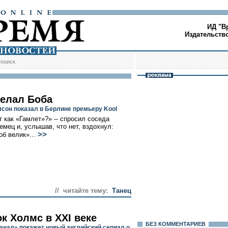
ИД "В
Издательств
/
поиск
делал Боба
лсон показал в Берлине премьеру Kool
т как «Гамлет»?» -- спросил соседа
емец и, услышав, что нет, вздохнул:
>>
об велик»...
// читайте тему:
Танец
к Холмс в ХХI веке
БЕЗ КОМMЕНТАРИЕВ
анал» покажет новый английский сериал о