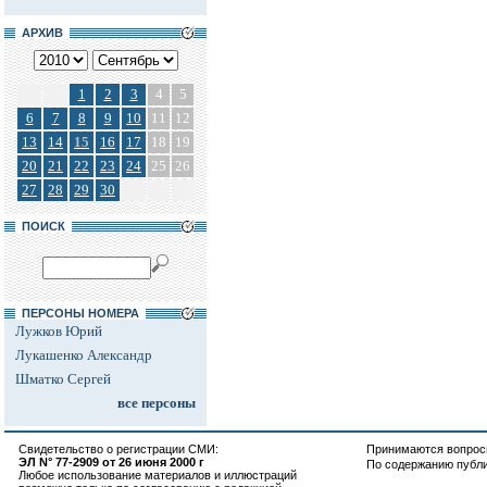
АРХИВ
1
2
3
4
5
6
7
8
9
10
11
12
13
14
15
16
17
18
19
20
21
22
23
24
25
26
27
28
29
30
ПОИСК
ПЕРСОНЫ НОМЕРА
Лужков Юрий
Лукашенко Александр
Шматко Сергей
все персоны
Свидетельство о регистрации СМИ:
Принимаются вопросы
ЭЛ N° 77-2909 от 26 июня 2000 г
По содержанию публ
Любое использование материалов и иллюстраций