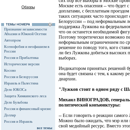
сих пор все выборы в Москве пров
Москве есть опасения -- что будет
Обзоры
доплатами, с бесплатным проездом 
таких ситуациях часто происходит 
Белоруссии -- под неформальным л
ТЕМЫ НОМЕРА
поддержка Лужкова на федеральном
Признание независимости
что он останется необходимой фиг
Абхазии и Южной Осетии
Поэтому теоретически возможно пе
Автопром
неформальным ограничением по срок
Ксенофобия и неофашизм в
решение по поводу того, кого став
России
ли без Лужкова добиться высоких 
Россия и Прибалтика
выборах.
Исторические версии
Индикатором принятых решений бу
Косово
она будет связана с тем, к какому
Россия и Белоруссия
диархии.
Израиль и Палестина
"Лужков стоит в одном ряду с
Дело ЮКОСа
Защита Химкинского леса
Михаил ВИНОГРАДОВ, генеральн
Дело Бульбова
политической конъюнктуры:
Россия и финансовый кризис
Доллар
-- Если говорить о реакции самого
Можно было ожидать, что мэр или н
Россия и Израиль
свой медийный ресурс. Вместо этог
все темы