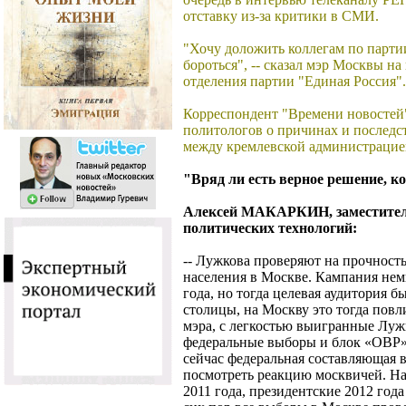
отставку из-за критики в СМИ.
"Хочу доложить коллегам по партии
бороться", -- сказал мэр Москвы н
отделения партии "Единая Россия".
Корреспондент "Времени новосте
политологов о причинах и последс
между кремлевской администрацие
"Вряд ли есть верное решение, ко
Алексей МАКАРКИН, заместитель
политических технологий:
-- Лужкова проверяют на прочность.
населения в Москве. Кампания не
года, но тогда целевая аудитория б
столицы, на Москву это тогда повл
мэра, с легкостью выигранные Луж
федеральные выборы и блок «ОВР» (
сейчас федеральная составляющая 
посмотреть реакцию москвичей. На
2011 года, президентские 2012 года