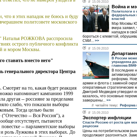
//
15.09.2010
Война и мэ
Политологи о
федеральных 
, что я этих нападок не боюсь и буду
властей
а вчерашнем политсовете московского
Мэр Москвы Ю
вчера заявил, 
нападок в сво
бороться с клеветой, обрушив
й" Наталья РОЖКОВА расспросила
СМИ...
>>
твиях острого публичного конфликта
//
15.09.2010
й и мэром Москвы.
Департаме
В России може
го ставить вместо него"
упразднена д
главкома ВМФ
В последние н
 генерального директора Центра
активизирова
реформа. Нов
армии и флота с заменой окру
оперативные стратегические 
 Смотрят на то, какая будет реакция
Дмитрий Медведев утвердил ещ
множко напоминает кампанию 1999
казалось, что основные перем
ыла другая -- россияне за пределами
завершены...
>>
ияло слабо, что показали выборы
// читайте тему:
Реформа 
ковым. Тогда целью были
//
15.09.2010
"Отечество -- Вся Россия"), а
Экспортер инфляции
вообще отсутствует, пытаются
Спасти Россию от роста цен мо
 повестке -- парламентские выборы
рецессии
Цены на потребительском рын
 и роль Лужкова в этих выборах. До
продолжают разгоняться. Зам