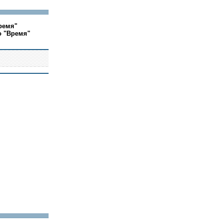
ремя"
о "Время"