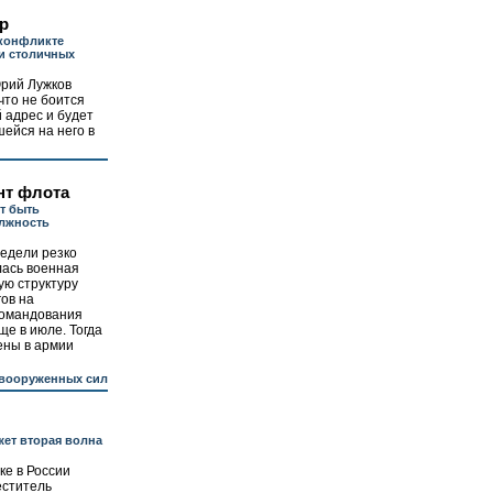
р
 конфликте
и столичных
рий Лужков
что не боится
й адрес и будет
шейся на него в
нт флота
т быть
олжность
едели резко
лась военная
ую структуру
гов на
командования
е в июле. Тогда
ены в армии
вооруженных сил
жет вторая волна
ке в России
еститель