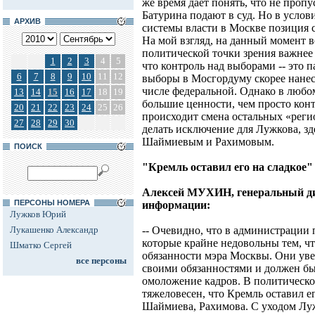
же время дает понять, что не пропу
Батурина подают в суд. Но в усло
АРХИВ
системы власти в Москве позиция с
На мой взгляд, на данный момент в
политической точки зрения важнее
1
2
3
4
5
что контроль над выборами -- это п
6
7
8
9
10
11
12
выборы в Мосгордуму скорее нанес
числе федеральной. Однако в любом
13
14
15
16
17
18
19
большие ценности, чем просто конт
20
21
22
23
24
25
26
происходит смена остальных «реги
27
28
29
30
делать исключение для Лужкова, зде
Шаймиевым и Рахимовым.
ПОИСК
"Кремль оставил его на сладкое"
Алексей МУХИН, генеральный ди
ПЕРСОНЫ НОМЕРА
информации:
Лужков Юрий
Лукашенко Александр
-- Очевидно, что в администрации
которые крайне недовольны тем, ч
Шматко Сергей
обязанности мэра Москвы. Они увер
все персоны
своими обязанностями и должен быт
омоложение кадров. В политическ
тяжеловесен, что Кремль оставил ег
Шаймиева, Рахимова. С уходом Луж