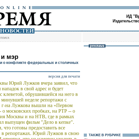
ИД "В
Издательств
/
поиск
 и мэр
и о конфликте федеральных и столичных
версия для печати
вы Юрий Лужков вчера заявил, что
 нападок в свой адрес и будет
 с клеветой, обрушившейся на него в
минувшей неделе репортажи с
 г-на Лужкова вышли на «Первом
- о московских пробках, на РТР -- о
ия Москвы и на НТВ, где в рамках
ыл выпущен фильм "Дело в кепке".
, что готовы предоставить все
х в репортажах. Юрий Лужков в свою
ТАКЖЕ В РУБРИКЕ
 отметил, что не намерен уходить в