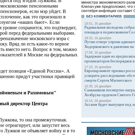
одятся под эгидой Лужкова. В
министра экономического раз
 с московскими пенсионными
Клепач уже предположил, что 
сентября инфляция составит 0
пенсионеров, если мэр уйдет. В
сплочение, как это произошло в
БЕЗ КОМMЕНТАРИЕВ
озунгом «наших бьют». Если
18:51, 16 декабря
Радикальная молодежь собрал
 уровне сохранится, это подтвердит,
площади в подмосковном Со
урой перед федеральными выборами.
реназначение московского мэра с
18:32, 16 декабря
Путин отверг упреки адвокат
у. Вряд ли есть какое-то верное
Ходорковского в давлении на 
ить вместо него. Вопрос в том, можно
17:58, 16 декабря
показателей в Москве на федеральных
Задержан один из предполаг
организаторов беспорядков 
17:10, 16 декабря
Европарламент призвал росси
дет позиция «Единой России». А
ускорить расследование обст
 решению придут участники правящей
смерти Сергея Магнитского
16:35, 16 декабря
Саакашвили посмертно награ
 Шаймиевым и Рахимовым"
Холбрука орденом Святого Г
16:14, 16 декабря
ый директор Центра
Ассанж будет выпущен под з
 Лужкова, то она промежуточная.
е отреагирует, или запустит весь
о Лужков не объявляет войну и в то