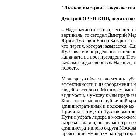
"Лужков выстроил такую же сил
Дмитрий ОРЕШКИН, политолог:
-- Надо начинать с того, чего нет: 
вертикаль, то сегодня Дмитрий Мед
Юрий Лужков и Елена Батурина па
что партия, которая называется «Ед
Лужкова, и в определенной степен
кандидата на пост президента. И эт
начальство договорится. Наконец, 
новость.
Медведеву сейчас надо менять губ
эффективности и из соображений 
людей в регионах. Мы имеем эмпир
видимости, Лужкову были предъявле
Коль скоро вышли с публичной крит
административных и подковерных 
Причина в том, что Лужков выстро
Путин: убрать лидера в московском
назревала давно, не случайно ране
административного округа Москв
пребывания «Наших» на территории 