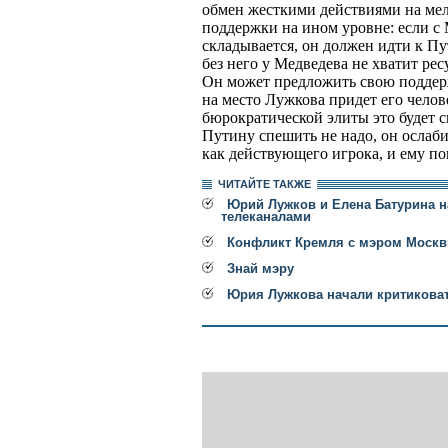
обмен жесткими действиями на мел
поддержки на ином уровне: если с
складывается, он должен идти к Пут
без него у Медведева не хватит рес
Он может предложить свою поддерж
на место Лужкова придет его челов
бюрократической элиты это будет с
Путину спешить не надо, он ослаб
как действующего игрока, и ему пок
ЧИТАЙТЕ ТАКЖЕ
Юрий Лужков и Елена Батурина 
телеканалами
Конфликт Кремля с мэром Москв
Знай мэру
Юрия Лужкова начали критиковат