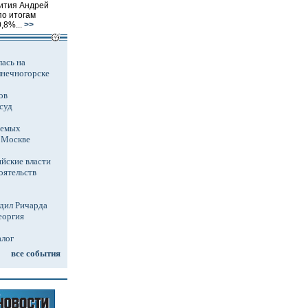
вития Андрей
по итогам
,8%...
>>
ась на
лнечногорске
ов
суд
аемых
в Москве
йские власти
оятельств
дил Ричарда
еоргия
алог
все события