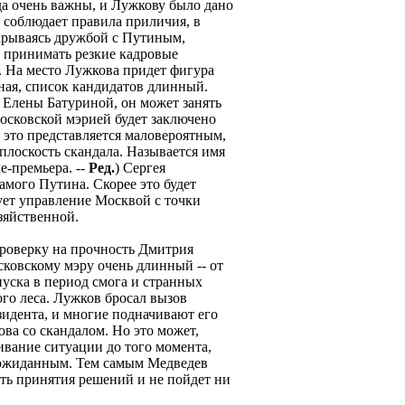
да очень важны, и Лужкову было дано
 соблюдает правила приличия, в
крываясь дружбой с Путиным,
о принимать резкие кадровые
. На место Лужкова придет фигура
ьная, список кандидатов длинный.
Елены Батуриной, он может занять
московской мэрией будет заключено
 это представляется маловероятным,
плоскость скандала. Называется имя
е-премьера. --
Ред.
) Сергея
амого Путина. Скорее это будет
ует управление Москвой с точки
озяйственной.
роверку на прочность Дмитрия
сковскому мэру очень длинный -- от
пуска в период смога и странных
о леса. Лужков бросал вызов
зидента, и многие подначивают его
ва со скандалом. Но это может,
ивание ситуации до того момента,
еожиданным. Тем самым Медведев
ть принятия решений и не пойдет ни