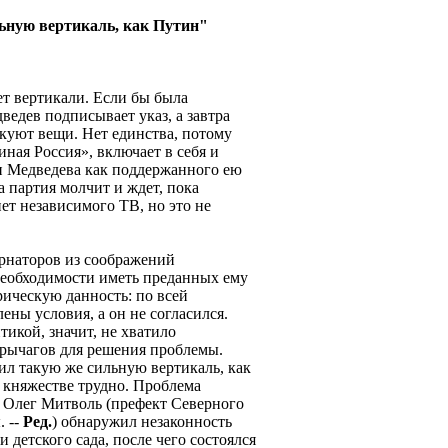
ьную вертикаль, как Путин"
нет вертикали. Если бы была
ведев подписывает указ, а завтра
куют вещи. Нет единства, потому
иная Россия», включает в себя и
и Медведева как поддержанного ею
а партия молчит и ждет, пока
нет независимого ТВ, но это не
ернаторов из соображений
необходимости иметь преданных ему
ическую данность: по всей
ны условия, а он не согласился.
икой, значит, не хватило
рычагов для решения проблемы.
ил такую же сильную вертикаль, как
 княжестве трудно. Проблема
е Олег Митволь (префект Северного
ы.
-
-
Ред.
) обнаружил незаконность
детского сада, после чего состоялся