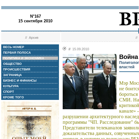
N°167
15 сентября 2010
//
Архив
/
ВЕСЬ НОМЕР
//
15.09.2010
ПЕРВАЯ ПОЛОСА
Война
ПОЛИТИКА И ЭКОНОМИКА
Политолог
ОБЩЕСТВО
властей
ПРОИСШЕСТВИЯ
ЗАГРАНИЦА
БИЗНЕС И ФИНАНСЫ
Мэр Моск
КУЛЬТУРА
не боится
СПОРТ
бороться
КРОМЕ ТОГО
СМИ. На 
критикой
канале» -
разрушении архитектурного наслед
программы "ЧП. Расследование" б
Представители телеканалов заявили
доказательства данных, озвученны
очередь в интервью телеканалу РЕН