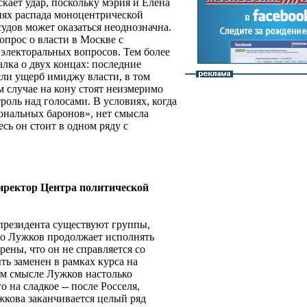
скает удар, поскольку мэрия и Елена
виях распада моноцентрической
удов может оказаться неоднозначна.
опрос о власти в Москве с
 электоральных вопросов. Тем более
алка о двух концах: последние
ли ущерб имиджу власти, в том
 случае на кону стоят неизмеримо
роль над голосами. В условиях, когда
ональных баронов», нет смысла
сь он стоит в одном ряду с
ректор Центра политической
 президента существуют группы,
то Лужков продолжает исполнять
ены, что он не справляется со
ь заменен в рамках курса на
ом смысле Лужков настолько
о на сладкое -- после Росселя,
кова заканчивается целый ряд