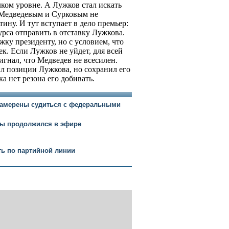
ком уровне. А Лужков стал искать
 Медведевым и Сурковым не
ину. И тут вступает в дело премьер:
урса отправить в отставку Лужкова.
ку президенту, но с условием, что
ек. Если Лужков не уйдет, для всей
игнал, что Медведев не всесилен.
ил позиции Лужкова, но сохранил его
а нет резона его добивать.
намерены судиться с федеральными
ы продолжился в эфире
ь по партийной линии